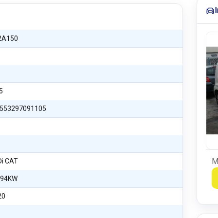
2A150
5
553297091105
M
Di CAT
 94KW
20