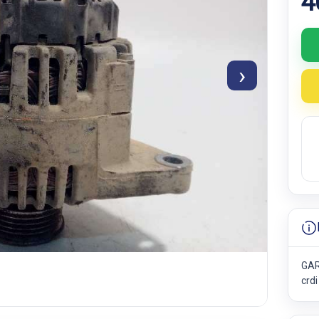
4
›
GAR
crd