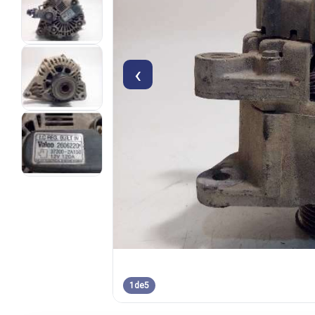
‹
1
de
5