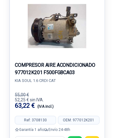
COMPRESOR AIRE ACONDICIONADO
977012K201 F500FGBCA03
KIA SOUL 1.6 CRDI CAT
55,00 €
52,25 € sin IVA.
63,22 €
(IVA incl.)
Ref: 3708130
OEM: 977012K201
Garantía 1 año
Envío 24-48h