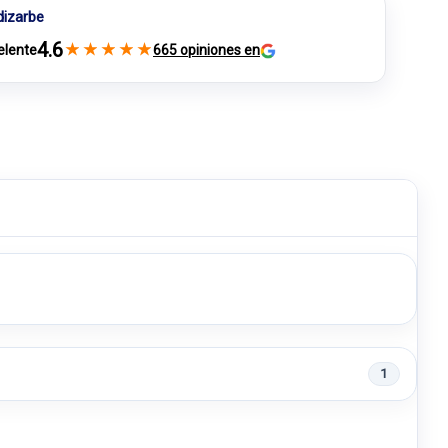
dizarbe
4.6
★
★
★
★
★
elente
665 opiniones en
1