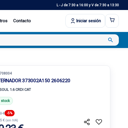
L - J de 7:30 a 16:00 y V de 7:30 a 13:30
tros
Contacto
Iniciar sesión
search
708004
TERNADOR 373002A150 2606220
 SOUL 1.6 CRDI CAT
 stock
0 €
-5%
25 €
(sin IVA)