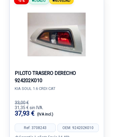
-5%
USADO
NOVEDAD
PILOTO TRASERO DERECHO
924202K010
KIA SOUL 1.6 CRDI CAT
33,00 €
31,35 € sin IVA.
37,93 €
(IVA incl.)
Ref: 3708243
OEM: 924202K010