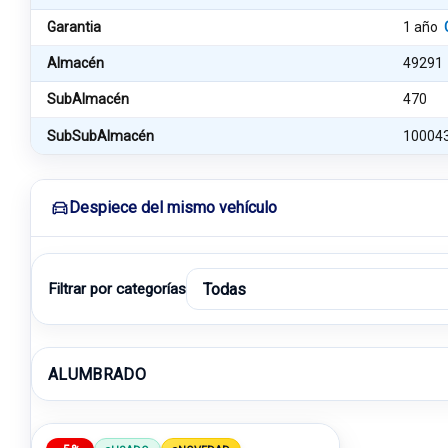
Garantia
1 año
Almacén
49291
SubAlmacén
470
SubSubAlmacén
10004
Despiece del mismo vehículo
Filtrar por categorías
ALUMBRADO