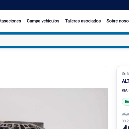
 tasaciones
Campa vehículos
Talleres asociados
Sobre noso
ID:
3
AL
KIA
En
35,0
33.