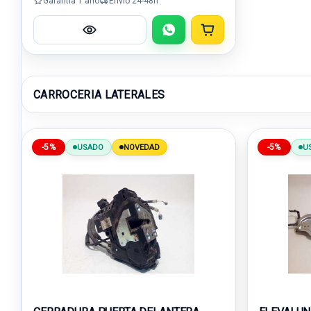
Garantía 1 año
Envío 24-48h
CARROCERIA LATERALES
-5%
-5%
USADO
NOVEDAD
U