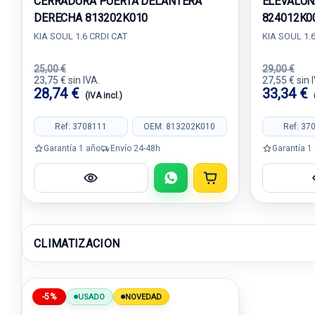
CERRADURA PUERTA DELANTERA
ELEVALUN
DERECHA 813202K010
824012K0
KIA SOUL 1.6 CRDI CAT
KIA SOUL 1.
25,00 €
29,00 €
23,75 € sin IVA.
27,55 € sin 
28,74 €
33,34 €
(IVA incl.)
Ref: 3708111
OEM: 813202K010
Ref: 37
Garantía 1 año
Envío 24-48h
Garantía 1
CLIMATIZACION
-5%
USADO
NOVEDAD