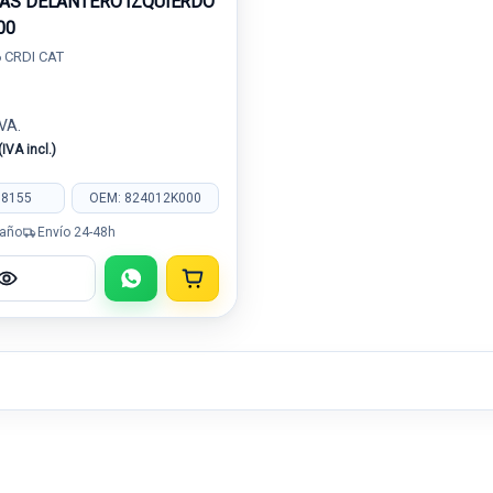
AS DELANTERO IZQUIERDO
00
6 CRDI CAT
IVA.
(IVA incl.)
08155
OEM: 824012K000
 año
Envío 24-48h