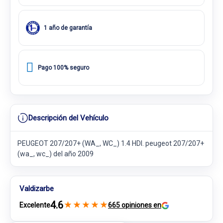
1 año de garantía
Pago 100% seguro
Descripción del Vehículo
PEUGEOT 207/207+ (WA_, WC_) 1.4 HDI. peugeot 207/207+
(wa_, wc_) del año 2009
Valdizarbe
4.6
★
★
★
★
★
Excelente
665 opiniones en