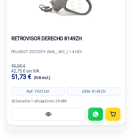
RETROVISOR DERECHO 8149ZH
PEUGEOT 207/207+ (WA_, WC_) 1.4 HDI
45,00 €
42,75 € sin IVA.
51,73 €
(IVA incl.)
Ref: 7937241
OEM: 8149ZH
Garantía 1 año
Envío 24-48h