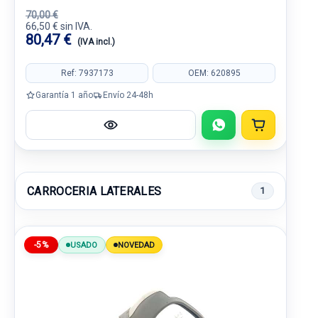
70,00 €
66,50 € sin IVA.
80,47 €
(IVA incl.)
Ref: 7937173
OEM: 620895
Garantía 1 año
Envío 24-48h
CARROCERIA LATERALES
1
-5%
USADO
NOVEDAD