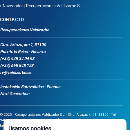
Novedades | Recuperaciones Valdizarbe S.L.
CONTACTO
Recuperaciones Valdizarbe
Ctra. Artazu, km 1, 31100
Puente la Reina - Navarra
(+34) 948 34 04 98
(+34) 668 848 123
rv@valdizarbe.es
Instalación Fotovoltaica - Fondos
Next Generation
© 2025 - Recuperaciones Valdizarbe S.L. - Ctra. Artazu, km 1, 31100 - Tel:
948 340 498 / 668 848 123 - Puente la Reina - Navarra - CIF B31275837.
Inscrita en el Registro Mercantil de Navarra, Tomo 32, Folio 75, Hoja 525.
Usamos cookies