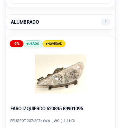
ALUMBRADO
1
-5%
USADO
NOVEDAD
FARO IZQUIERDO 620895 89901095
PEUGEOT 207/207+ (WA_, WC_) 1.4 HDI