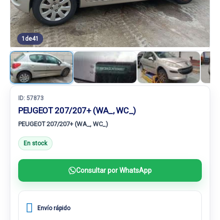
1
de
41
ID:
57873
PEUGEOT 207/207+ (WA_, WC_)
PEUGEOT 207/207+ (WA_, WC_)
En stock
Consultar por WhatsApp
Envío rápido