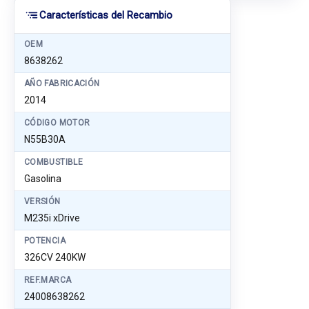
Características del Recambio
OEM
8638262
AÑO FABRICACIÓN
2014
CÓDIGO MOTOR
N55B30A
COMBUSTIBLE
Gasolina
VERSIÓN
M235i xDrive
POTENCIA
326CV 240KW
REF.MARCA
24008638262