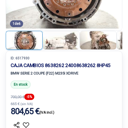
1
de
6
ID:
6517930
CAJA CAMBIOS 8638262 24008638262 8HP45
BMW SERIE 2 COUPE (F22) M235I XDRIVE
En stock
700,00 €
-5%
665 €
(sin IVA)
804,65 €
(IVA incl.)