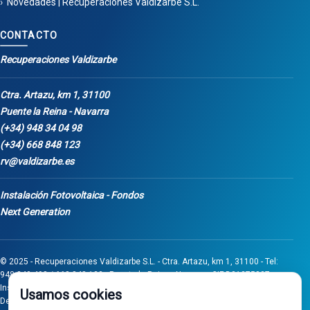
Novedades | Recuperaciones Valdizarbe S.L.
CONTACTO
Recuperaciones Valdizarbe
Ctra. Artazu, km 1, 31100
Puente la Reina - Navarra
(+34) 948 34 04 98
(+34) 668 848 123
rv@valdizarbe.es
Instalación Fotovoltaica - Fondos
Next Generation
© 2025 - Recuperaciones Valdizarbe S.L. - Ctra. Artazu, km 1, 31100 - Tel:
948 340 498 / 668 848 123 - Puente la Reina - Navarra - CIF B31275837.
Inscrita en el Registro Mercantil de Navarra, Tomo 32, Folio 75, Hoja 525.
Usamos cookies
Desarrollado por
Seintosoft