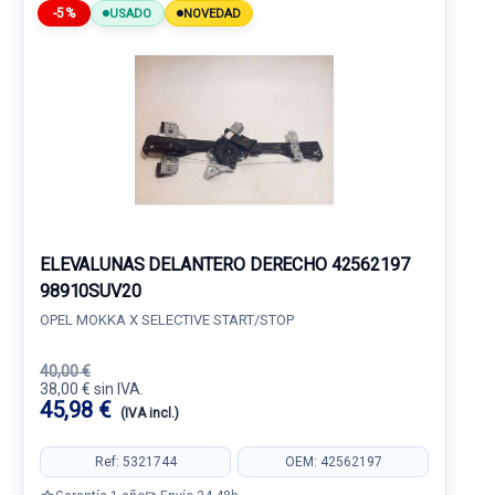
-5%
USADO
NOVEDAD
ELEVALUNAS DELANTERO DERECHO 42562197
98910SUV20
OPEL MOKKA X SELECTIVE START/STOP
40,00 €
38,00 € sin IVA.
45,98 €
(IVA incl.)
Ref: 5321744
OEM: 42562197