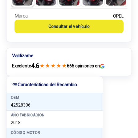
Marca:
OPEL
Consultar el vehículo
Valdizarbe
4.6
★
★
★
★
★
Excelente
665 opiniones en
Características del Recambio
OEM
42528306
AÑO FABRICACIÓN
2018
CÓDIGO MOTOR