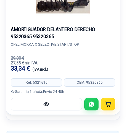
AMORTIGUADOR DELANTERO DERECHO
95320365 95320365
OPEL MOKKA X SELECTIVE START/STOP
29,00 €
27,55 € sin IVA.
33,34 €
(IVA incl.)
Ref: 5321610
OEM: 95320365
Garantía 1 año
Envío 24-48h