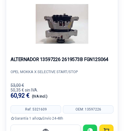
ALTERNADOR 13597226 2619573B FGN12S064
OPEL MOKKA X SELECTIVE START/STOP
53,00 €
50,35 € sin IVA.
60,92 €
(IVA incl.)
Ref: 5321609
OEM: 13597226
Garantía 1 año
Envío 24-48h