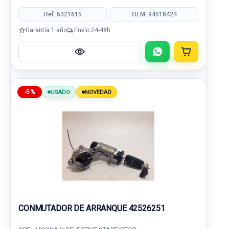
Ref: 5321615
OEM: 94518424
Garantía 1 año
Envío 24-48h
-5%
USADO
NOVEDAD
CONMUTADOR DE ARRANQUE 42526251