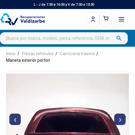
L - J de 7:30 a 16:00 y V de 7:30 a 13:30
Buscar productos
search
Inicio
Piezas vehículos
Carroceria trasera
Maneta exterior porton
‹
›