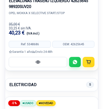
ELEVALUNAS TRASERO IZQUIERDO 42625645
98920SUV20
OPEL MOKKA X SELECTIVE START/STOP
35,00 €
33,25 € sin IVA.
40,23 €
(IVA incl.)
Ref: 5348686
OEM: 42625645
Garantía 1 año
Envío 24-48h
ELECTRICIDAD
5
-5%
USADO
NOVEDAD