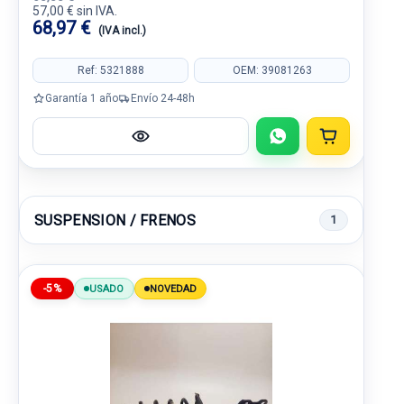
57,00 € sin IVA.
68,97 €
(IVA incl.)
Ref: 5321888
OEM: 39081263
Garantía 1 año
Envío 24-48h
SUSPENSION / FRENOS
1
-5%
USADO
NOVEDAD