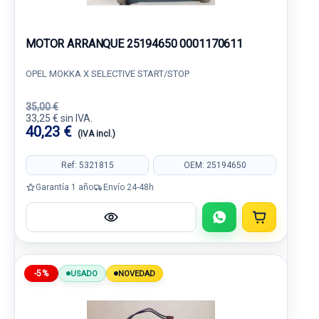
MOTOR ARRANQUE 25194650 0001170611
OPEL MOKKA X SELECTIVE START/STOP
35,00 €
33,25 € sin IVA.
40,23 €
(IVA incl.)
Ref: 5321815
OEM: 25194650
Garantía 1 año
Envío 24-48h
-5%
USADO
NOVEDAD