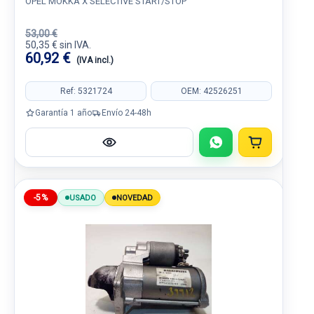
OPEL MOKKA X SELECTIVE START/STOP
53,00 €
50,35 € sin IVA.
60,92 €
(IVA incl.)
Ref: 5321724
OEM: 42526251
Garantía 1 año
Envío 24-48h
-5%
USADO
NOVEDAD