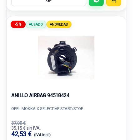
-5%
USADO
NOVEDAD
ANILLO AIRBAG 94518424
OPEL MOKKA X SELECTIVE START/STOP
37,00 €
35,15 € sin IVA.
42,53 €
(IVA incl.)