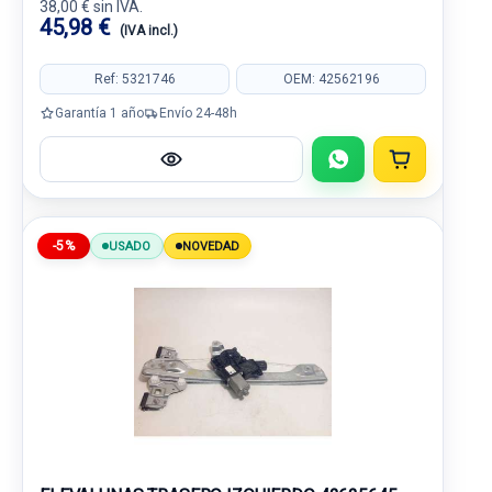
38,00 € sin IVA.
45,98 €
(IVA incl.)
Ref: 5321746
OEM: 42562196
Garantía 1 año
Envío 24-48h
-5%
USADO
NOVEDAD