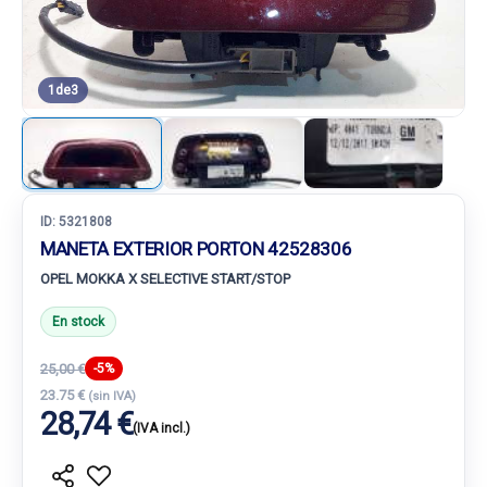
1
de
3
ID:
5321808
MANETA EXTERIOR PORTON 42528306
OPEL MOKKA X SELECTIVE START/STOP
En stock
25,00 €
-5%
23.75 €
(sin IVA)
28,74 €
(IVA incl.)