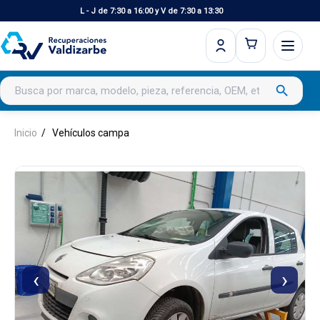
L - J de 7:30 a 16:00 y V de 7:30 a 13:30
Buscar productos
search
Inicio
Vehículos campa
‹
›