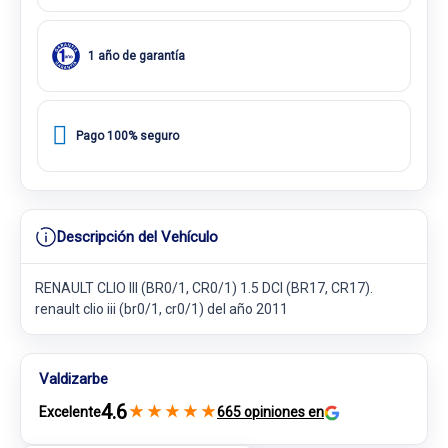
1 año de garantía
Pago 100% seguro
Descripción del Vehículo
RENAULT CLIO III (BR0/1, CR0/1) 1.5 DCI (BR17, CR17).
renault clio iii (br0/1, cr0/1) del año 2011
Valdizarbe
4.6
★
★
★
★
★
Excelente
665 opiniones en