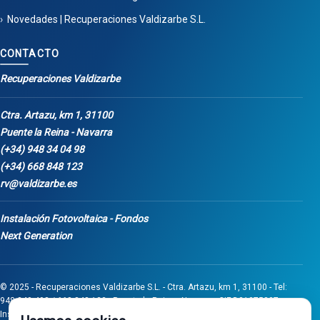
Novedades | Recuperaciones Valdizarbe S.L.
CONTACTO
Recuperaciones Valdizarbe
Ctra. Artazu, km 1, 31100
Puente la Reina - Navarra
(+34) 948 34 04 98
(+34) 668 848 123
rv@valdizarbe.es
Instalación Fotovoltaica - Fondos
Next Generation
© 2025 - Recuperaciones Valdizarbe S.L. - Ctra. Artazu, km 1, 31100 - Tel:
948 340 498 / 668 848 123 - Puente la Reina - Navarra - CIF B31275837.
Inscrita en el Registro Mercantil de Navarra, Tomo 32, Folio 75, Hoja 525.