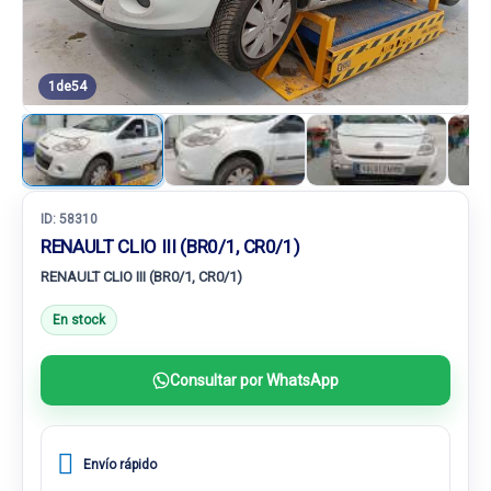
1
de
54
ID:
58310
RENAULT CLIO III (BR0/1, CR0/1)
RENAULT CLIO III (BR0/1, CR0/1)
En stock
Consultar por WhatsApp
Envío rápido