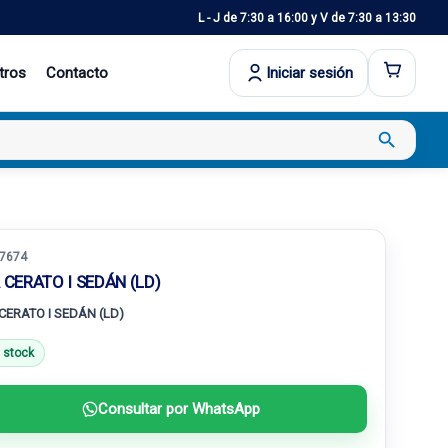
L - J de 7:30 a 16:00 y V de 7:30 a 13:30
tros
Contacto
Iniciar sesión
search
7674
 CERATO I SEDÁN (LD)
 CERATO I SEDÁN (LD)
 stock
Consultar por WhatsApp