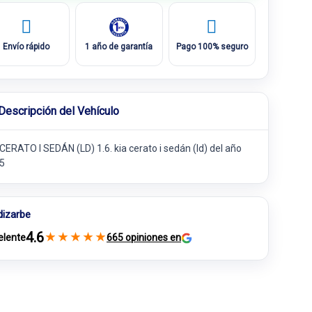
Envío rápido
1 año de garantía
Pago 100% seguro
Descripción del Vehículo
CERATO I SEDÁN (LD) 1.6. kia cerato i sedán (ld) del año
5
dizarbe
4.6
★
★
★
★
★
elente
665 opiniones en