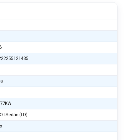
6
222255121435
na
 77KW
 I Sedán (LD)
o