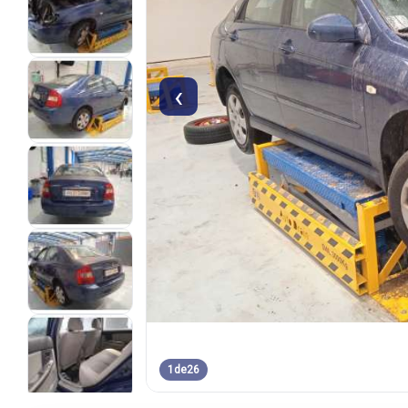
‹
1
de
26