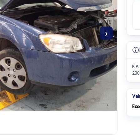
›
KIA 
200
Val
Exc