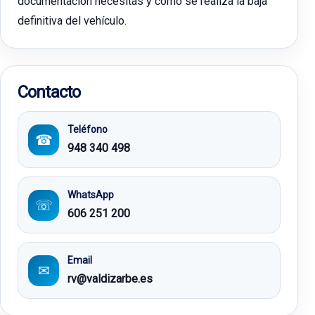
documentación necesitas y cómo se realiza la baja
definitiva del vehículo.
Contacto
Teléfono
☎
948 340 498
WhatsApp
☏
606 251 200
Email
✉
rv@valdizarbe.es