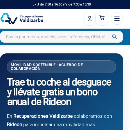
L - J de 7:30 a 16:00 y V de 7:30 a 13:30
Buscar productos
search
MOVILIDAD SOSTENIBLE · ACUERDO DE
COLABORACIÓN
Trae tu coche al desguace
y llévate gratis un bono
anual de Rideon
En
Recuperaciones Valdizarbe
colaboramos con
Rideon
para impulsar una movilidad más