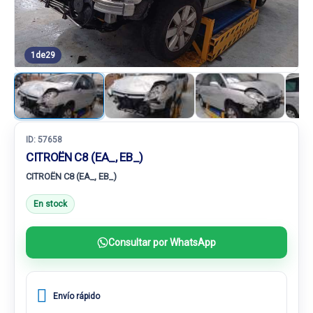
1
de
29
ID:
57658
CITROËN C8 (EA_, EB_)
CITROËN C8 (EA_, EB_)
En stock
Consultar por WhatsApp
Envío rápido