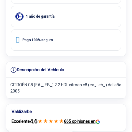
1 año de garantía
Pago 100% seguro
Descripción del Vehículo
CITROËN C8 (EA_, EB_) 2.2 HDI. citroën c8 (ea_, eb_) del año
2005
Valdizarbe
4.6
★
★
★
★
★
Excelente
665 opiniones en