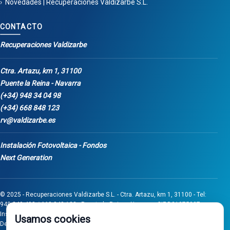
Novedades | Recuperaciones Valdizarbe S.L.
CONTACTO
Recuperaciones Valdizarbe
Ctra. Artazu, km 1, 31100
Puente la Reina - Navarra
(+34) 948 34 04 98
(+34) 668 848 123
rv@valdizarbe.es
Instalación Fotovoltaica - Fondos
Next Generation
© 2025 - Recuperaciones Valdizarbe S.L. - Ctra. Artazu, km 1, 31100 - Tel:
948 340 498 / 668 848 123 - Puente la Reina - Navarra - CIF B31275837.
Inscrita en el Registro Mercantil de Navarra, Tomo 32, Folio 75, Hoja 525.
Usamos cookies
Desarrollado por
Seintosoft