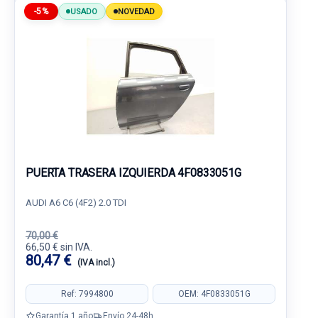
-5%
USADO
NOVEDAD
PUERTA TRASERA IZQUIERDA 4F0833051G
AUDI A6 C6 (4F2) 2.0 TDI
70,00 €
66,50 € sin IVA.
80,47 €
(IVA incl.)
Ref: 7994800
OEM: 4F0833051G
Garantía 1 año
Envío 24-48h