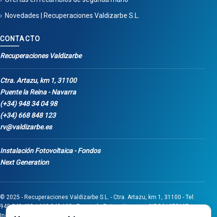
Novedades | Recuperaciones Valdizarbe S.L.
CONTACTO
Recuperaciones Valdizarbe
Ctra. Artazu, km 1, 31100
Puente la Reina - Navarra
(+34) 948 34 04 98
(+34) 668 848 123
rv@valdizarbe.es
Instalación Fotovoltaica - Fondos
Next Generation
© 2025 - Recuperaciones Valdizarbe S.L. - Ctra. Artazu, km 1, 31100 - Tel:
948 340 498 / 668 848 123 - Puente la Reina - Navarra - CIF B31275837.
Inscrita en el Registro Mercantil de Navarra, Tomo 32, Folio 75, Hoja 525.