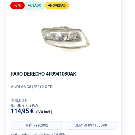
-5%
USADO
NOVEDAD
FARO DERECHO 4F0941030AK
AUDI A6 C6 (4F2) 2.0 TDI
100,00 €
95,00 € sin IVA.
114,95 €
(IVA incl.)
Ref: 7992892
OEM: 4F0941030AK
Garantía 1 año
Envío 24-48h