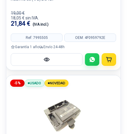
19,00 €
18,05 € sin IVA.
21,84 €
(IVA incl.)
Ref: 7995505
OEM: 4F0959792E
Garantía 1 año
Envío 24-48h
-5%
USADO
NOVEDAD