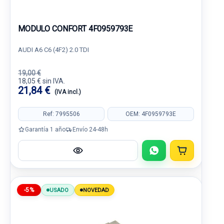
MODULO CONFORT 4F0959793E
AUDI A6 C6 (4F2) 2.0 TDI
19,00 €
18,05 € sin IVA.
21,84 €
(IVA incl.)
Ref: 7995506
OEM: 4F0959793E
Garantía 1 año
Envío 24-48h
-5%
USADO
NOVEDAD