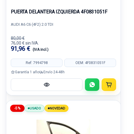
PUERTA DELANTERA IZQUIERDA 4F0831051F
AUDI A6 C6 (4F2) 2.0 TDI
80,00 €
76,00 € sin IVA.
91,96 €
(IVA incl.)
Ref: 7994798
OEM: 4F0831051F
Garantía 1 año
Envío 24-48h
-5%
USADO
NOVEDAD