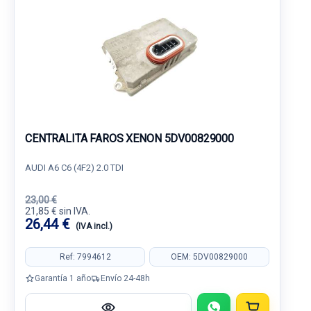
CENTRALITA FAROS XENON 5DV00829000
AUDI A6 C6 (4F2) 2.0 TDI
23,00 €
21,85 € sin IVA.
26,44 €
(IVA incl.)
Ref: 7994612
OEM: 5DV00829000
Garantía 1 año
Envío 24-48h