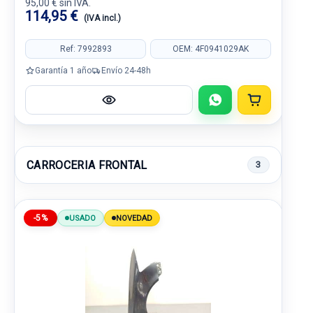
95,00 € sin IVA.
114,95 €
(IVA incl.)
Ref: 7992893
OEM: 4F0941029AK
Garantía 1 año
Envío 24-48h
CARROCERIA FRONTAL
3
-5%
USADO
NOVEDAD