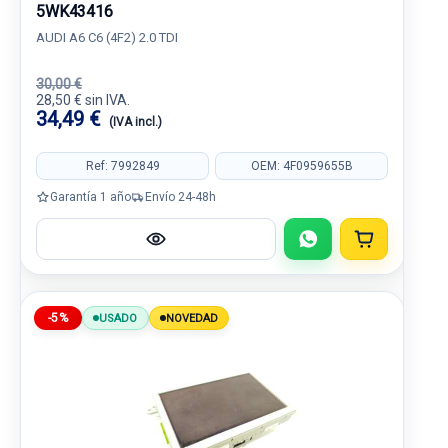
5WK43416
AUDI A6 C6 (4F2) 2.0 TDI
30,00 €
28,50 € sin IVA.
34,49 €
(IVA incl.)
Ref: 7992849
OEM: 4F0959655B
Garantía 1 año
Envío 24-48h
-5%
USADO
NOVEDAD