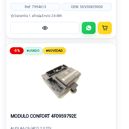
Ref: 7994613
OEM: 5DV00829000
Garantía 1 año
Envío 24-48h
-5%
USADO
NOVEDAD
MODULO CONFORT 4F0959792E
AUDI A6 C6 (4F2) 2.0 TDI