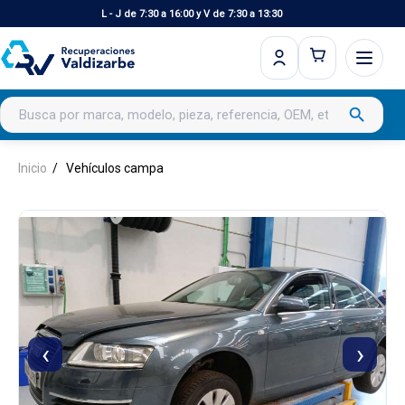
L - J de 7:30 a 16:00 y V de 7:30 a 13:30
Buscar productos
search
Inicio
Vehículos campa
‹
›