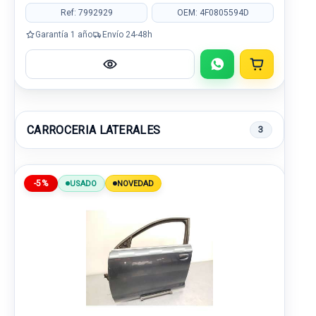
Ref: 7992929
OEM: 4F0805594D
Garantía 1 año
Envío 24-48h
CARROCERIA LATERALES
3
-5%
USADO
NOVEDAD