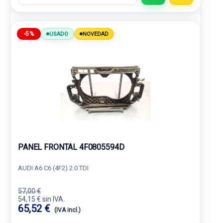
-5%
USADO
NOVEDAD
PANEL FRONTAL 4F0805594D
AUDI A6 C6 (4F2) 2.0 TDI
57,00 €
54,15 € sin IVA.
65,52 €
(IVA incl.)