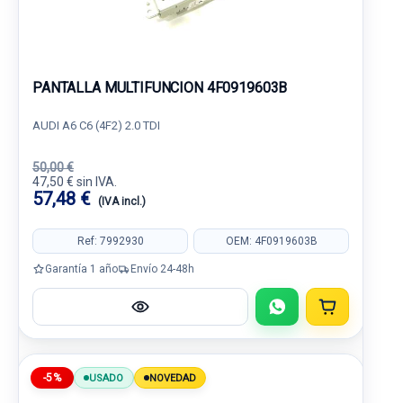
PANTALLA MULTIFUNCION 4F0919603B
AUDI A6 C6 (4F2) 2.0 TDI
50,00 €
47,50 € sin IVA.
57,48 €
(IVA incl.)
Ref: 7992930
OEM: 4F0919603B
Garantía 1 año
Envío 24-48h
-5%
USADO
NOVEDAD