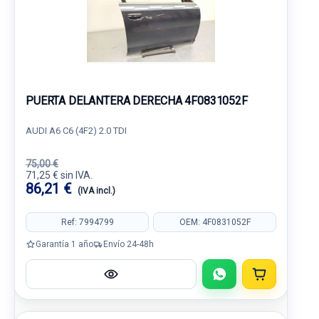
PUERTA DELANTERA DERECHA 4F0831052F
AUDI A6 C6 (4F2) 2.0 TDI
75,00 €
71,25 € sin IVA.
86,21 €
(IVA incl.)
Ref: 7994799
OEM: 4F0831052F
Garantía 1 año
Envío 24-48h