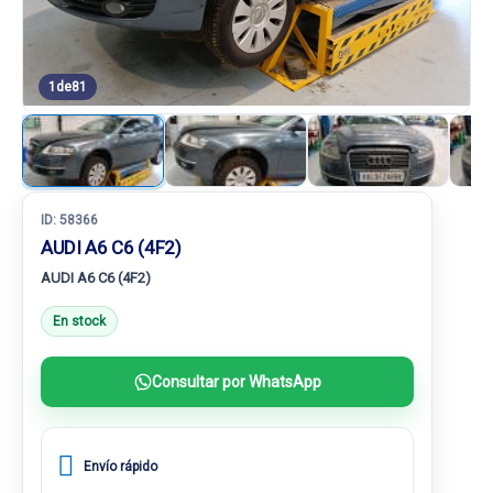
1
de
81
ID:
58366
AUDI A6 C6 (4F2)
AUDI A6 C6 (4F2)
En stock
Consultar por WhatsApp
Envío rápido