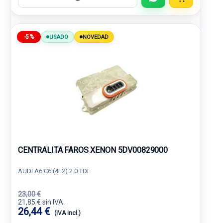
-5%
USADO
NOVEDAD
CENTRALITA FAROS XENON 5DV00829000
AUDI A6 C6 (4F2) 2.0 TDI
23,00 €
21,85 € sin IVA.
26,44 €
(IVA incl.)