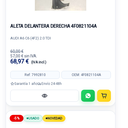
ALETA DELANTERA DERECHA 4F0821104A
AUDI A6 C6 (4F2) 2.0 TDI
60,00 €
57,00 € sin IVA.
68,97 €
(IVA incl.)
Ref: 7992810
OEM: 4F0821104A
Garantía 1 año
Envío 24-48h
-5%
USADO
NOVEDAD