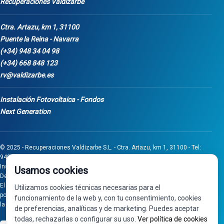
Recuperaciones Valdizarbe
Ctra. Artazu, km 1, 31100
Puente la Reina - Navarra
(+34) 948 34 04 98
(+34) 668 848 123
rv@valdizarbe.es
Instalación Fotovoltaica - Fondos
Next Generation
© 2025 - Recuperaciones Valdizarbe S.L. - Ctra. Artazu, km 1, 31100 - Tel:
948 340 498 / 668 848 123 - Puente la Reina - Navarra - CIF B31275837.
Inscrita en el Registro Mercantil de Navarra, Tomo 32, Folio 75, Hoja 525.
Usamos cookies
Desarrollado por
Seintosoft
El proyecto de inversión "0011-0558-2024-000008" ha sido subvencionado
Utilizamos cookies técnicas necesarias para el
por Gobierno de Navarra al amparo de la convocatoria de 2024 de Ayudas a
funcionamiento de la web y, con tu consentimiento, cookies
la inversión en pymes industriales
de preferencias, analíticas y de marketing. Puedes aceptar
todas, rechazarlas o configurar su uso.
Ver política de cookies