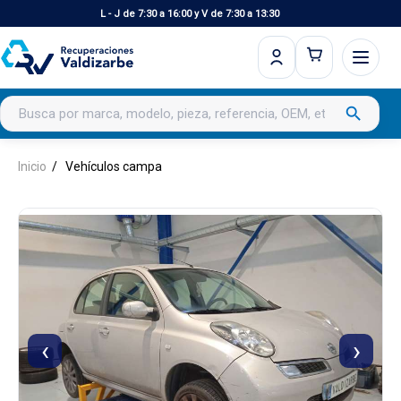
L - J de 7:30 a 16:00 y V de 7:30 a 13:30
Buscar productos
search
Inicio
Vehículos campa
‹
›