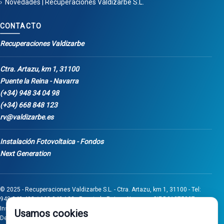
Novedades | Recuperaciones Valdizarbe S.L.
CONTACTO
Recuperaciones Valdizarbe
Ctra. Artazu, km 1, 31100
Puente la Reina - Navarra
(+34) 948 34 04 98
(+34) 668 848 123
rv@valdizarbe.es
Instalación Fotovoltaica - Fondos
Next Generation
© 2025 - Recuperaciones Valdizarbe S.L. - Ctra. Artazu, km 1, 31100 - Tel:
948 340 498 / 668 848 123 - Puente la Reina - Navarra - CIF B31275837.
Inscrita en el Registro Mercantil de Navarra, Tomo 32, Folio 75, Hoja 525.
Usamos cookies
Desarrollado por
Seintosoft