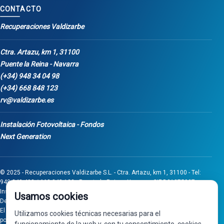
CONTACTO
Recuperaciones Valdizarbe
Ctra. Artazu, km 1, 31100
Puente la Reina - Navarra
(+34) 948 34 04 98
(+34) 668 848 123
rv@valdizarbe.es
Instalación Fotovoltaica - Fondos
Next Generation
© 2025 - Recuperaciones Valdizarbe S.L. - Ctra. Artazu, km 1, 31100 - Tel:
948 340 498 / 668 848 123 - Puente la Reina - Navarra - CIF B31275837.
Inscrita en el Registro Mercantil de Navarra, Tomo 32, Folio 75, Hoja 525.
Usamos cookies
Desarrollado por
Seintosoft
El proyecto de inversión "0011-0558-2024-000008" ha sido subvencionado
Utilizamos cookies técnicas necesarias para el
por Gobierno de Navarra al amparo de la convocatoria de 2024 de Ayudas a