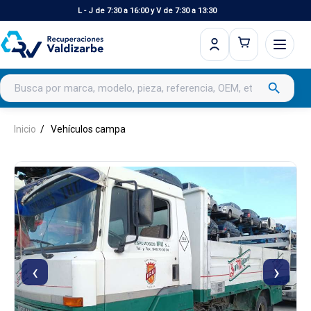
L - J de 7:30 a 16:00 y V de 7:30 a 13:30
Buscar productos
search
Inicio
Vehículos campa
‹
›