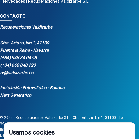
Novedades | Recuperaciones Valdizarbe S.L.
CONTACTO
Recuperaciones Valdizarbe
Ctra. Artazu, km 1, 31100
Puente la Reina - Navarra
(+34) 948 34 04 98
(+34) 668 848 123
rv@valdizarbe.es
Instalación Fotovoltaica - Fondos
Next Generation
© 2025 - Recuperaciones Valdizarbe S.L. - Ctra. Artazu, km 1, 31100 - Tel:
948 340 498 / 668 848 123 - Puente la Reina - Navarra - CIF B31275837.
Inscrita en el Registro Mercantil de Navarra, Tomo 32, Folio 75, Hoja 525.
Usamos cookies
Desarrollado por
Seintosoft