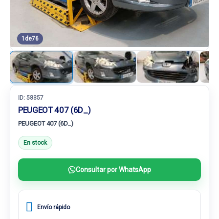
1
de
76
ID:
58357
PEUGEOT 407 (6D_)
PEUGEOT 407 (6D_)
En stock
Consultar por WhatsApp
Envío rápido