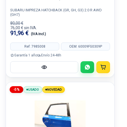
SUBARU IMPREZA HATCHBACK (GR, GH, G3) 2.0 R AWD
(GH7)
80,00 €
76,00 € sin IVA.
91,96 €
(IVA incl.)
Ref: 7985008
OEM: 60009FG0309P
Garantía 1 año
Envío 24-48h
-5%
USADO
NOVEDAD