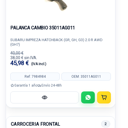
PALANCA CAMBIO 35011AG011
SUBARU IMPREZA HATCHBACK (GR, GH, G3) 2.0 R AWD
(GH7)
40,00 €
38,00 € sin IVA.
45,98 €
(IVA incl.)
Ref: 7984984
OEM: 35011AG011
Garantía 1 año
Envío 24-48h
CARROCERIA FRONTAL
2