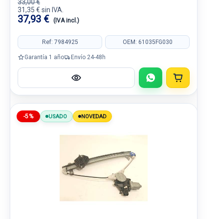
33,00 €
31,35 € sin IVA.
37,93 €
(IVA incl.)
Ref: 7984925
OEM: 61035FG030
Garantía 1 año
Envío 24-48h
-5%
USADO
NOVEDAD