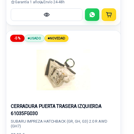
Garantía 1 año
Envío 24-48h
-5%
USADO
NOVEDAD
CERRADURA PUERTA TRASERA IZQUIERDA
61035FG030
SUBARU IMPREZA HATCHBACK (GR, GH, G3) 2.0 R AWD
(GH7)