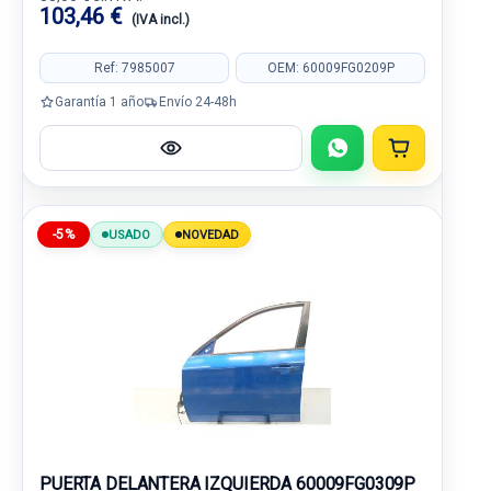
103,46 €
(IVA incl.)
Ref: 7985007
OEM: 60009FG0209P
Garantía 1 año
Envío 24-48h
-5%
USADO
NOVEDAD
PUERTA DELANTERA IZQUIERDA 60009FG0309P