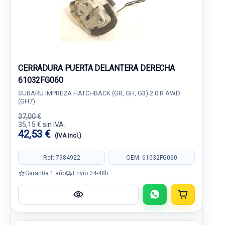
CERRADURA PUERTA DELANTERA DERECHA
61032FG060
SUBARU IMPREZA HATCHBACK (GR, GH, G3) 2.0 R AWD
(GH7)
37,00 €
35,15 € sin IVA.
42,53 €
(IVA incl.)
Ref: 7984922
OEM: 61032FG060
Garantía 1 año
Envío 24-48h