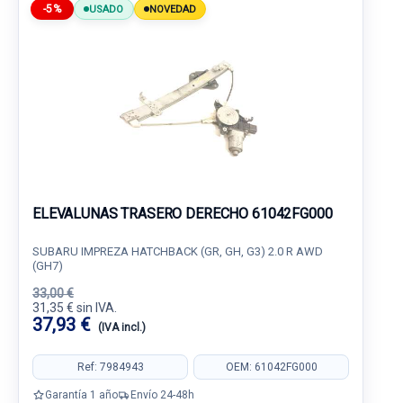
-5%
USADO
NOVEDAD
ELEVALUNAS TRASERO DERECHO 61042FG000
SUBARU IMPREZA HATCHBACK (GR, GH, G3) 2.0 R AWD
(GH7)
33,00 €
31,35 € sin IVA.
37,93 €
(IVA incl.)
Ref: 7984943
OEM: 61042FG000
Garantía 1 año
Envío 24-48h