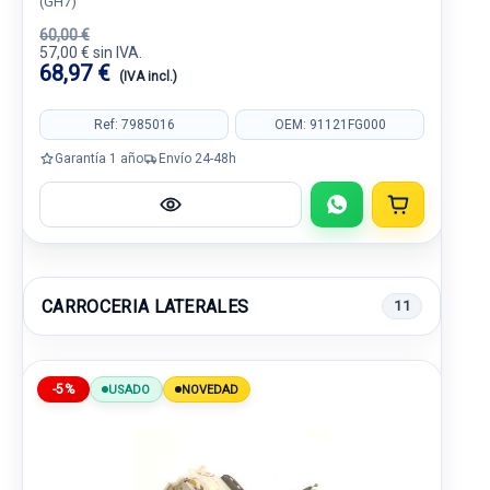
(GH7)
60,00 €
57,00 € sin IVA.
68,97 €
(IVA incl.)
Ref: 7985016
OEM: 91121FG000
Garantía 1 año
Envío 24-48h
CARROCERIA LATERALES
11
-5%
USADO
NOVEDAD