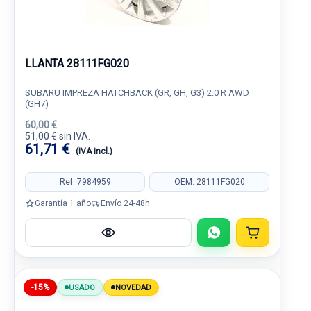
LLANTA 28111FG020
SUBARU IMPREZA HATCHBACK (GR, GH, G3) 2.0 R AWD
(GH7)
60,00 €
51,00 € sin IVA.
61,71 €
(IVA incl.)
Ref: 7984959
OEM: 28111FG020
Garantía 1 año
Envío 24-48h
-15%
USADO
NOVEDAD