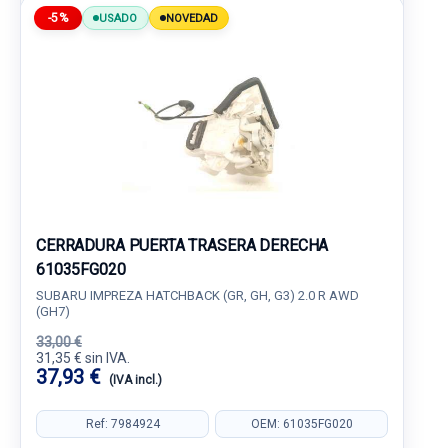
-5%
USADO
NOVEDAD
CERRADURA PUERTA TRASERA DERECHA
61035FG020
SUBARU IMPREZA HATCHBACK (GR, GH, G3) 2.0 R AWD
(GH7)
33,00 €
31,35 € sin IVA.
37,93 €
(IVA incl.)
Ref: 7984924
OEM: 61035FG020