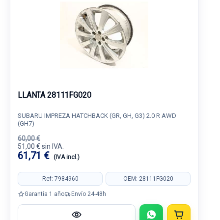
LLANTA 28111FG020
SUBARU IMPREZA HATCHBACK (GR, GH, G3) 2.0 R AWD
(GH7)
60,00 €
51,00 € sin IVA.
61,71 €
(IVA incl.)
Ref: 7984960
OEM: 28111FG020
Garantía 1 año
Envío 24-48h