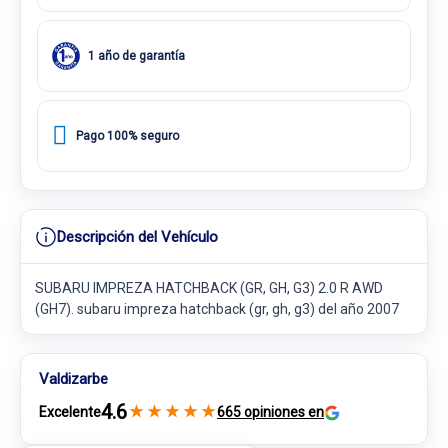
1 año de garantía
Pago 100% seguro
Descripción del Vehículo
SUBARU IMPREZA HATCHBACK (GR, GH, G3) 2.0 R AWD
(GH7). subaru impreza hatchback (gr, gh, g3) del año 2007
Valdizarbe
4.6
★
★
★
★
★
Excelente
665 opiniones en