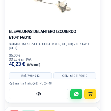
ELEVALUNAS DELANTERO IZQUIERDO
61041FG010
SUBARU IMPREZA HATCHBACK (GR, GH, G3) 2.0 R AWD
(GH7)
35,00 €
33,25 € sin IVA.
40,23 €
(IVA incl.)
Ref: 7984942
OEM: 61041FG010
Garantía 1 año
Envío 24-48h