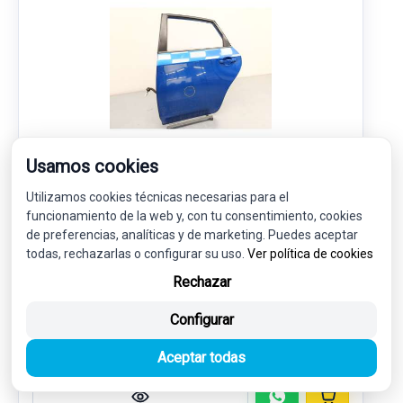
Usamos cookies
PUERTA TRASERA IZQUIERDA 60409FG0109P
Utilizamos cookies técnicas necesarias para el
funcionamiento de la web y, con tu consentimiento, cookies
SUBARU IMPREZA HATCHBACK (GR, GH, G3) 2.0 R AWD
(GH7)
de preferencias, analíticas y de marketing. Puedes aceptar
todas, rechazarlas o configurar su uso.
Ver política de cookies
68,00 €
64,60 € sin IVA.
Rechazar
78,17 €
(IVA incl.)
Configurar
Ref: 7985012
OEM: 60409FG0109P
Aceptar todas
Garantía 1 año
Envío 24-48h