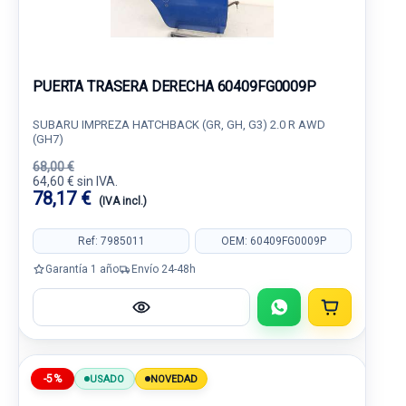
PUERTA TRASERA DERECHA 60409FG0009P
SUBARU IMPREZA HATCHBACK (GR, GH, G3) 2.0 R AWD
(GH7)
68,00 €
64,60 € sin IVA.
78,17 €
(IVA incl.)
Ref: 7985011
OEM: 60409FG0009P
Garantía 1 año
Envío 24-48h
-5%
USADO
NOVEDAD