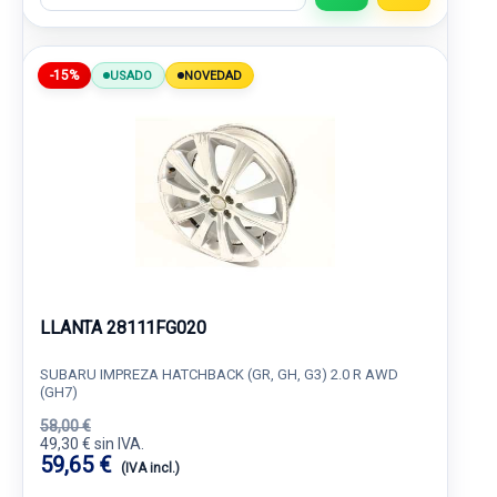
-15%
USADO
NOVEDAD
LLANTA 28111FG020
SUBARU IMPREZA HATCHBACK (GR, GH, G3) 2.0 R AWD
(GH7)
58,00 €
49,30 € sin IVA.
59,65 €
(IVA incl.)