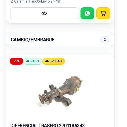
Garantía 1 año
Envío 24-48h
CAMBIO/EMBRAGUE
2
-5%
USADO
NOVEDAD
DIFERENCIAL TRASERO 27011AA343