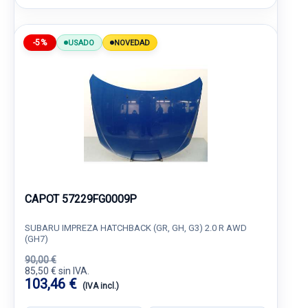
-5%
USADO
NOVEDAD
CAPOT 57229FG0009P
SUBARU IMPREZA HATCHBACK (GR, GH, G3) 2.0 R AWD
(GH7)
90,00 €
85,50 € sin IVA.
103,46 €
(IVA incl.)