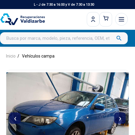
L - J de 7:30 a 16:00 y V de 7:30 a 13:30
Buscar productos
search
Inicio
Vehículos campa
‹
›