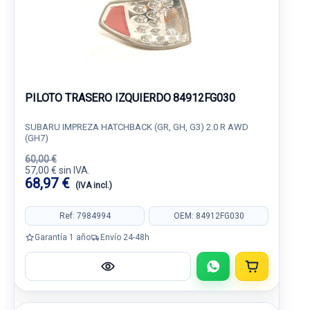
PILOTO TRASERO IZQUIERDO 84912FG030
SUBARU IMPREZA HATCHBACK (GR, GH, G3) 2.0 R AWD
(GH7)
60,00 €
57,00 € sin IVA.
68,97 €
(IVA incl.)
Ref: 7984994
OEM: 84912FG030
Garantía 1 año
Envío 24-48h