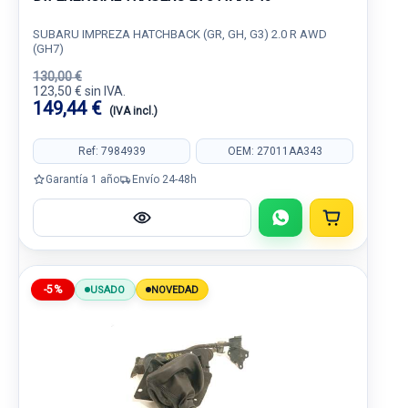
SUBARU IMPREZA HATCHBACK (GR, GH, G3) 2.0 R AWD
(GH7)
130,00 €
123,50 € sin IVA.
149,44 €
(IVA incl.)
Ref: 7984939
OEM: 27011AA343
Garantía 1 año
Envío 24-48h
-5%
USADO
NOVEDAD