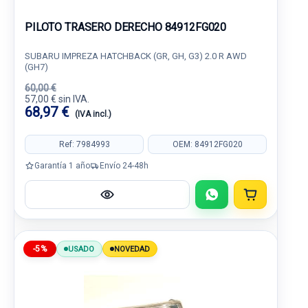
PILOTO TRASERO DERECHO 84912FG020
SUBARU IMPREZA HATCHBACK (GR, GH, G3) 2.0 R AWD
(GH7)
60,00 €
57,00 € sin IVA.
68,97 €
(IVA incl.)
Ref: 7984993
OEM: 84912FG020
Garantía 1 año
Envío 24-48h
-5%
USADO
NOVEDAD