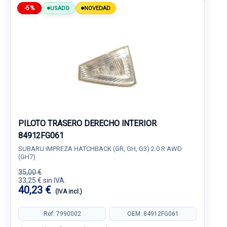
-5%
USADO
NOVEDAD
PILOTO TRASERO DERECHO INTERIOR
84912FG061
SUBARU IMPREZA HATCHBACK (GR, GH, G3) 2.0 R AWD
(GH7)
35,00 €
33,25 € sin IVA.
40,23 €
(IVA incl.)
Ref: 7990002
OEM: 84912FG061