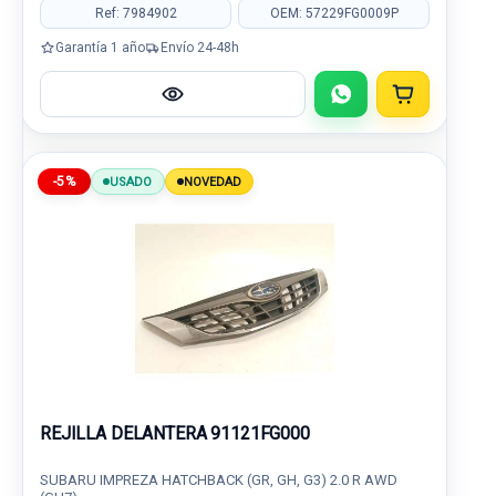
Ref: 7984902
OEM: 57229FG0009P
Garantía 1 año
Envío 24-48h
-5%
USADO
NOVEDAD
REJILLA DELANTERA 91121FG000
SUBARU IMPREZA HATCHBACK (GR, GH, G3) 2.0 R AWD