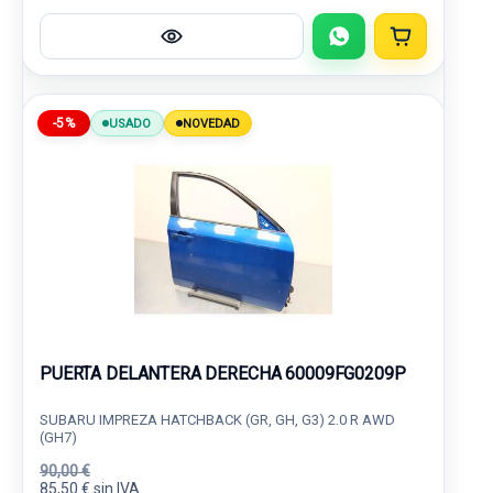
-5%
USADO
NOVEDAD
PUERTA DELANTERA DERECHA 60009FG0209P
SUBARU IMPREZA HATCHBACK (GR, GH, G3) 2.0 R AWD
(GH7)
90,00 €
85,50 € sin IVA.