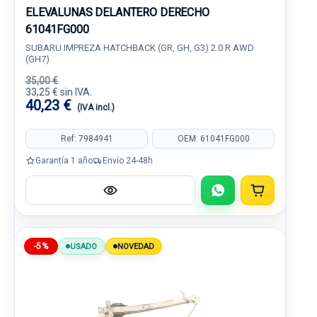
ELEVALUNAS DELANTERO DERECHO
61041FG000
SUBARU IMPREZA HATCHBACK (GR, GH, G3) 2.0 R AWD
(GH7)
35,00 €
33,25 € sin IVA.
40,23 €
(IVA incl.)
Ref: 7984941
OEM: 61041FG000
Garantía 1 año
Envío 24-48h
-5%
USADO
NOVEDAD