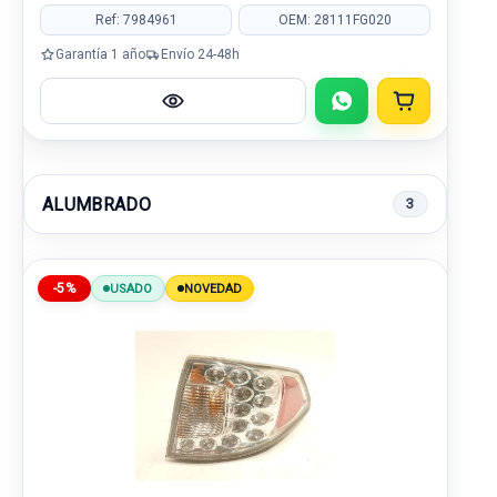
Ref: 7984961
OEM: 28111FG020
Garantía 1 año
Envío 24-48h
ALUMBRADO
3
-5%
USADO
NOVEDAD