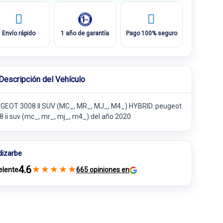
Envío rápido
1 año de garantía
Pago 100% seguro
Descripción del Vehículo
GEOT 3008 II SUV (MC_, MR_, MJ_, M4_) HYBRID. peugeot
8 ii suv (mc_, mr_, mj_, m4_) del año 2020
dizarbe
4.6
★
★
★
★
★
elente
665 opiniones en