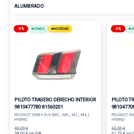
ALUMBRADO
-5%
-5%
USADO
NOVEDAD
U
PILOTO TRASERO DERECHO INTERIOR
PILOTO T
9810477780 81560201
98104770
PEUGEOT 3008 II SUV (MC_, MR_, MJ_, M4_)
PEUGEOT 3008
HYBRID
HYBRID
40,00 €
65,00 €
38,00 € sin IVA.
61,75 € sin 