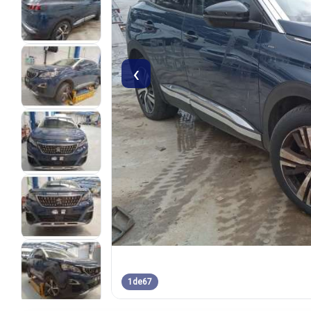
‹
1
de
67