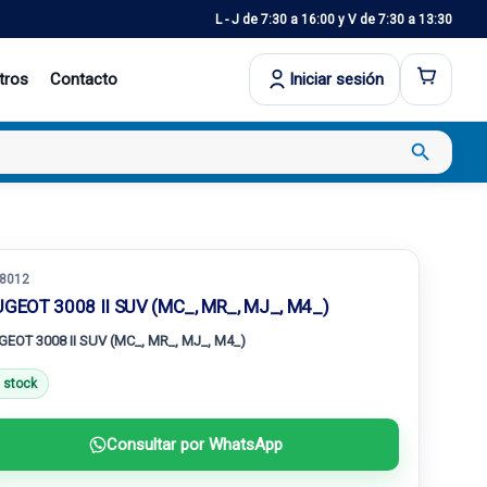
L - J de 7:30 a 16:00 y V de 7:30 a 13:30
tros
Contacto
Iniciar sesión
search
8012
GEOT 3008 II SUV (MC_, MR_, MJ_, M4_)
GEOT 3008 II SUV (MC_, MR_, MJ_, M4_)
 stock
Consultar por WhatsApp