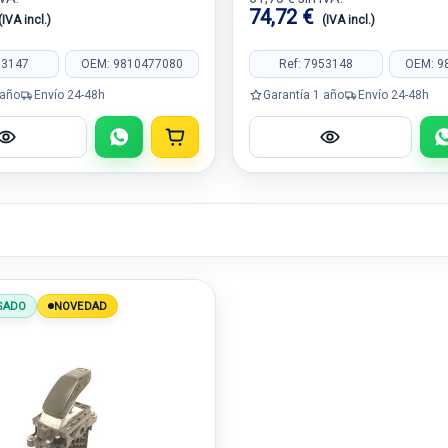
74,72 €
(IVA incl.)
(IVA incl.)
53147
OEM: 9810477080
Ref: 7953148
OEM: 9
 año
Envío 24-48h
Garantía 1 año
Envío 24-48h
SADO
NOVEDAD