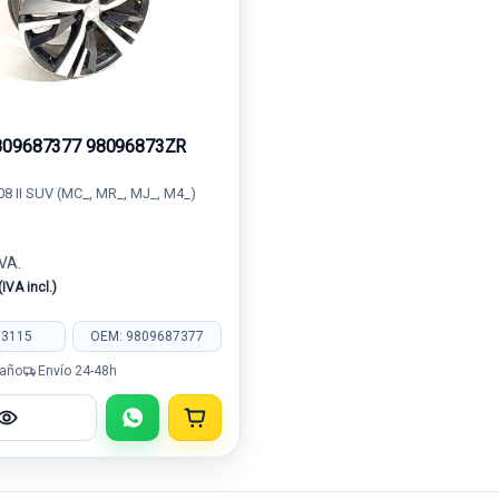
809687377 98096873ZR
 II SUV (MC_, MR_, MJ_, M4_)
IVA.
(IVA incl.)
53115
OEM: 9809687377
 año
Envío 24-48h