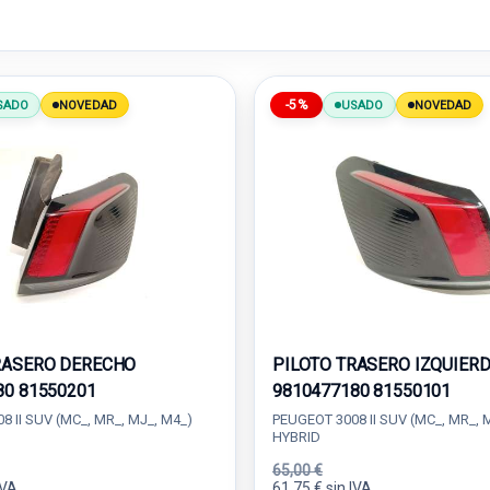
-5%
SADO
NOVEDAD
USADO
NOVEDAD
RASERO DERECHO
PILOTO TRASERO IZQUIER
80 81550201
9810477180 81550101
 II SUV (MC_, MR_, MJ_, M4_)
PEUGEOT 3008 II SUV (MC_, MR_, 
HYBRID
65,00 €
IVA.
61,75 € sin IVA.