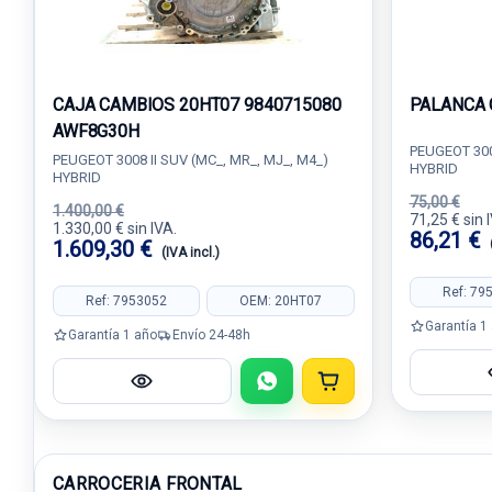
CAJA CAMBIOS 20HT07 9840715080
PALANCA 
AWF8G30H
PEUGEOT 3008
PEUGEOT 3008 II SUV (MC_, MR_, MJ_, M4_)
HYBRID
HYBRID
75,00 €
1.400,00 €
71,25 € sin 
1.330,00 € sin IVA.
86,21 €
1.609,30 €
(IVA incl.)
Ref: 79
Ref: 7953052
OEM: 20HT07
Garantía 1
Garantía 1 año
Envío 24-48h
CARROCERIA FRONTAL