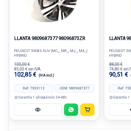
LLANTA 9809687377 98096873ZR
LLANTA 9
PEUGEOT 3008 II SUV (MC_, MR_, MJ_, M4_)
PEUGEOT 3008
HYBRID
HYBRID
100,00 €
88,00 €
85,00 € sin IVA.
74,80 € sin 
102,85 €
90,51 €
(IVA incl.)
Ref: 7953113
OEM: 9809687377
Ref: 79
Garantía 1 año
Envío 24-48h
Garantía 1