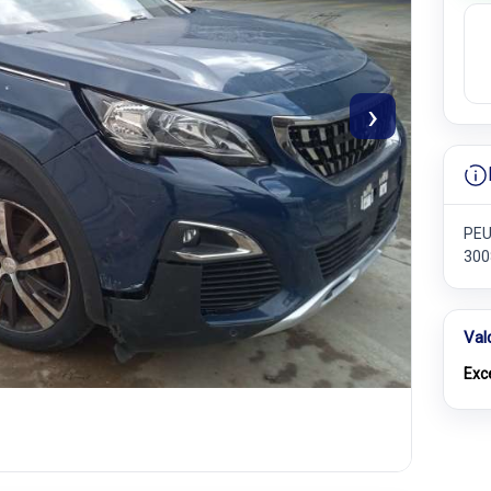
›
PEU
300
Val
Exc