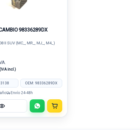
CAMBIO 98336289DX
 II SUV (MC_, MR_, MJ_, M4_)
IVA.
(IVA incl.)
53138
OEM: 98336289DX
 año
Envío 24-48h