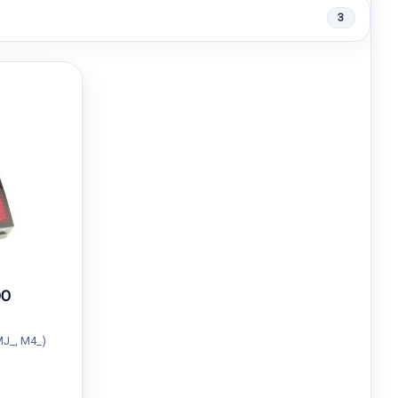
3
DO
MJ_, M4_)