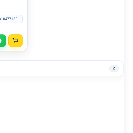
810477180
2