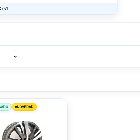
3751
SADO
NOVEDAD