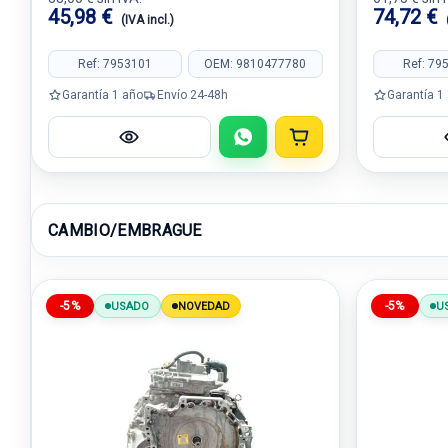
45,98 €
74,72 €
(IVA incl.)
Ref: 7953101
OEM: 9810477780
Ref: 79
Garantía 1 año
Envío 24-48h
Garantía 1
CAMBIO/EMBRAGUE
-5%
-5%
USADO
NOVEDAD
U