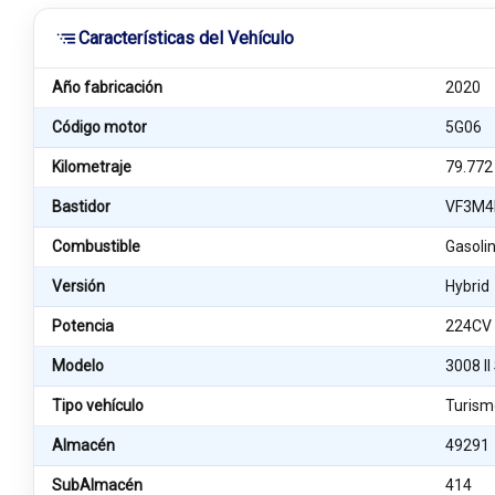
Características del Vehículo
Año fabricación
2020
Código motor
5G06
Kilometraje
79.772
Bastidor
VF3M4
Combustible
Gasolin
Versión
Hybrid
Potencia
224CV
Modelo
3008 I
Tipo vehículo
Turism
Almacén
49291
SubAlmacén
414