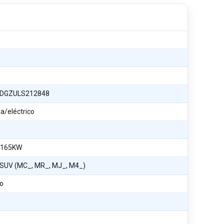
DGZULS212848
a/eléctrico
 165KW
I SUV (MC_, MR_, MJ_, M4_)
o