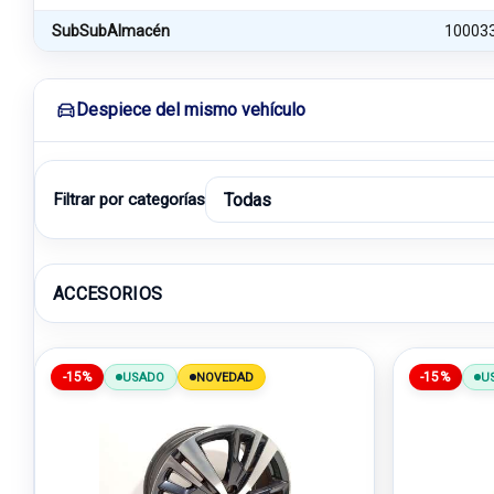
SubSubAlmacén
10003
Despiece del mismo vehículo
Filtrar por categorías
ACCESORIOS
-15%
-15%
USADO
NOVEDAD
U