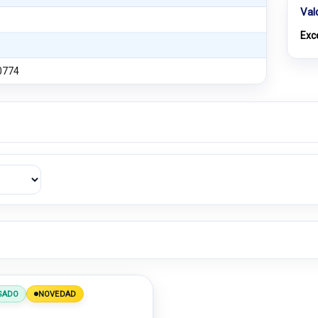
Val
Exc
0774
SADO
NOVEDAD