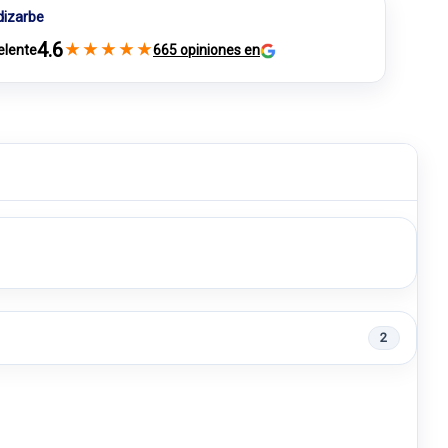
dizarbe
4.6
★
★
★
★
★
elente
665 opiniones en
2