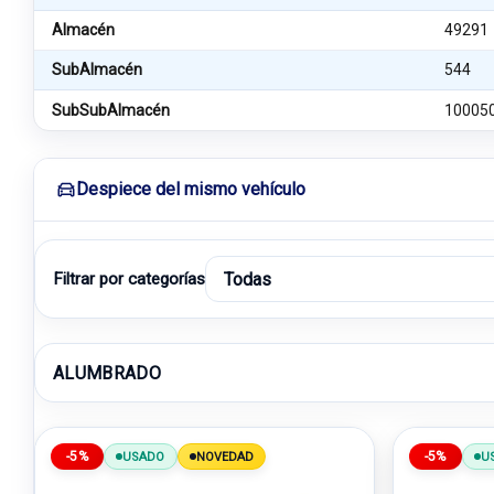
Almacén
49291
SubAlmacén
544
SubSubAlmacén
10005
Despiece del mismo vehículo
Filtrar por categorías
ALUMBRADO
-5%
-5%
USADO
NOVEDAD
U