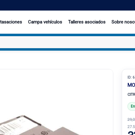
 tasaciones
Campa vehículos
Talleres asociados
Sobre noso
ID:
6
MO
CIT
En
29,0
27.