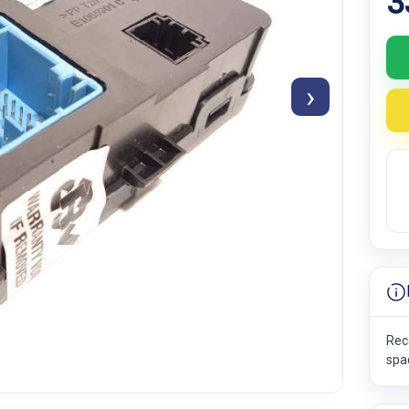
3
›
Rec
spa