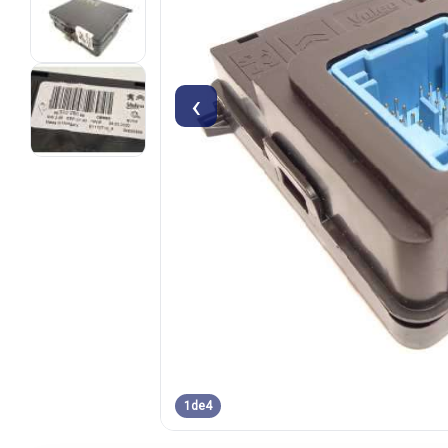
‹
1
de
4