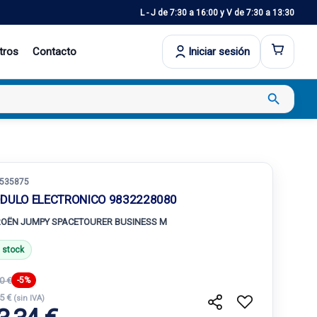
L - J de 7:30 a 16:00 y V de 7:30 a 13:30
tros
Contacto
Iniciar sesión
search
535875
DULO ELECTRONICO 9832228080
ROËN JUMPY SPACETOURER BUSINESS M
 stock
0 €
-5%
55 €
(sin IVA)