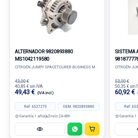
ALTERNADOR 9820893880
SISTEMA 
MS1042119580
98187777
CITROËN JUMPY SPACETOURER BUSINESS M
CITROËN JU
43,00 €
53,00 €
40,85 € sin IVA.
50,35 € sin 
49,43 €
60,92 €
(IVA incl.)
Ref: 6527275
OEM: 9820893880
Ref: 65
Garantía 1 año
Envío 24-48h
Garantía 1