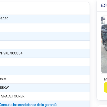
28080
YHVKL7033304
M
ss M
 88KW
 SPACETOURER
Consulta las condiciones de la garantía