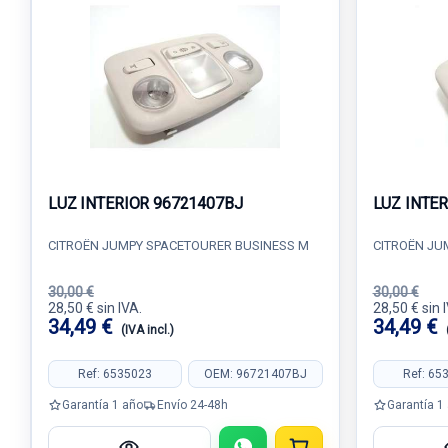
LUZ INTERIOR 96721407BJ
LUZ INTE
CITROËN JUMPY SPACETOURER BUSINESS M
CITROËN JU
30,00 €
30,00 €
28,50 € sin IVA.
28,50 € sin 
34,49 €
34,49 €
(IVA incl.)
Ref: 6535023
OEM: 96721407BJ
Ref: 65
Garantía 1 año
Envío 24-48h
Garantía 1