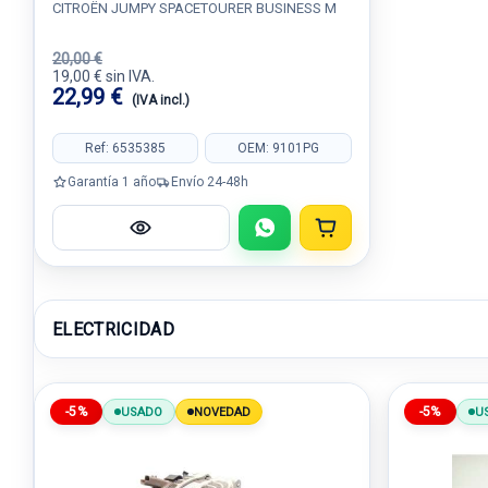
CITROËN JUMPY SPACETOURER BUSINESS M
20,00 €
19,00 € sin IVA.
22,99 €
(IVA incl.)
Ref: 6535385
OEM: 9101PG
Garantía 1 año
Envío 24-48h
ELECTRICIDAD
-5%
-5%
USADO
NOVEDAD
U