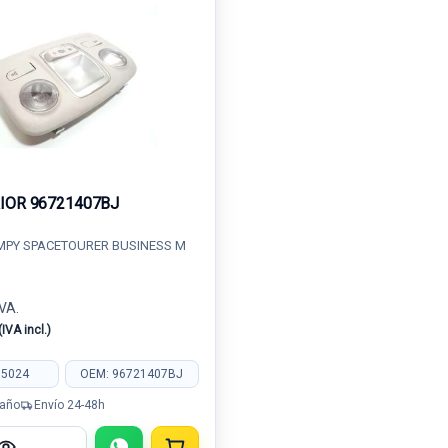
RIOR 96721407BJ
MPY SPACETOURER BUSINESS M
IVA.
(IVA incl.)
35024
OEM: 96721407BJ
 año
Envío 24-48h