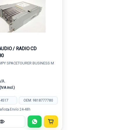
AUDIO / RADIO CD
80
MPY SPACETOURER BUSINESS M
IVA.
(IVA incl.)
34517
OEM: 9818777780
 año
Envío 24-48h