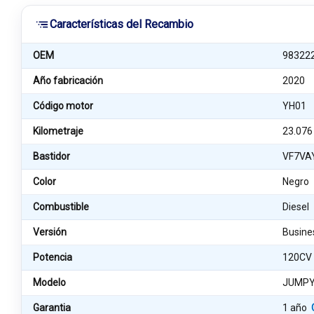
Características del Recambio
OEM
98322
Año fabricación
2020
Código motor
YH01
Kilometraje
23.076
Bastidor
VF7VA
Color
Negro
Combustible
Diesel
Versión
Busine
Potencia
120CV
Modelo
JUMPY
Garantia
1 año