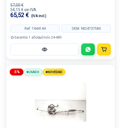
57,00 €
54,15 € sin IVA.
65,52 €
(IVA incl.)
Ref: 7444144
OEM: 9824737580
Garantía 1 año
Envío 24-48h
-5%
USADO
NOVEDAD