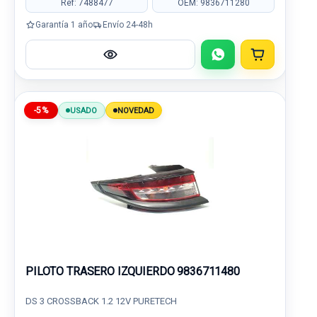
Ref: 7488477
OEM: 9836711280
Garantía 1 año
Envío 24-48h
-5%
USADO
NOVEDAD
PILOTO TRASERO IZQUIERDO 9836711480
DS 3 CROSSBACK 1.2 12V PURETECH