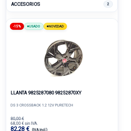
ACCESORIOS
2
-15%
USADO
NOVEDAD
LLANTA 9825287080 98252870XY
DS 3 CROSSBACK 1.2 12V PURETECH
80,00 €
68,00 € sin IVA.
82,28 €
(IVA incl.)