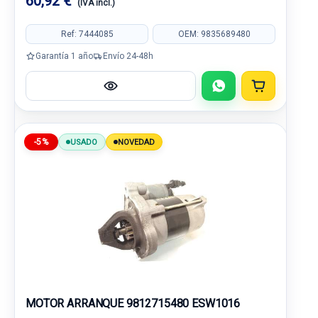
60,92 €
(IVA incl.)
Ref: 7444085
OEM: 9835689480
Garantía 1 año
Envío 24-48h
-5%
USADO
NOVEDAD
MOTOR ARRANQUE 9812715480 ESW1016