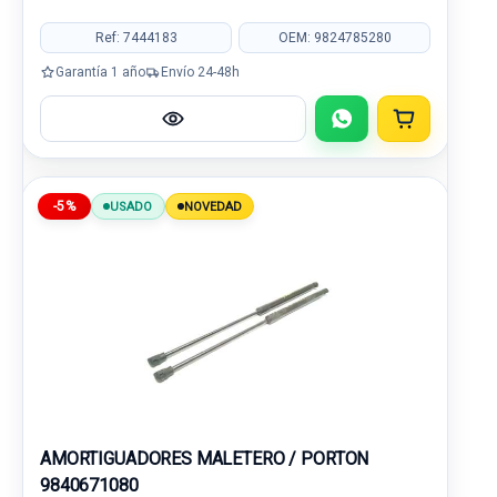
Ref: 7444183
OEM: 9824785280
Garantía 1 año
Envío 24-48h
-5%
USADO
NOVEDAD
AMORTIGUADORES MALETERO / PORTON
9840671080