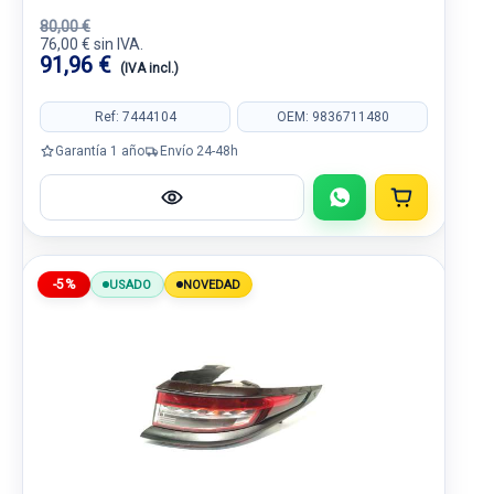
80,00 €
76,00 € sin IVA.
91,96 €
(IVA incl.)
Ref: 7444104
OEM: 9836711480
Garantía 1 año
Envío 24-48h
-5%
USADO
NOVEDAD