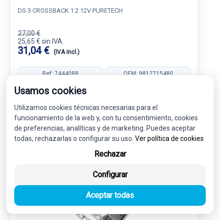
DS 3 CROSSBACK 1.2 12V PURETECH
27,00 €
25,65 € sin IVA.
31,04 €
(IVA incl.)
Ref: 7444088
OEM: 9812715480
Usamos cookies
Garantía 1 año
Envío 24-48h
Utilizamos cookies técnicas necesarias para el
funcionamiento de la web y, con tu consentimiento, cookies
de preferencias, analíticas y de marketing. Puedes aceptar
todas, rechazarlas o configurar su uso.
Ver política de cookies
-5%
USADO
NOVEDAD
Rechazar
Configurar
Aceptar todas