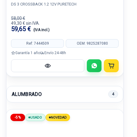
DS 3 CROSSBACK 1.2 12V PURETECH
58,00 €
49,30 € sin IVA.
59,65 €
(IVA incl.)
Ref: 7444509
OEM: 9825287080
Garantía 1 año
Envío 24-48h
ALUMBRADO
4
-5%
USADO
NOVEDAD