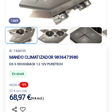
1
de
9
ID:
7444155
MANDO CLIMATIZADOR 9836473980
DS 3 CROSSBACK 1.2 12V PURETECH
En stock
60,00 €
-5%
57 €
(sin IVA)
68,97 €
(IVA incl.)