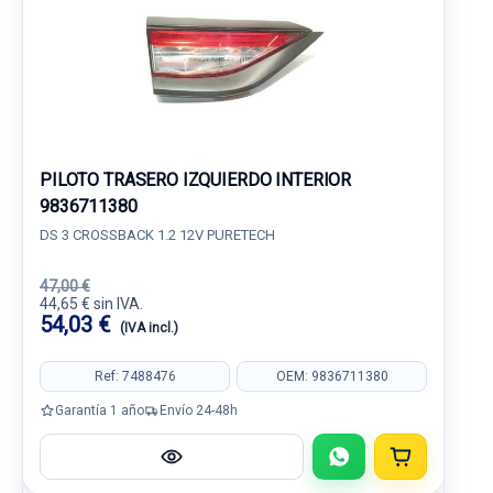
PILOTO TRASERO IZQUIERDO INTERIOR
9836711380
DS 3 CROSSBACK 1.2 12V PURETECH
47,00 €
44,65 € sin IVA.
54,03 €
(IVA incl.)
Ref: 7488476
OEM: 9836711380
Garantía 1 año
Envío 24-48h