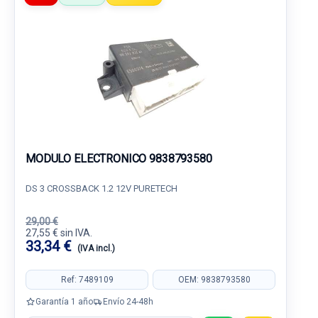
MODULO ELECTRONICO 9838793580
DS 3 CROSSBACK 1.2 12V PURETECH
29,00 €
27,55 € sin IVA.
33,34 €
(IVA incl.)
Ref: 7489109
OEM: 9838793580
Garantía 1 año
Envío 24-48h