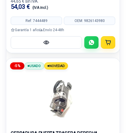
44,65 € sin IVA.
54,03 €
(IVA incl.)
Ref: 7444489
OEM: 9826143980
Garantía 1 año
Envío 24-48h
-5%
USADO
NOVEDAD