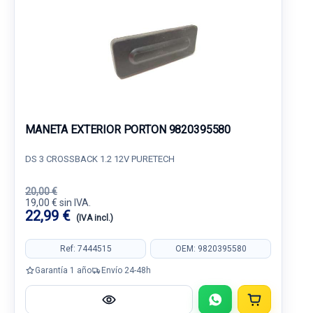
MANETA EXTERIOR PORTON 9820395580
DS 3 CROSSBACK 1.2 12V PURETECH
20,00 €
19,00 € sin IVA.
22,99 €
(IVA incl.)
Ref: 7444515
OEM: 9820395580
Garantía 1 año
Envío 24-48h