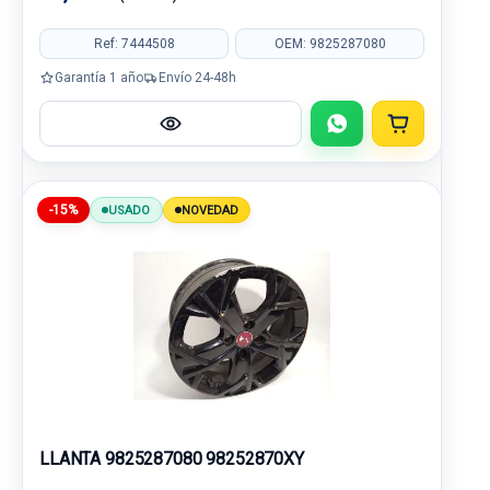
Ref: 7444508
OEM: 9825287080
Garantía 1 año
Envío 24-48h
-15%
USADO
NOVEDAD
LLANTA 9825287080 98252870XY