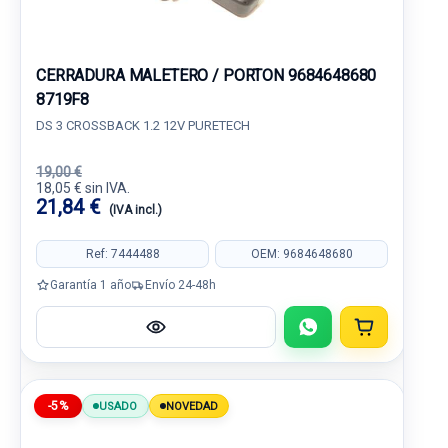
CERRADURA MALETERO / PORTON 9684648680
8719F8
DS 3 CROSSBACK 1.2 12V PURETECH
19,00 €
18,05 € sin IVA.
21,84 €
(IVA incl.)
Ref: 7444488
OEM: 9684648680
Garantía 1 año
Envío 24-48h
-5%
USADO
NOVEDAD