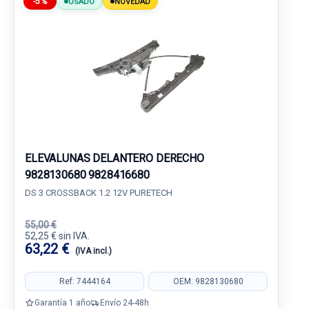
-5%
USADO
NOVEDAD
ELEVALUNAS DELANTERO DERECHO
9828130680 9828416680
DS 3 CROSSBACK 1.2 12V PURETECH
55,00 €
52,25 € sin IVA.
63,22 €
(IVA incl.)
Ref: 7444164
OEM: 9828130680
Garantía 1 año
Envío 24-48h