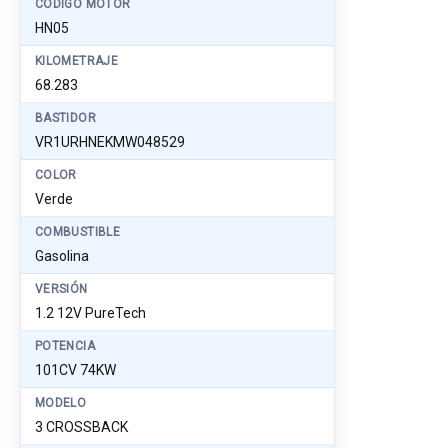
CÓDIGO MOTOR
HN05
KILOMETRAJE
68.283
BASTIDOR
VR1URHNEKMW048529
COLOR
Verde
COMBUSTIBLE
Gasolina
VERSIÓN
1.2 12V PureTech
POTENCIA
101CV 74KW
MODELO
3 CROSSBACK