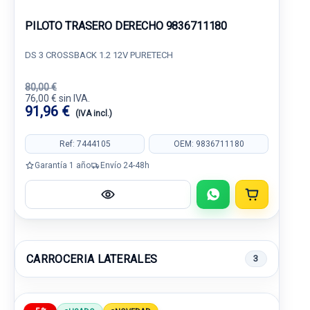
PILOTO TRASERO DERECHO 9836711180
DS 3 CROSSBACK 1.2 12V PURETECH
80,00 €
76,00 € sin IVA.
91,96 €
(IVA incl.)
Ref: 7444105
OEM: 9836711180
Garantía 1 año
Envío 24-48h
CARROCERIA LATERALES
3