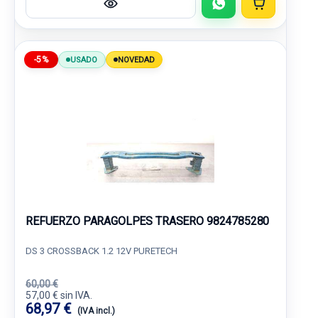
-5%
USADO
NOVEDAD
REFUERZO PARAGOLPES TRASERO 9824785280
DS 3 CROSSBACK 1.2 12V PURETECH
60,00 €
57,00 € sin IVA.
68,97 €
(IVA incl.)