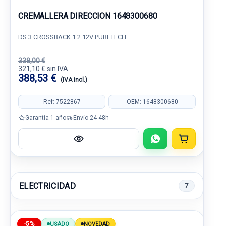
CREMALLERA DIRECCION 1648300680
DS 3 CROSSBACK 1.2 12V PURETECH
338,00 €
321,10 € sin IVA.
388,53 €
(IVA incl.)
Ref: 7522867
OEM: 1648300680
Garantía 1 año
Envío 24-48h
ELECTRICIDAD
7
-5%
USADO
NOVEDAD