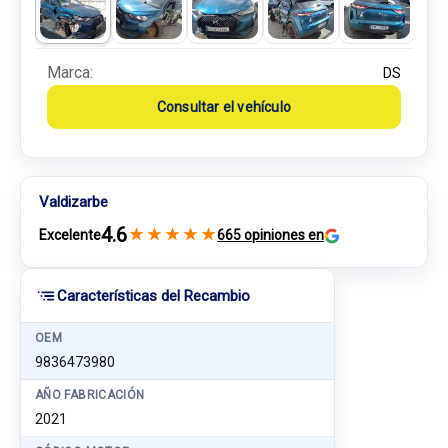
Marca:
DS
Consultar el vehículo
Valdizarbe
4.6
★
★
★
★
★
Excelente
665 opiniones en
Características del Recambio
OEM
9836473980
AÑO FABRICACIÓN
2021