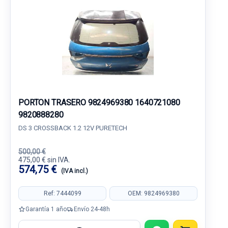
PORTON TRASERO 9824969380 1640721080
9820888280
DS 3 CROSSBACK 1.2 12V PURETECH
500,00 €
475,00 € sin IVA.
574,75 €
(IVA incl.)
Ref: 7444099
OEM: 9824969380
Garantía 1 año
Envío 24-48h