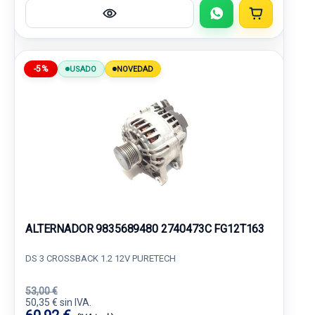
-5%
USADO
NOVEDAD
ALTERNADOR 9835689480 2740473C FG12T163
DS 3 CROSSBACK 1.2 12V PURETECH
53,00 €
50,35 € sin IVA.