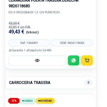
CERRADURA PUERTA TRASERA DERECHA
9826118680
DS 3 CROSSBACK 1.2 12V PURETECH
43,00 €
40,85 € sin IVA.
49,43 €
(IVA incl.)
Ref: 7444491
OEM: 9826118680
Garantía 1 año
Envío 24-48h
CARROCERIA TRASERA
5
-5%
USADO
NOVEDAD