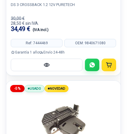
DS 3 CROSSBACK 1.2 12V PURETECH
30,00 €
28,50 € sin IVA.
34,49 €
(IVA incl.)
Ref: 7444469
OEM: 9840671080
Garantía 1 año
Envío 24-48h
-5%
USADO
NOVEDAD