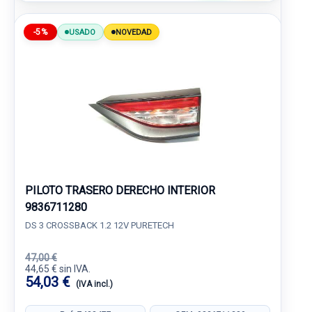
-5%
USADO
NOVEDAD
PILOTO TRASERO DERECHO INTERIOR
9836711280
DS 3 CROSSBACK 1.2 12V PURETECH
47,00 €
44,65 € sin IVA.
54,03 €
(IVA incl.)