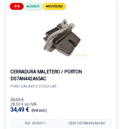
-5%
USADO
NOVEDAD
CERRADURA MALETERO / PORTON
DS7AN442A65AC
FORD GALAXY 2.0 TDCI CAT
30,00 €
28,50 € sin IVA.
34,49 €
(IVA incl.)
Ref: 4536511
OEM: DS7AN442A65AC