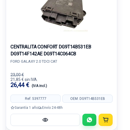
CENTRALITA CONFORT DG9T14B531EB
DG9T14F142AE DG9T14C064CB
FORD GALAXY 2.0 TDCI CAT
23,00 €
21,85 € sin IVA.
26,44 €
(IVA incl.)
Ref: 5397777
OEM: DG9T14B531EB
Garantía 1 año
Envío 24-48h