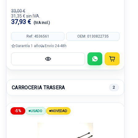
33,00 €
31,35 € sin IVA.
37,93 €
(IVA incl.)
Ref: 4536561
OEM: 0130822735
Garantía 1 año
Envío 24-48h
CARROCERIA TRASERA
2
-5%
USADO
NOVEDAD