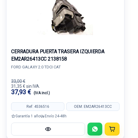
CERRADURA PUERTA TRASERA IZQUIERDA
EM2AR26413CC 2138158
FORD GALAXY 2.0 TDCI CAT
33,00 €
31,35 € sin IVA.
37,93 €
(IVA incl.)
Ref: 4536516
OEM: EM2AR26413CC
Garantía 1 año
Envío 24-48h