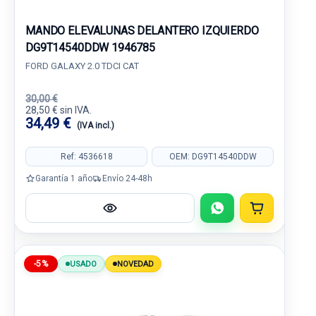
MANDO ELEVALUNAS DELANTERO IZQUIERDO
DG9T14540DDW 1946785
FORD GALAXY 2.0 TDCI CAT
30,00 €
28,50 € sin IVA.
34,49 €
(IVA incl.)
Ref: 4536618
OEM: DG9T14540DDW
Garantía 1 año
Envío 24-48h
-5%
USADO
NOVEDAD