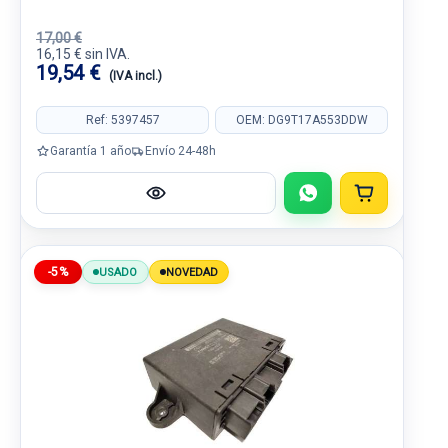
17,00 €
16,15 € sin IVA.
19,54 €
(IVA incl.)
Ref: 5397457
OEM: DG9T17A553DDW
Garantía 1 año
Envío 24-48h
-5%
USADO
NOVEDAD