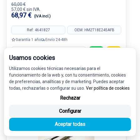
60,00 €
57,00 € sin IVA.
68,97 €
(IVA incl.)
Ref: 4641827
OEM: HM2T18E245AFB
Garantía 1 año
Envío 24-48h
Usamos cookies
Utilizamos cookies técnicas necesarias para el
funcionamiento de la web y, con tu consentimiento, cookies
INTERIOR
de preferencias, analíticas y de marketing. Puedes aceptar
2
todas, rechazarlas o configurar su uso.
Ver política de cookies
Rechazar
-5%
USADO
NOVEDAD
Configurar
Aceptar todas