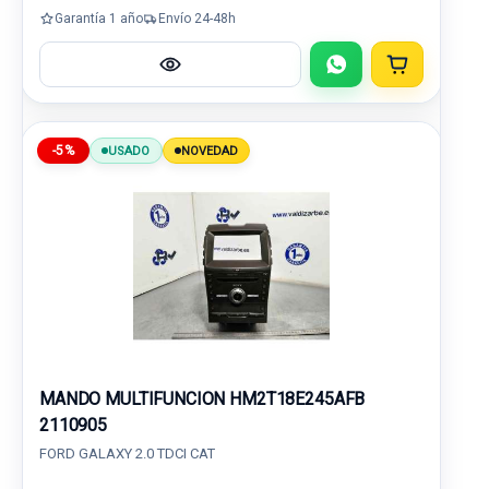
Garantía 1 año
Envío 24-48h
-5%
USADO
NOVEDAD
MANDO MULTIFUNCION HM2T18E245AFB
2110905
FORD GALAXY 2.0 TDCI CAT