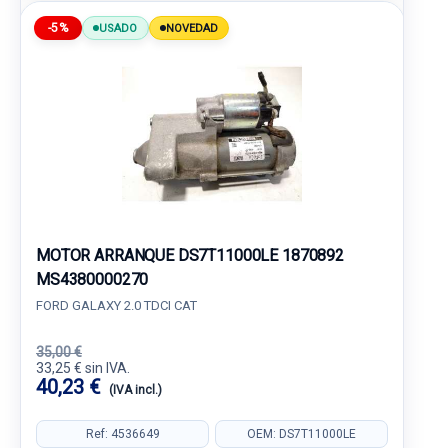
-5%
USADO
NOVEDAD
MOTOR ARRANQUE DS7T11000LE 1870892
MS4380000270
FORD GALAXY 2.0 TDCI CAT
35,00 €
33,25 € sin IVA.
40,23 €
(IVA incl.)
Ref: 4536649
OEM: DS7T11000LE