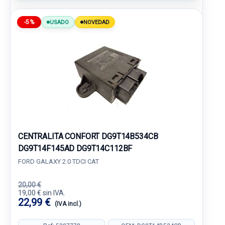
-5%
USADO
NOVEDAD
CENTRALITA CONFORT DG9T14B534CB
DG9T14F145AD DG9T14C112BF
FORD GALAXY 2.0 TDCI CAT
20,00 €
19,00 € sin IVA.
22,99 €
(IVA incl.)