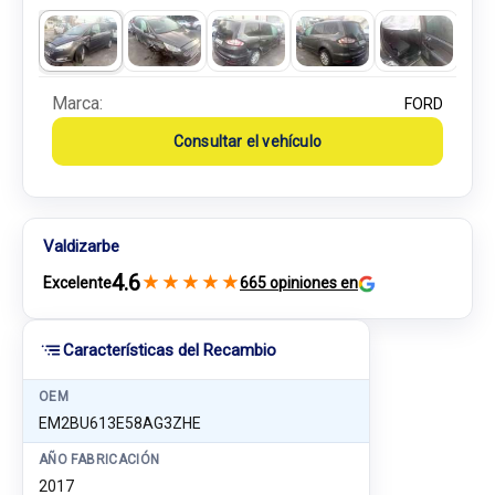
Marca:
FORD
Consultar el vehículo
Valdizarbe
4.6
★
★
★
★
★
Excelente
665 opiniones en
Características del Recambio
OEM
EM2BU613E58AG3ZHE
AÑO FABRICACIÓN
2017