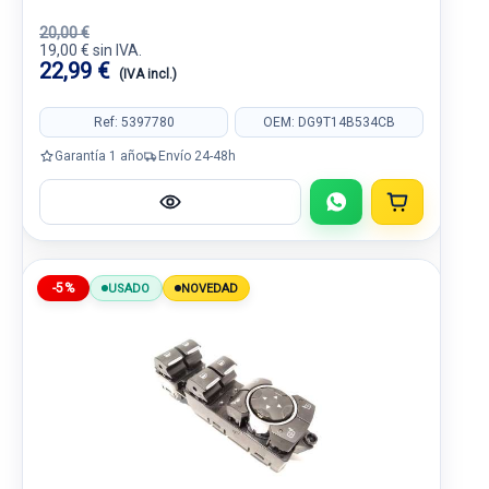
20,00 €
19,00 € sin IVA.
22,99 €
(IVA incl.)
Ref: 5397780
OEM: DG9T14B534CB
Garantía 1 año
Envío 24-48h
-5%
USADO
NOVEDAD