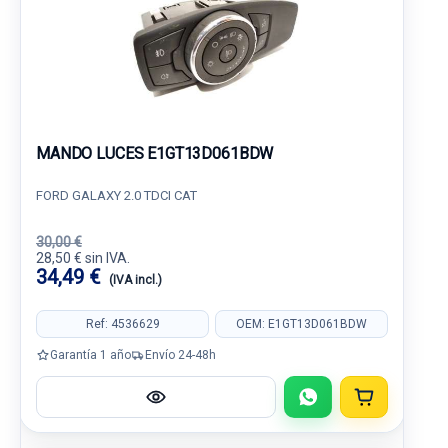
MANDO LUCES E1GT13D061BDW
FORD GALAXY 2.0 TDCI CAT
30,00 €
28,50 € sin IVA.
34,49 €
(IVA incl.)
Ref: 4536629
OEM: E1GT13D061BDW
Garantía 1 año
Envío 24-48h