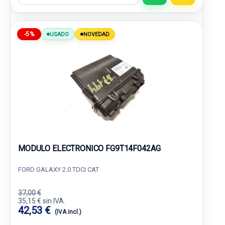
-5%
USADO
NOVEDAD
MODULO ELECTRONICO FG9T14F042AG
FORD GALAXY 2.0 TDCI CAT
37,00 €
35,15 € sin IVA.
42,53 €
(IVA incl.)