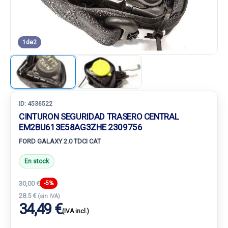
1
de
2
ID:
4536522
CINTURON SEGURIDAD TRASERO CENTRAL
EM2BU613E58AG3ZHE 2309756
FORD GALAXY 2.0 TDCI CAT
En stock
30,00 €
-5%
28.5 €
(sin IVA)
34,49 €
(IVA incl.)