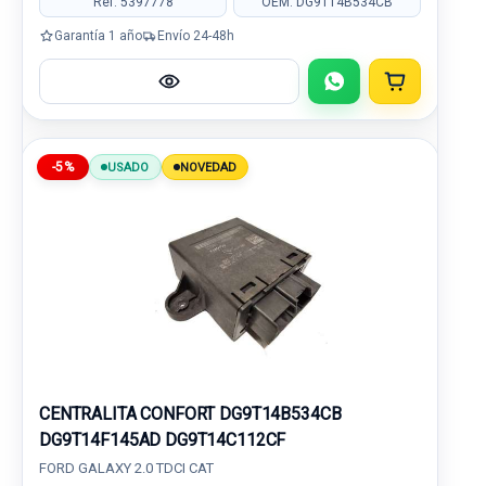
Ref: 5397778
OEM: DG9T14B534CB
Garantía 1 año
Envío 24-48h
-5%
USADO
NOVEDAD
CENTRALITA CONFORT DG9T14B534CB
DG9T14F145AD DG9T14C112CF
FORD GALAXY 2.0 TDCI CAT