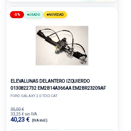
-5%
USADO
NOVEDAD
ELEVALUNAS DELANTERO IZQUIERDO
0130822732 EM2B14A366AA EM2BR23209AF
FORD GALAXY 2.0 TDCI CAT
35,00 €
33,25 € sin IVA.
40,23 €
(IVA incl.)