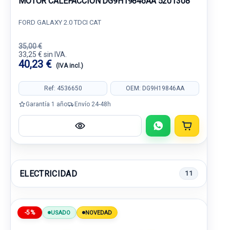
MOTOR CALEFACCION DG9H19846AA 5201308
FORD GALAXY 2.0 TDCI CAT
35,00 €
33,25 € sin IVA.
40,23 €
(IVA incl.)
Ref: 4536650
OEM: DG9H19846AA
Garantía 1 año
Envío 24-48h
ELECTRICIDAD
11
-5%
USADO
NOVEDAD