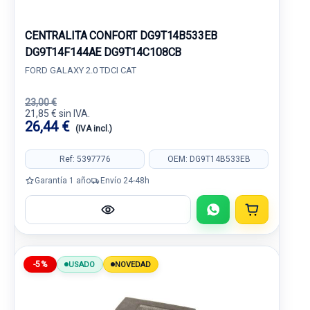
CENTRALITA CONFORT DG9T14B533EB
DG9T14F144AE DG9T14C108CB
FORD GALAXY 2.0 TDCI CAT
23,00 €
21,85 € sin IVA.
26,44 €
(IVA incl.)
Ref: 5397776
OEM: DG9T14B533EB
Garantía 1 año
Envío 24-48h
-5%
USADO
NOVEDAD