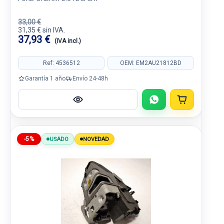
33,00 €
31,35 € sin IVA.
37,93 €
(IVA incl.)
Ref: 4536512
OEM: EM2AU21812BD
Garantía 1 año
Envío 24-48h
-5%
USADO
NOVEDAD