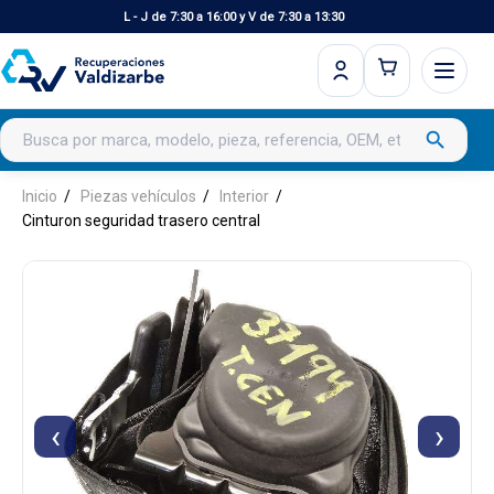
L - J de 7:30 a 16:00 y V de 7:30 a 13:30
Buscar productos
search
Inicio
Piezas vehículos
Interior
Cinturon seguridad trasero central
‹
›