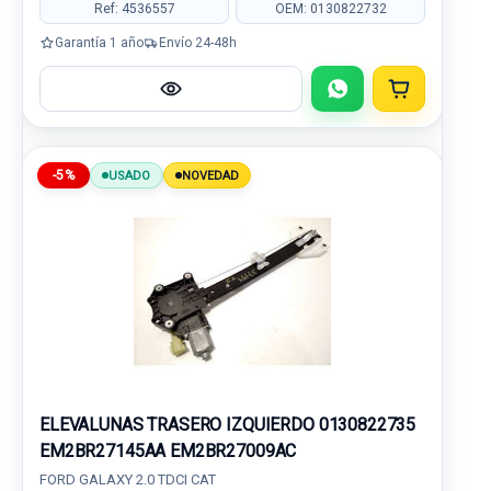
Ref: 4536557
OEM: 0130822732
Garantía 1 año
Envío 24-48h
-5%
USADO
NOVEDAD
ELEVALUNAS TRASERO IZQUIERDO 0130822735
EM2BR27145AA EM2BR27009AC
FORD GALAXY 2.0 TDCI CAT