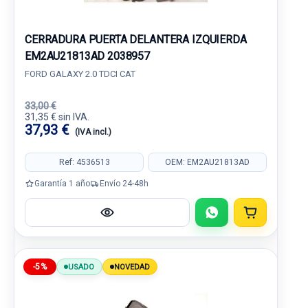
CERRADURA PUERTA DELANTERA IZQUIERDA
EM2AU21813AD 2038957
FORD GALAXY 2.0 TDCI CAT
33,00 €
31,35 € sin IVA.
37,93 €
(IVA incl.)
Ref: 4536513
OEM: EM2AU21813AD
Garantía 1 año
Envío 24-48h
-5%
USADO
NOVEDAD