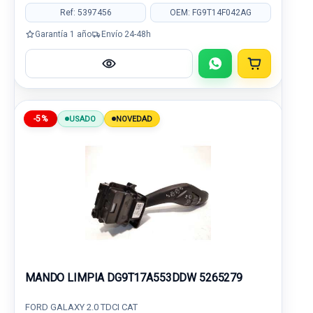
Ref: 5397456
OEM: FG9T14F042AG
Garantía 1 año
Envío 24-48h
-5%
USADO
NOVEDAD
MANDO LIMPIA DG9T17A553DDW 5265279
FORD GALAXY 2.0 TDCI CAT