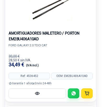
AMORTIGUADORES MALETERO / PORTON
EM2BU406A10AD
FORD GALAXY 2.0 TDCI CAT
30,00 €
28,50 € sin IVA.
34,49 €
(IVA incl.)
Ref: 4536452
OEM: EM2BU406A10AD
Garantía 1 año
Envío 24-48h