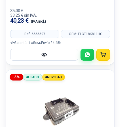
35,00 €
33,25 € sin IVA.
40,23 €
(IVA incl.)
Ref: 6555597
OEM: F1CT18K811HC
Garantía 1 año
Envío 24-48h
-5%
USADO
NOVEDAD