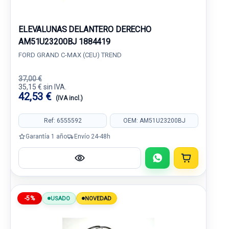
ELEVALUNAS DELANTERO DERECHO
AM51U23200BJ 1884419
FORD GRAND C-MAX (CEU) TREND
37,00 €
35,15 € sin IVA.
42,53 €
(IVA incl.)
Ref: 6555592
OEM: AM51U23200BJ
Garantía 1 año
Envío 24-48h
-5%
USADO
NOVEDAD