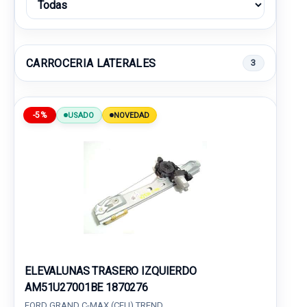
CARROCERIA LATERALES
3
-5%
USADO
NOVEDAD
ELEVALUNAS TRASERO IZQUIERDO
AM51U27001BE 1870276
FORD GRAND C-MAX (CEU) TREND