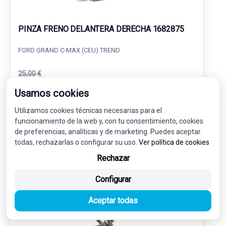
PINZA FRENO DELANTERA DERECHA 1682875
FORD GRAND C-MAX (CEU) TREND
25,00 €
23,75 € sin IVA.
28,74 €
Usamos cookies
(IVA incl.)
Utilizamos cookies técnicas necesarias para el
Ref: 6541551
OEM: 1682875
funcionamiento de la web y, con tu consentimiento, cookies
Garantía 1 año
Envío 24-48h
de preferencias, analíticas y de marketing. Puedes aceptar
todas, rechazarlas o configurar su uso.
Ver política de cookies
Rechazar
Configurar
-5%
USADO
NOVEDAD
Aceptar todas