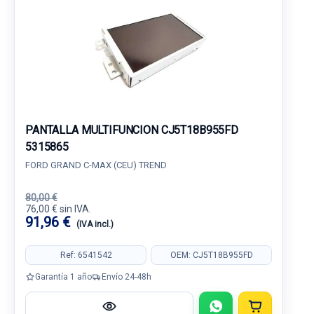
PANTALLA MULTIFUNCION CJ5T18B955FD
5315865
FORD GRAND C-MAX (CEU) TREND
80,00 €
76,00 € sin IVA.
91,96 €
(IVA incl.)
Ref: 6541542
OEM: CJ5T18B955FD
Garantía 1 año
Envío 24-48h