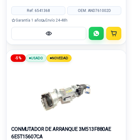
Ref: 6541368
OEM: AND761002D
Garantía 1 año
Envío 24-48h
-5%
USADO
NOVEDAD
CONMUTADOR DE ARRANQUE 3M513F880AE
6E5T15607CA