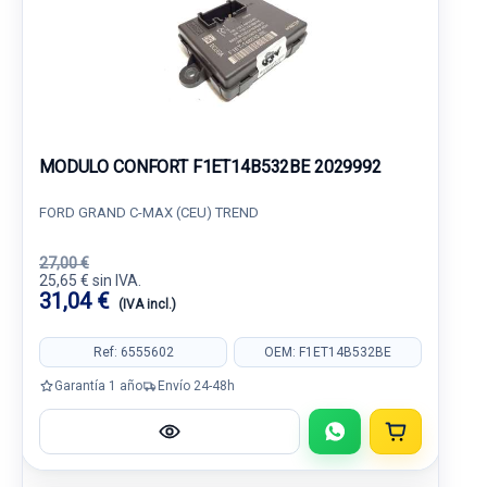
MODULO CONFORT F1ET14B532BE 2029992
FORD GRAND C-MAX (CEU) TREND
27,00 €
25,65 € sin IVA.
31,04 €
(IVA incl.)
Ref: 6555602
OEM: F1ET14B532BE
Garantía 1 año
Envío 24-48h