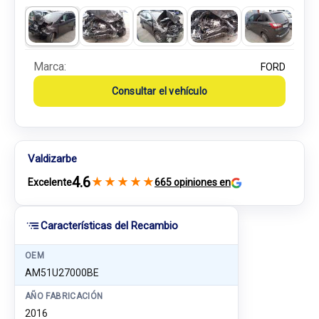
Marca:
FORD
Consultar el vehículo
Valdizarbe
4.6
★
★
★
★
★
Excelente
665 opiniones en
Características del Recambio
OEM
AM51U27000BE
AÑO FABRICACIÓN
2016