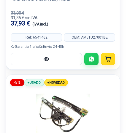
33,00 €
31,35 € sin IVA.
37,93 €
(IVA incl.)
Ref: 6541462
OEM: AM51U27001BE
Garantía 1 año
Envío 24-48h
-5%
USADO
NOVEDAD