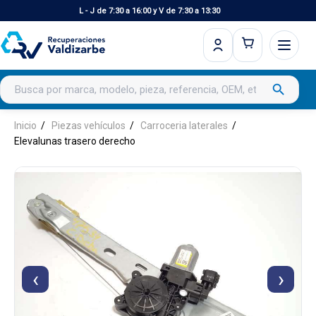
L - J de 7:30 a 16:00 y V de 7:30 a 13:30
Buscar productos
search
Inicio
Piezas vehículos
Carroceria laterales
Elevalunas trasero derecho
‹
›