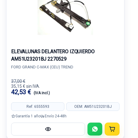
ELEVALUNAS DELANTERO IZQUIERDO
AM51U23201BJ 2270529
FORD GRAND C-MAX (CEU) TREND
37,00 €
35,15 € sin IVA.
42,53 €
(IVA incl.)
Ref: 6555593
OEM: AM51U23201BJ
Garantía 1 año
Envío 24-48h