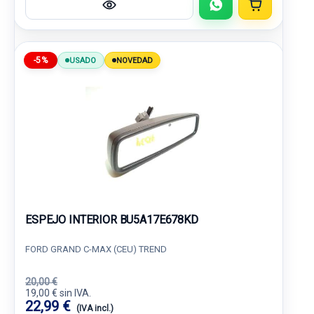
-5%
USADO
NOVEDAD
ESPEJO INTERIOR BU5A17E678KD
FORD GRAND C-MAX (CEU) TREND
20,00 €
19,00 € sin IVA.
22,99 €
(IVA incl.)