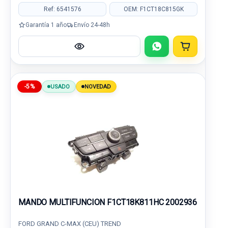
Ref: 6541576
OEM: F1CT18C815GK
Garantía 1 año
Envío 24-48h
-5%
USADO
NOVEDAD
MANDO MULTIFUNCION F1CT18K811HC 2002936
FORD GRAND C-MAX (CEU) TREND