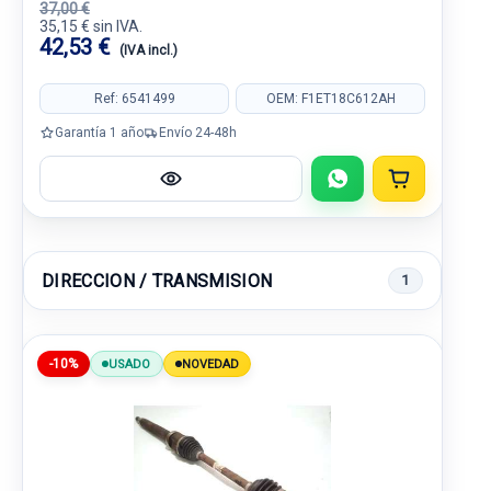
37,00 €
35,15 € sin IVA.
42,53 €
(IVA incl.)
Ref: 6541499
OEM: F1ET18C612AH
Garantía 1 año
Envío 24-48h
DIRECCION / TRANSMISION
1
-10%
USADO
NOVEDAD