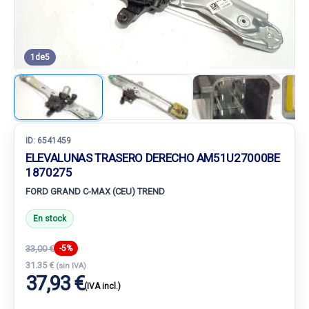
1
de
5
ID:
6541459
ELEVALUNAS TRASERO DERECHO AM51U27000BE
1870275
FORD GRAND C-MAX (CEU) TREND
En stock
33,00 €
-5%
31.35 €
(sin IVA)
37,93 €
(IVA incl.)