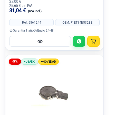
27,00 €
25,65 € sin IVA.
31,04 €
(IVA incl.)
Ref: 6561244
OEM: F1ET14B532BE
Garantía 1 año
Envío 24-48h
-5%
USADO
NOVEDAD