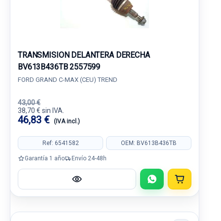
TRANSMISION DELANTERA DERECHA
BV613B436TB 2557599
FORD GRAND C-MAX (CEU) TREND
43,00 €
38,70 € sin IVA.
46,83 €
(IVA incl.)
Ref: 6541582
OEM: BV613B436TB
Garantía 1 año
Envío 24-48h