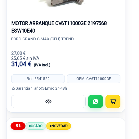
MOTOR ARRANQUE CV6T11000GE 2197568
ESW10E40
FORD GRAND C-MAX (CEU) TREND
27,00 €
25,65 € sin IVA.
31,04 €
(IVA incl.)
Ref: 6541529
OEM: CV6T11000GE
Garantía 1 año
Envío 24-48h
-5%
USADO
NOVEDAD