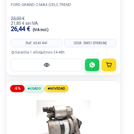
FORD GRAND C-MAX (CEU) TREND
23,00 €
21,85 € sin IVA.
26,44 €
(IVA incl.)
Ref: 6541441
OEM: 3M513F880AE
Garantía 1 año
Envío 24-48h
-5%
USADO
NOVEDAD