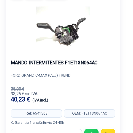
MANDO INTERMITENTES F1ET13N064AC
FORD GRAND C-MAX (CEU) TREND
35,00 €
33,25 € sin IVA.
40,23 €
(IVA incl.)
Ref: 6541503
OEM: F1ET13N064AC
Garantía 1 año
Envío 24-48h