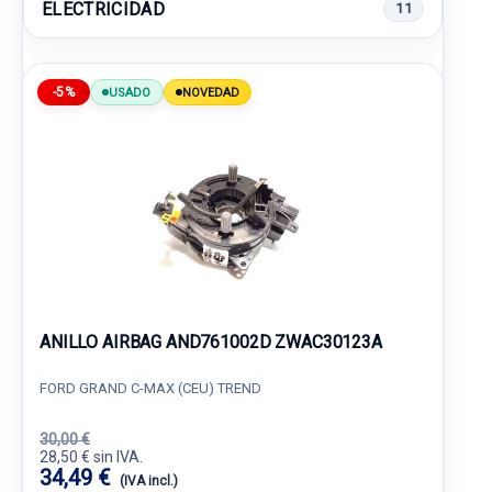
ELECTRICIDAD
11
-5%
USADO
NOVEDAD
ANILLO AIRBAG AND761002D ZWAC30123A
FORD GRAND C-MAX (CEU) TREND
30,00 €
28,50 € sin IVA.
34,49 €
(IVA incl.)