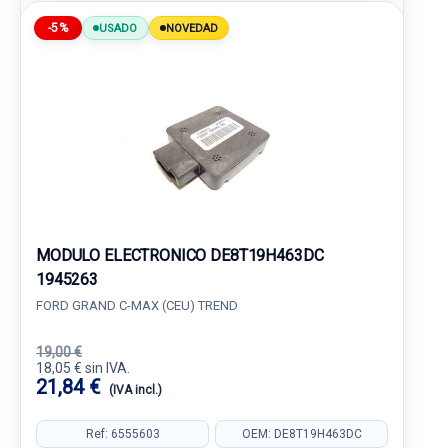
-5%
USADO
NOVEDAD
MODULO ELECTRONICO DE8T19H463DC
1945263
FORD GRAND C-MAX (CEU) TREND
19,00 €
18,05 € sin IVA.
21,84 €
(IVA incl.)
Ref: 6555603
OEM: DE8T19H463DC