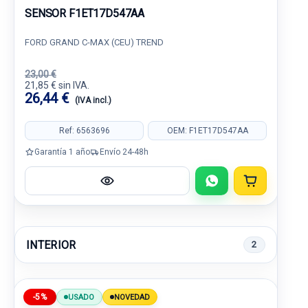
SENSOR F1ET17D547AA
FORD GRAND C-MAX (CEU) TREND
23,00 €
21,85 € sin IVA.
26,44 €
(IVA incl.)
Ref: 6563696
OEM: F1ET17D547AA
Garantía 1 año
Envío 24-48h
INTERIOR
2
-5%
USADO
NOVEDAD