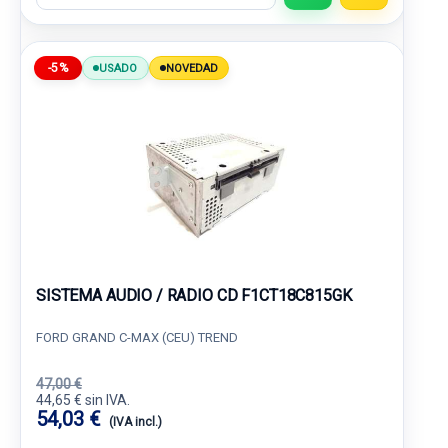
-5%
USADO
NOVEDAD
SISTEMA AUDIO / RADIO CD F1CT18C815GK
FORD GRAND C-MAX (CEU) TREND
47,00 €
44,65 € sin IVA.
54,03 €
(IVA incl.)