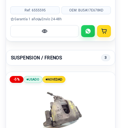
Ref: 6555595
OEM: BU5A17E678KD
Garantía 1 año
Envío 24-48h
SUSPENSION / FRENOS
3
-5%
USADO
NOVEDAD