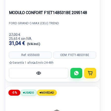
MODULO CONFORT F1ET14B531BE 2095148
FORD GRAND C-MAX (CEU) TREND
27,00 €
25,65 € sin IVA.
31,04 €
(IVA incl.)
Ref: 6555600
OEM: F1ET14B531BE
Garantía 1 año
Envío 24-48h
-5%
USADO
NOVEDAD