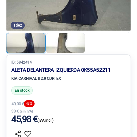
1
de
2
ID:
5842414
ALETA DELANTERA IZQUIERDA 0K55A52211
KIA CARNIVAL II 2.9 CDRI EX
En stock
40,00 €
-5%
38 €
(sin IVA)
45,98 €
(IVA incl.)