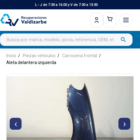
L - J de 7:30 a 16:00 y V de 7:30 a 13:30
Buscar productos
search
Inicio
Piezas vehículos
Carroceria frontal
Aleta delantera izquierda
‹
›