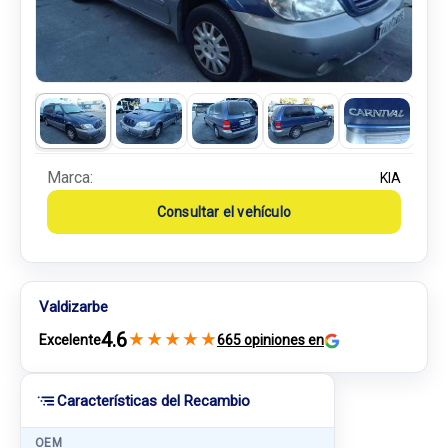
Marca:
KIA
Consultar el vehículo
Valdizarbe
4.6
★
★
★
★
★
Excelente
665 opiniones en
Características del Recambio
OEM