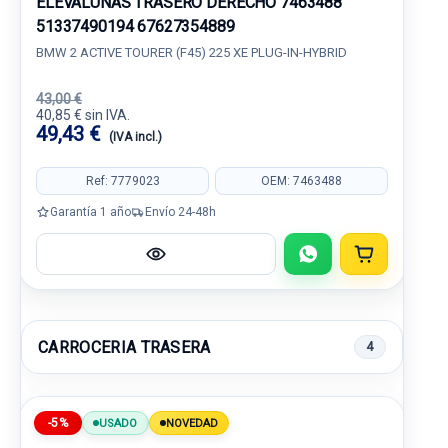
ELEVALUNAS TRASERO DERECHO 7463488
51337490194 67627354889
BMW 2 ACTIVE TOURER (F45) 225 XE PLUG-IN-HYBRID
43,00 €
40,85 € sin IVA.
49,43 €
(IVA incl.)
Ref: 7779023
OEM: 7463488
Garantía 1 año
Envío 24-48h
CARROCERIA TRASERA
4
-5%
USADO
NOVEDAD