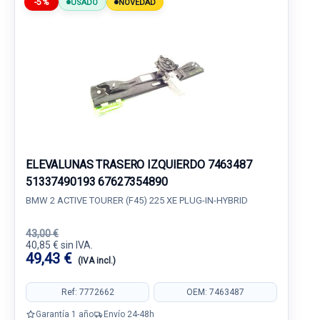
-5%
USADO
NOVEDAD
ELEVALUNAS TRASERO IZQUIERDO 7463487
51337490193 67627354890
BMW 2 ACTIVE TOURER (F45) 225 XE PLUG-IN-HYBRID
43,00 €
40,85 € sin IVA.
49,43 €
(IVA incl.)
Ref: 7772662
OEM: 7463487
Garantía 1 año
Envío 24-48h