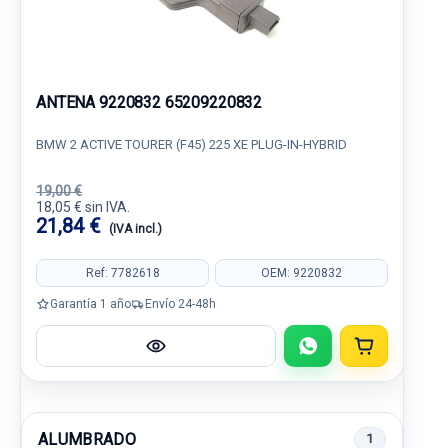
ANTENA 9220832 65209220832
BMW 2 ACTIVE TOURER (F45) 225 XE PLUG-IN-HYBRID
19,00 €
18,05 € sin IVA.
21,84 €
(IVA incl.)
Ref: 7782618
OEM: 9220832
Garantía 1 año
Envío 24-48h
ALUMBRADO
1