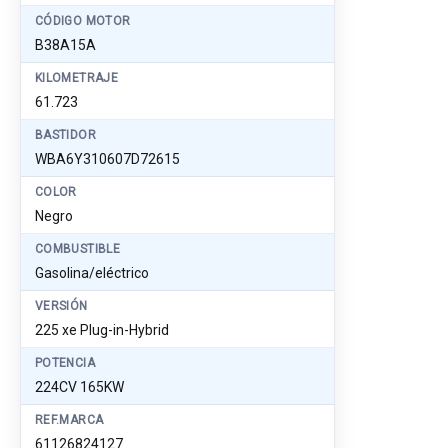
CÓDIGO MOTOR
B38A15A
KILOMETRAJE
61.723
BASTIDOR
WBA6Y310607D72615
COLOR
Negro
COMBUSTIBLE
Gasolina/eléctrico
VERSIÓN
225 xe Plug-in-Hybrid
POTENCIA
224CV 165KW
REF.MARCA
61126824127