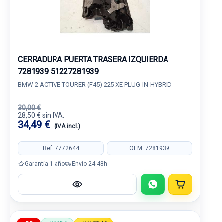
CERRADURA PUERTA TRASERA IZQUIERDA
7281939 51227281939
BMW 2 ACTIVE TOURER (F45) 225 XE PLUG-IN-HYBRID
30,00 €
28,50 € sin IVA.
34,49 €
(IVA incl.)
Ref: 7772644
OEM: 7281939
Garantía 1 año
Envío 24-48h