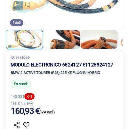
1
de
5
ID:
7779570
MODULO ELECTRONICO 6824127 61126824127
BMW 2 ACTIVE TOURER (F45) 225 XE PLUG-IN-HYBRID
En stock
140,00 €
-5%
133 €
(sin IVA)
160,93 €
(IVA incl.)