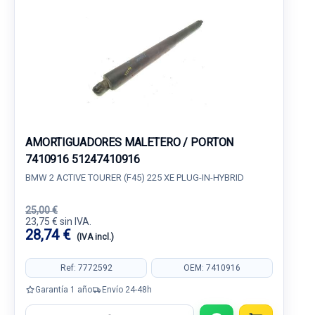
AMORTIGUADORES MALETERO / PORTON
7410916 51247410916
BMW 2 ACTIVE TOURER (F45) 225 XE PLUG-IN-HYBRID
25,00 €
23,75 € sin IVA.
28,74 €
(IVA incl.)
Ref: 7772592
OEM: 7410916
Garantía 1 año
Envío 24-48h