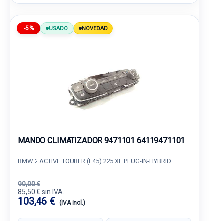
-5%
USADO
NOVEDAD
MANDO CLIMATIZADOR 9471101 64119471101
BMW 2 ACTIVE TOURER (F45) 225 XE PLUG-IN-HYBRID
90,00 €
85,50 € sin IVA.
103,46 €
(IVA incl.)