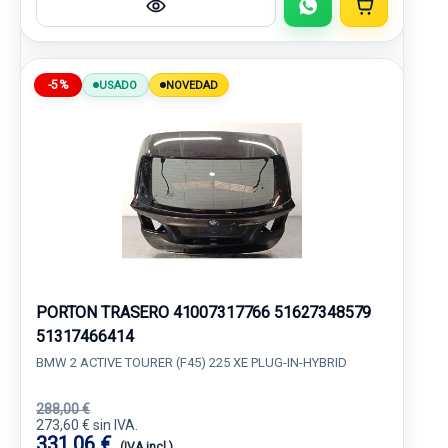
-5%
USADO
NOVEDAD
PORTON TRASERO 41007317766 51627348579
51317466414
BMW 2 ACTIVE TOURER (F45) 225 XE PLUG-IN-HYBRID
288,00 €
273,60 € sin IVA.
331,06 €
(IVA incl.)