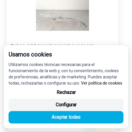
TUBOS AIRE ACONDICIONADO 6993435
Usamos cookies
64536993435
BMW 2 ACTIVE TOURER (F45) 225 XE PLUG-IN-HYBRID
Utilizamos cookies técnicas necesarias para el
funcionamiento de la web y, con tu consentimiento, cookies
60,00 €
de preferencias, analíticas y de marketing. Puedes aceptar
57,00 € sin IVA.
todas, rechazarlas o configurar su uso.
Ver política de cookies
68,97 €
(IVA incl.)
Rechazar
Ref: 7778838
OEM: 6993435
Configurar
Garantía 1 año
Envío 24-48h
Aceptar todas