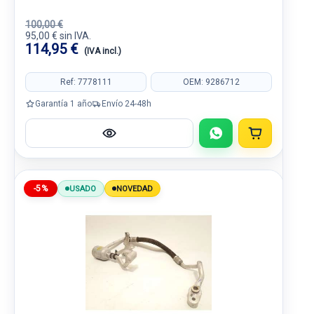
100,00 €
95,00 € sin IVA.
114,95 €
(IVA incl.)
Ref: 7778111
OEM: 9286712
Garantía 1 año
Envío 24-48h
-5%
USADO
NOVEDAD