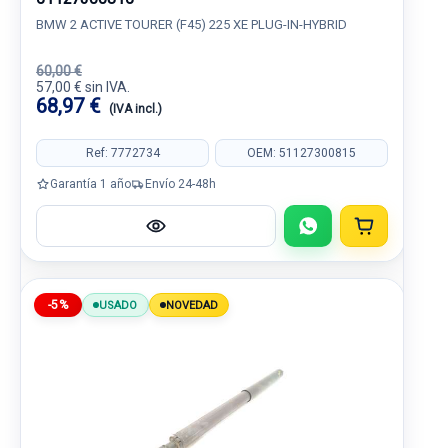
BMW 2 ACTIVE TOURER (F45) 225 XE PLUG-IN-HYBRID
60,00 €
57,00 € sin IVA.
68,97 €
(IVA incl.)
Ref: 7772734
OEM: 51127300815
Garantía 1 año
Envío 24-48h
-5%
USADO
NOVEDAD