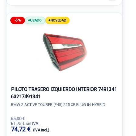
-5%
USADO
NOVEDAD
PILOTO TRASERO IZQUIERDO INTERIOR 7491341
63217491341
BMW 2 ACTIVE TOURER (F45) 225 XE PLUG-IN-HYBRID
65,00 €
61,75 € sin IVA.
74,72 €
(IVA incl.)