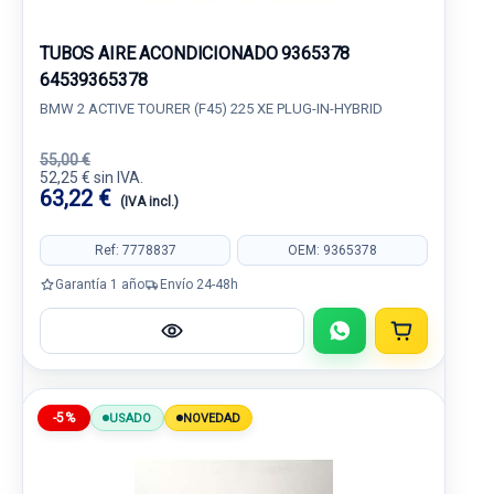
TUBOS AIRE ACONDICIONADO 9365378
64539365378
BMW 2 ACTIVE TOURER (F45) 225 XE PLUG-IN-HYBRID
55,00 €
52,25 € sin IVA.
63,22 €
(IVA incl.)
Ref: 7778837
OEM: 9365378
Garantía 1 año
Envío 24-48h
-5%
USADO
NOVEDAD