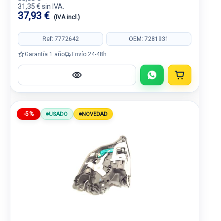
31,35 € sin IVA.
37,93 €
(IVA incl.)
Ref: 7772642
OEM: 7281931
Garantía 1 año
Envío 24-48h
-5%
USADO
NOVEDAD