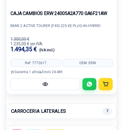
CAJA CAMBIOS ERW 24005A2A770 GA6F21AW
BMW 2 ACTIVE TOURER (F45) 225 XE PLUG-IN-HYBRID
1.300,00 €
1.235,00 € sin IVA.
1.494,35 €
(IVA incl.)
Ref: 7772617
OEM: ERW
Garantía 1 año
Envío 24-48h
CARROCERIA LATERALES
7