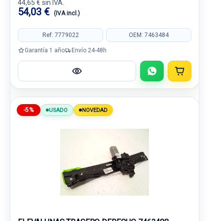
44,65 € sin IVA.
54,03 €
(IVA incl.)
Ref: 7779022
OEM: 7463484
Garantía 1 año
Envío 24-48h
-5%
USADO
NOVEDAD