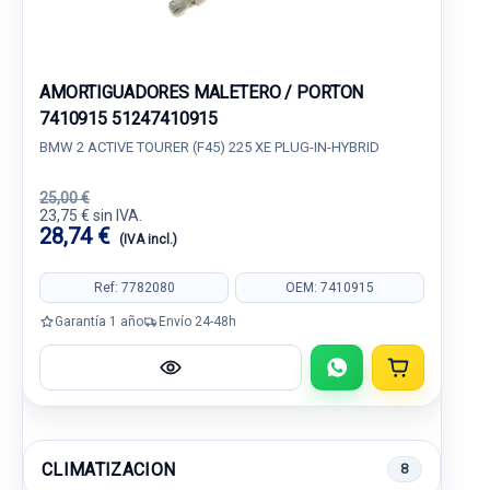
AMORTIGUADORES MALETERO / PORTON
7410915 51247410915
BMW 2 ACTIVE TOURER (F45) 225 XE PLUG-IN-HYBRID
25,00 €
23,75 € sin IVA.
28,74 €
(IVA incl.)
Ref: 7782080
OEM: 7410915
Garantía 1 año
Envío 24-48h
CLIMATIZACION
8