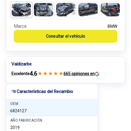
Marca:
BMW
Consultar el vehículo
Valdizarbe
4.6
★
★
★
★
★
Excelente
665 opiniones en
Características del Recambio
OEM
6824127
AÑO FABRICACIÓN
2019