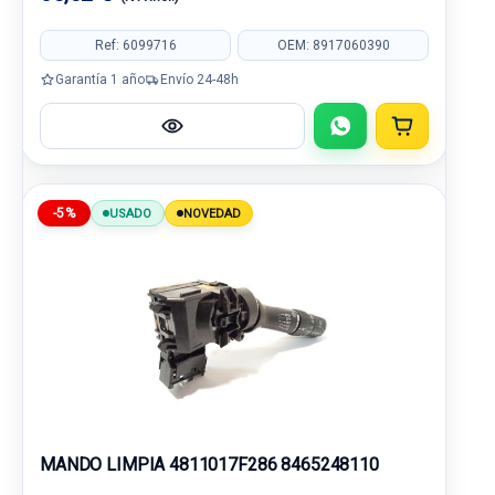
Ref: 6099716
OEM: 8917060390
Garantía 1 año
Envío 24-48h
-5%
USADO
NOVEDAD
MANDO LIMPIA 4811017F286 8465248110