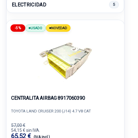
ELECTRICIDAD
5
-5%
USADO
NOVEDAD
CENTRALITA AIRBAG 8917060390
TOYOTA LAND CRUISER 200 (J14) 4.7 V8 CAT
57,00 €
54,15 € sin IVA.
65,52 €
(IVA incl.)