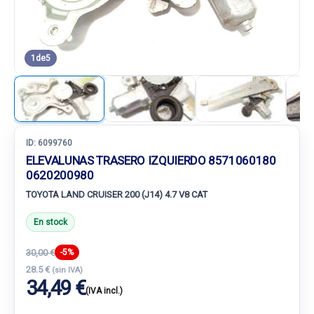
1
de
5
ID:
6099760
ELEVALUNAS TRASERO IZQUIERDO 8571060180
0620200980
TOYOTA LAND CRUISER 200 (J14) 4.7 V8 CAT
En stock
30,00 €
-5%
28.5 €
(sin IVA)
34,49 €
(IVA incl.)