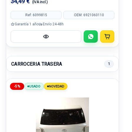
34,49 €
(IVA incl.)
Ref: 6099815
OEM: 6921060110
Garantía 1 año
Envío 24-48h
CARROCERIA TRASERA
1
-5%
USADO
NOVEDAD