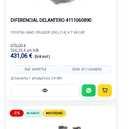
DIFERENCIAL DELANTERO 4111060B90
TOYOTA LAND CRUISER 200 (J14) 4.7 V8 CAT
375,00 €
356,25 € sin IVA.
431,06 €
(IVA incl.)
Ref: 6099754
OEM: 4111060B90
Garantía 1 año
Envío 24-48h
-5%
USADO
NOVEDAD