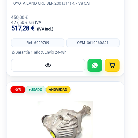
TOYOTA LAND CRUISER 200 (J14) 4.7 V8 CAT
450,00 €
427,50 € sin IVA.
517,28 €
(IVA incl.)
Ref: 6099709
OEM: 3610060A91
Garantía 1 año
Envío 24-48h
-5%
USADO
NOVEDAD