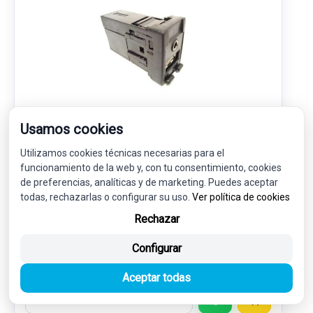
Usamos cookies
MODULO ELECTRONICO 86190F4010
Utilizamos cookies técnicas necesarias para el
TOYOTA LAND CRUISER 200 (J14) 4.7 V8 CAT
funcionamiento de la web y, con tu consentimiento, cookies
de preferencias, analíticas y de marketing. Puedes aceptar
25,00 €
todas, rechazarlas o configurar su uso.
Ver política de cookies
23,75 € sin IVA.
28,74 €
(IVA incl.)
Rechazar
Configurar
Ref: 6104893
OEM: 86190F4010
Garantía 1 año
Envío 24-48h
Aceptar todas