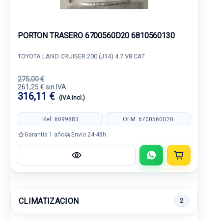
PORTON TRASERO 6700560D20 6810560130
TOYOTA LAND CRUISER 200 (J14) 4.7 V8 CAT
275,00 €
261,25 € sin IVA.
316,11 €
(IVA incl.)
Ref: 6099883
OEM: 6700560D20
Garantía 1 año
Envío 24-48h
CLIMATIZACION
2