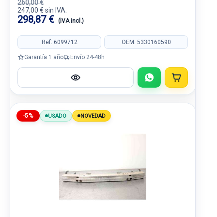
260,00 €
247,00 € sin IVA.
298,87 €
(IVA incl.)
Ref: 6099712
OEM: 5330160590
Garantía 1 año
Envío 24-48h
-5%
USADO
NOVEDAD