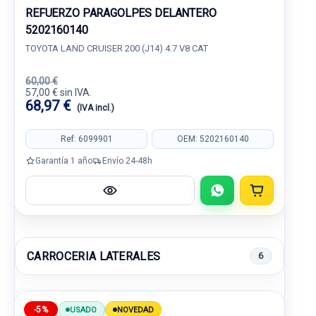
REFUERZO PARAGOLPES DELANTERO
5202160140
TOYOTA LAND CRUISER 200 (J14) 4.7 V8 CAT
60,00 €
57,00 € sin IVA.
68,97 €
(IVA incl.)
Ref: 6099901
OEM: 5202160140
Garantía 1 año
Envío 24-48h
CARROCERIA LATERALES
6
-5%
USADO
NOVEDAD