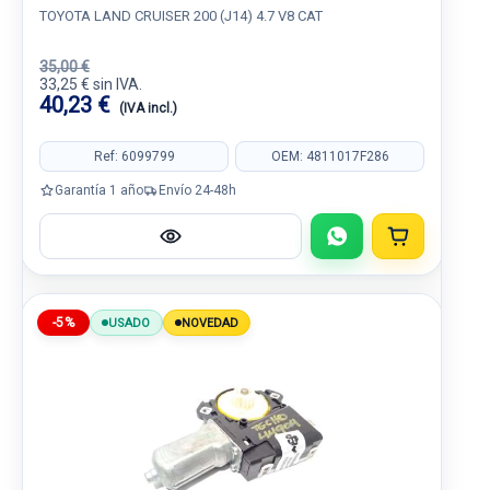
TOYOTA LAND CRUISER 200 (J14) 4.7 V8 CAT
35,00 €
33,25 € sin IVA.
40,23 €
(IVA incl.)
Ref: 6099799
OEM: 4811017F286
Garantía 1 año
Envío 24-48h
-5%
USADO
NOVEDAD