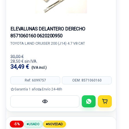
ELEVALUNAS DELANTERO DERECHO
8571060160 0620200950
TOYOTA LAND CRUISER 200 (J14) 4.7 V8 CAT
30,00 €
28,50 € sin IVA.
34,49 €
(IVA incl.)
Ref: 6099757
OEM: 8571060160
Garantía 1 año
Envío 24-48h
-5%
USADO
NOVEDAD