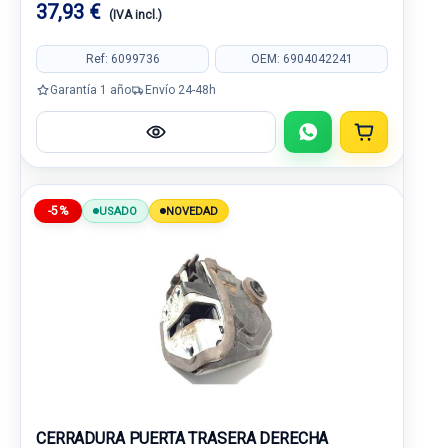
37,93 €
(IVA incl.)
Ref: 6099736
OEM: 6904042241
Garantía 1 año
Envío 24-48h
-5%
USADO
NOVEDAD
CERRADURA PUERTA TRASERA DERECHA