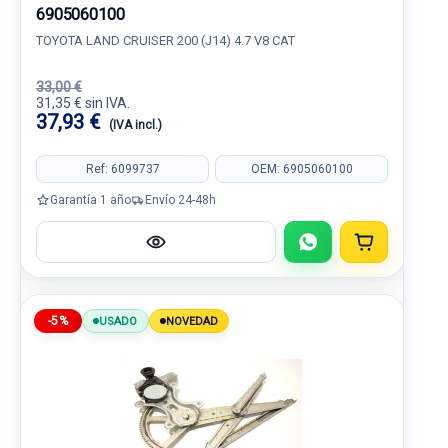
6905060100
TOYOTA LAND CRUISER 200 (J14) 4.7 V8 CAT
33,00 €
31,35 € sin IVA.
37,93 €
(IVA incl.)
Ref: 6099737
OEM: 6905060100
Garantía 1 año
Envío 24-48h
-5%
USADO
NOVEDAD