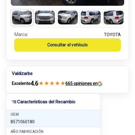
Marca:
TOYOTA
Consultar el vehículo
Valdizarbe
4.6
★
★
★
★
★
Excelente
665 opiniones en
Características del Recambio
OEM
8571060180
AÑO FABRICACIÓN