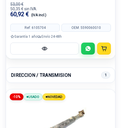
53,00 €
50,35 € sin IVA.
60,92 €
(IVA incl.)
Ref: 6105704
OEM: 5590060G10
Garantía 1 año
Envío 24-48h
DIRECCION / TRANSMISION
1
-10%
USADO
NOVEDAD