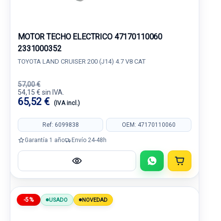
MOTOR TECHO ELECTRICO 47170110060
2331000352
TOYOTA LAND CRUISER 200 (J14) 4.7 V8 CAT
57,00 €
54,15 € sin IVA.
65,52 €
(IVA incl.)
Ref: 6099838
OEM: 47170110060
Garantía 1 año
Envío 24-48h
-5%
USADO
NOVEDAD