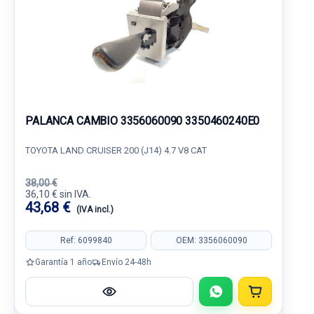
PALANCA CAMBIO 3356060090 3350460240E0
TOYOTA LAND CRUISER 200 (J14) 4.7 V8 CAT
38,00 €
36,10 € sin IVA.
43,68 €
(IVA incl.)
Ref: 6099840
OEM: 3356060090
Garantía 1 año
Envío 24-48h