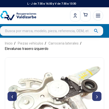
L - J de 7:30 a 16:00 y V de 7:30 a 13:30
Buscar productos
search
Inicio
Piezas vehículos
Carroceria laterales
Elevalunas trasero izquierdo
‹
›