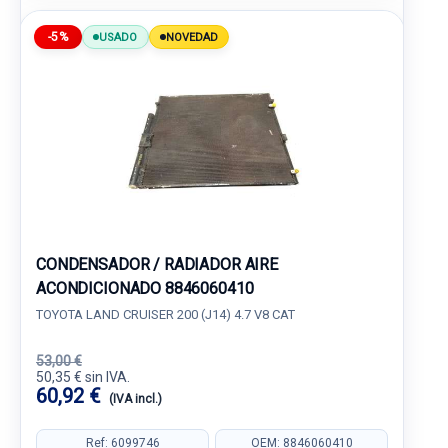
-5%
USADO
NOVEDAD
CONDENSADOR / RADIADOR AIRE
ACONDICIONADO 8846060410
TOYOTA LAND CRUISER 200 (J14) 4.7 V8 CAT
53,00 €
50,35 € sin IVA.
60,92 €
(IVA incl.)
Ref: 6099746
OEM: 8846060410