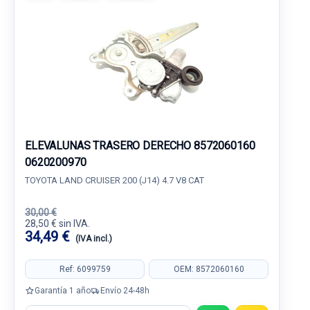
ELEVALUNAS TRASERO DERECHO 8572060160
0620200970
TOYOTA LAND CRUISER 200 (J14) 4.7 V8 CAT
30,00 €
28,50 € sin IVA.
34,49 €
(IVA incl.)
Ref: 6099759
OEM: 8572060160
Garantía 1 año
Envío 24-48h