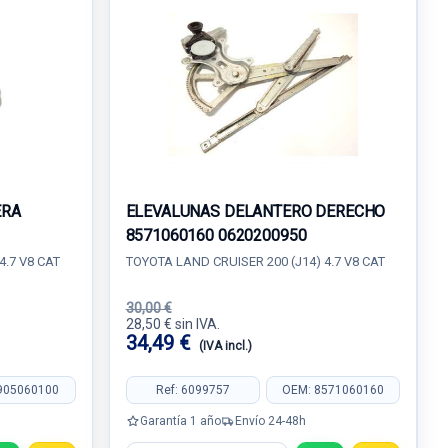
ERA
ELEVALUNAS DELANTERO DERECHO
8571060160 0620200950
4.7 V8 CAT
TOYOTA LAND CRUISER 200 (J14) 4.7 V8 CAT
30,00 €
28,50 € sin IVA.
34,49 €
(IVA incl.)
905060100
Ref: 6099757
OEM: 8571060160
Garantía 1 año
Envío 24-48h