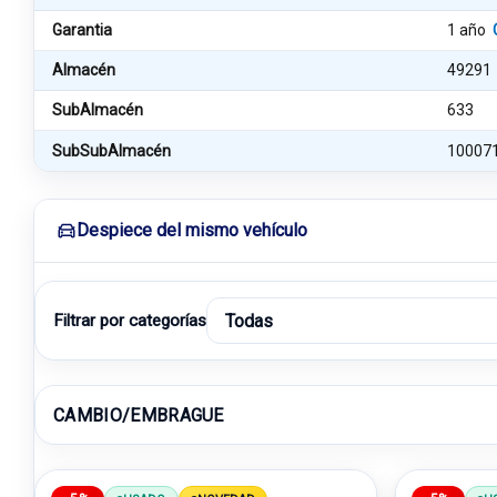
Garantia
1 año
Almacén
49291
SubAlmacén
633
SubSubAlmacén
10007
Despiece del mismo vehículo
Filtrar por categorías
CAMBIO/EMBRAGUE