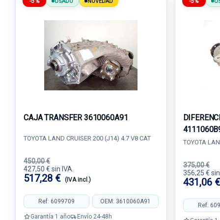
-5%
-5%
USADO
NOVEDAD
U
CAJA TRANSFER 3610060A91
DIFERENC
4111060B
TOYOTA LAND CRUISER 200 (J14) 4.7 V8 CAT
TOYOTA LAND
450,00 €
375,00 €
427,50 € sin IVA.
356,25 € sin
517,28 €
(IVA incl.)
431,06 
Ref: 6099709
OEM: 3610060A91
Ref: 60
Garantía 1 año
Envío 24-48h