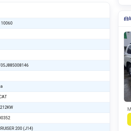
110060
05J885008146
na
 CAT
 212KW
M
00352
RUISER 200 (J14)