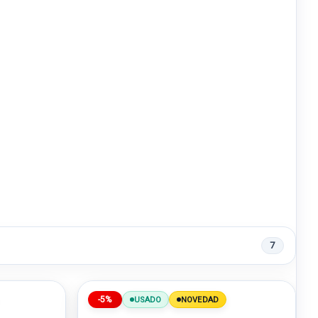
7
-5%
USADO
NOVEDAD