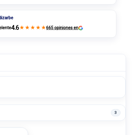
dizarbe
4.6
★
★
★
★
★
elente
665 opiniones en
3