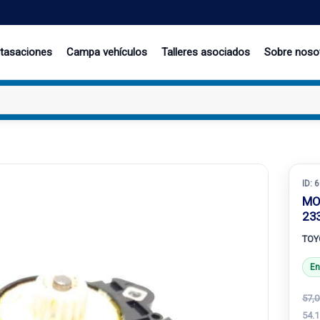
 tasaciones
Campa vehículos
Talleres asociados
Sobre noso
ID:
6
MO
23
TOY
En
57,0
54.