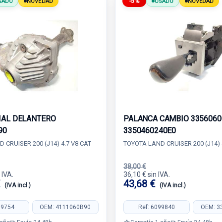
-5%
SADO
NOVEDAD
USADO
NOVEDAD
IAL DELANTERO
PALANCA CAMBIO 3356060
90
3350460240E0
 CRUISER 200 (J14) 4.7 V8 CAT
TOYOTA LAND CRUISER 200 (J14) 
38,00 €
 IVA.
36,10 € sin IVA.
€
43,68 €
(IVA incl.)
(IVA incl.)
99754
OEM: 4111060B90
Ref: 6099840
OEM: 3