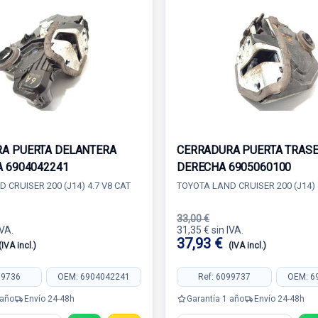
A PUERTA DELANTERA
CERRADURA PUERTA TRAS
A 6904042241
DERECHA 6905060100
 CRUISER 200 (J14) 4.7 V8 CAT
TOYOTA LAND CRUISER 200 (J14) 
33,00 €
IVA.
31,35 € sin IVA.
37,93 €
(IVA incl.)
(IVA incl.)
99736
OEM: 6904042241
Ref: 6099737
OEM: 6
 año
Envío 24-48h
Garantía 1 año
Envío 24-48h