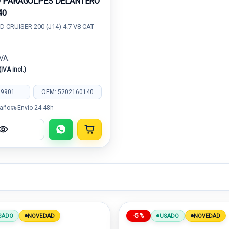
 PARAGOLPES DELANTERO
40
 CRUISER 200 (J14) 4.7 V8 CAT
IVA.
(IVA incl.)
99901
OEM: 5202160140
 año
Envío 24-48h
-5%
SADO
NOVEDAD
USADO
NOVEDAD