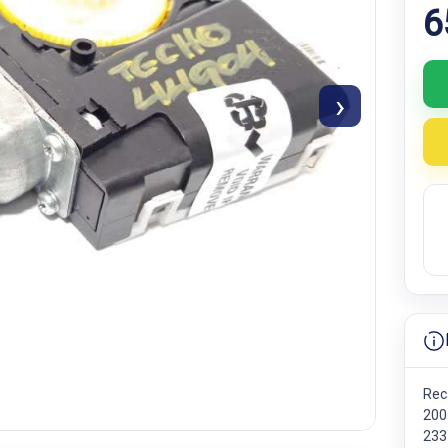
6
›
Rec
200
233