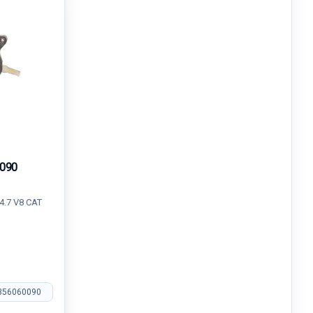
090
4.7 V8 CAT
356060090