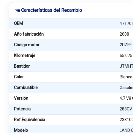
Características del Recambio
OEM
47170
Año fabricación
2008
Código motor
2UZFE
Kilometraje
65.075
Bastidor
JTMHT
Color
Blanco
Combustible
Gasoli
Versión
4.7 V8
Potencia
288CV
Ref.Equivalencia
23310
Modelo
LAND C