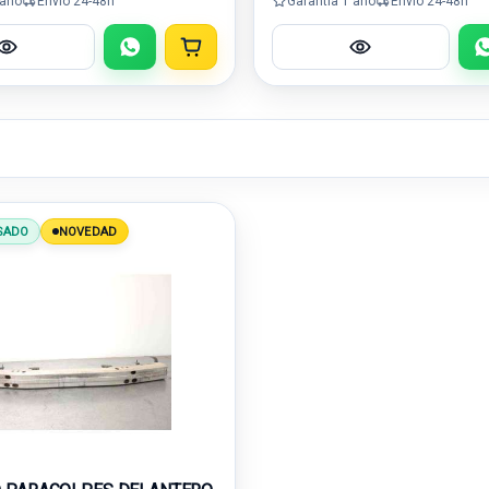
 año
Envío 24-48h
Garantía 1 año
Envío 24-48h
SADO
NOVEDAD