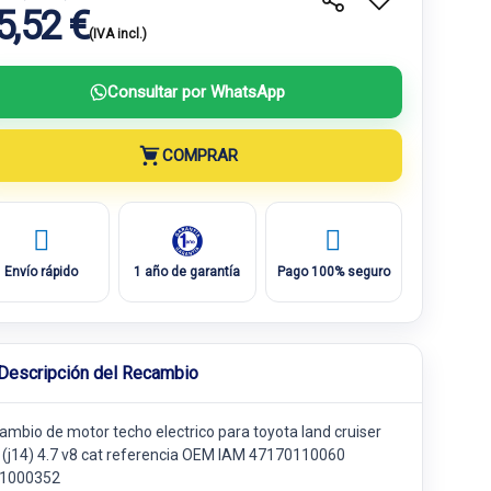
5,52 €
(IVA incl.)
Consultar por WhatsApp
COMPRAR
Envío rápido
1 año de garantía
Pago 100% seguro
Descripción del Recambio
ambio de motor techo electrico para toyota land cruiser
 (j14) 4.7 v8 cat referencia OEM IAM 47170110060
1000352