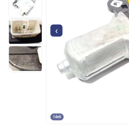
‹
1
de
5