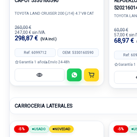
CAPOT 5330160590
REFUERZO
52021601
TOYOTA LAND CRUISER 200 (J14) 4.7 V8 CAT
TOYOTA LAND
260,00 €
60,00 €
247,00 € sin IVA.
57,00 € sin 
298,87 €
(IVA incl.)
68,97 €
Ref: 6099712
OEM: 5330160590
Ref: 60
Garantía 1 año
Envío 24-48h
Garantía 1
CARROCERIA LATERALES
-5%
-5%
USADO
NOVEDAD
U