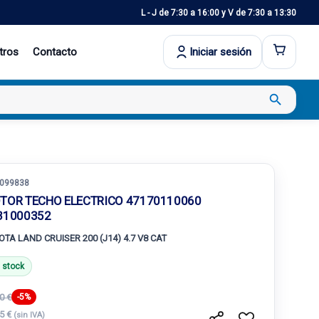
L - J de 7:30 a 16:00 y V de 7:30 a 13:30
tros
Contacto
Iniciar sesión
search
099838
TOR TECHO ELECTRICO 47170110060
31000352
OTA LAND CRUISER 200 (J14) 4.7 V8 CAT
 stock
0 €
-5%
15 €
(sin IVA)