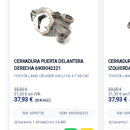
CERRADURA PUERTA DELANTERA
CERRADUR
DERECHA 6903042221
IZQUIERD
TOYOTA LAND CRUISER 200 (J14) 4.7 V8 CAT
TOYOTA LAND
33,00 €
33,00 €
31,35 € sin IVA.
31,35 € sin 
37,93 €
37,93 €
(IVA incl.)
Ref: 6099735
OEM: 6903042221
Ref: 60
Garantía 1 año
Envío 24-48h
Garantía 1