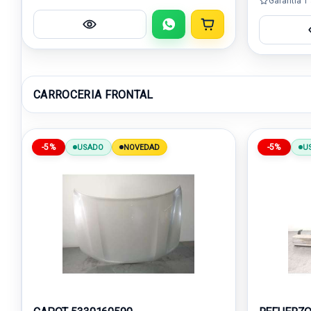
Garantía 1
CARROCERIA FRONTAL
-5%
-5%
USADO
NOVEDAD
U