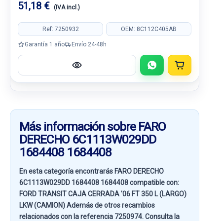
51,18 €
(IVA incl.)
Ref: 7250932
OEM: 8C112C405AB
Garantía 1 año
Envío 24-48h
Más información sobre FARO
DERECHO 6C1113W029DD
1684408 1684408
En esta categoría encontrarás FARO DERECHO
6C1113W029DD 1684408 1684408 compatible con:
FORD TRANSIT CAJA CERRADA '06 FT 350 L (LARGO)
LKW (CAMION)
Además de otros recambios
relacionados con la referencia
7250974
. Consulta la