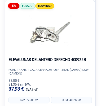
-5%
USADO
NOVEDAD
ELEVALUNAS DELANTERO DERECHO 400922B
FORD TRANSIT CAJA CERRADA '06 FT 350 L (LARGO) LKW
(CAMION)
33,00 €
31,35 € sin IVA.
37,93 €
(IVA incl.)
Ref: 7250972
OEM: 400922B