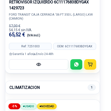
RETROVISOR IZQUIERDO 6C1117683BDYGAX
1429723
FORD TRANSIT CAJA CERRADA '06 FT 350 L (LARGO) LKW
(CAMION)
57,00 €
54,15 € sin IVA.
65,52 €
(IVA incl.)
Ref: 7251003
OEM: 6C1117683BDYGAX
Garantía 1 año
Envío 24-48h
CLIMATIZACION
1
-5%
USADO
NOVEDAD