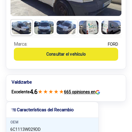
Marca:
FORD
Consultar el vehículo
Valdizarbe
4.6
★
★
★
★
★
Excelente
665 opiniones en
Características del Recambio
OEM
6C1113W029DD