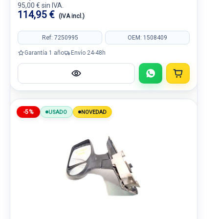
95,00 € sin IVA.
114,95 €
(IVA incl.)
Ref: 7250995
OEM: 1508409
Garantía 1 año
Envío 24-48h
-5%
USADO
NOVEDAD