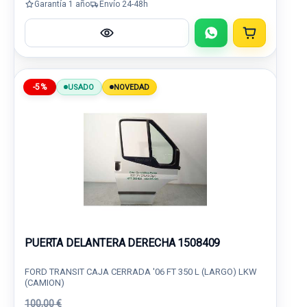
Garantía 1 año
Envío 24-48h
-5%
USADO
NOVEDAD
PUERTA DELANTERA DERECHA 1508409
FORD TRANSIT CAJA CERRADA '06 FT 350 L (LARGO) LKW
(CAMION)
100,00 €