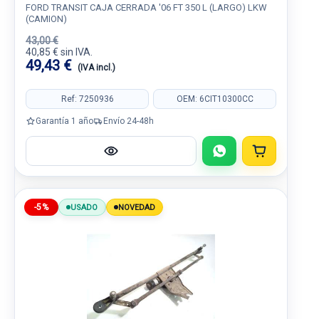
FORD TRANSIT CAJA CERRADA '06 FT 350 L (LARGO) LKW
(CAMION)
43,00 €
40,85 € sin IVA.
49,43 €
(IVA incl.)
Ref: 7250936
OEM: 6CIT10300CC
Garantía 1 año
Envío 24-48h
-5%
USADO
NOVEDAD