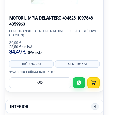
MOTOR LIMPIA DELANTERO 404523 1097546
4059963
FORD TRANSIT CAJA CERRADA '06 FT 350 L (LARGO) LKW
(CAMION)
30,00 €
28,50 € sin IVA.
34,49 €
(IVA incl.)
Ref: 7250985
OEM: 404523
Garantía 1 año
Envío 24-48h
INTERIOR
4