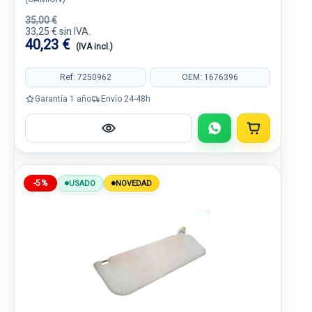
35,00 €
33,25 € sin IVA.
40,23 €
(IVA incl.)
Ref: 7250962
OEM: 1676396
Garantía 1 año
Envío 24-48h
-5%
USADO
NOVEDAD