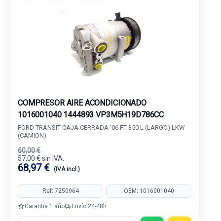
COMPRESOR AIRE ACONDICIONADO
1016001040 1444893 VP3M5H19D786CC
FORD TRANSIT CAJA CERRADA '06 FT 350 L (LARGO) LKW
(CAMION)
60,00 €
57,00 € sin IVA.
68,97 €
(IVA incl.)
Ref: 7250964
OEM: 1016001040
Garantía 1 año
Envío 24-48h