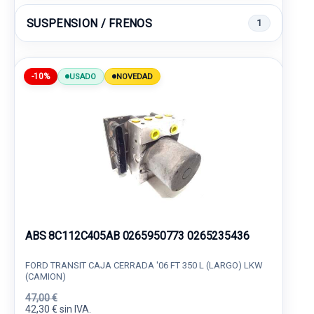
SUSPENSION / FRENOS
1
-10%
USADO
NOVEDAD
ABS 8C112C405AB 0265950773 0265235436
FORD TRANSIT CAJA CERRADA '06 FT 350 L (LARGO) LKW
(CAMION)
47,00 €
42,30 € sin IVA.