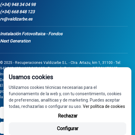
(+34) 948 34 04 98
(+34) 668 848 123
rv@valdizarbe.es
Instalación Fotovoltaica - Fondos
Next Generation
© 2025 - Recuperaciones Valdizarbe S.L. - Ctra. Artazu, km 1, 31100 - Tel:
948 340 498 / 668 848 123 - Puente la Reina - Navarra - CIF B31275837.
Inscrita en el Registro Mercantil de Navarra, Tomo 32, Folio 75, Hoja 525.
Usamos cookies
Desarrollado por
Seintosoft
El proyecto de inversión "0011-0558-2024-000008" ha sido subvencionado
Utilizamos cookies técnicas necesarias para el
por Gobierno de Navarra al amparo de la convocatoria de 2024 de Ayudas a
funcionamiento de la web y, con tu consentimiento, cookies
la inversión en pymes industriales
de preferencias, analíticas y de marketing. Puedes aceptar
todas, rechazarlas o configurar su uso.
Ver política de cookies
VISA
PayPal
Rechazar
bizum
Configurar