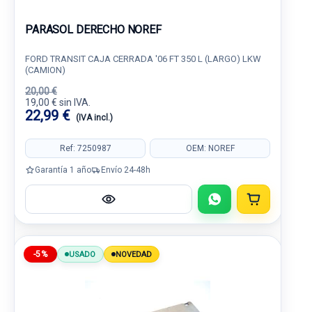
PARASOL DERECHO NOREF
FORD TRANSIT CAJA CERRADA '06 FT 350 L (LARGO) LKW
(CAMION)
20,00 €
19,00 € sin IVA.
22,99 €
(IVA incl.)
Ref: 7250987
OEM: NOREF
Garantía 1 año
Envío 24-48h
-5%
USADO
NOVEDAD