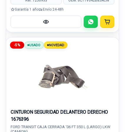
Ref: 7250933
OEM: 6C11V042B85ACW
Garantía 1 año
Envío 24-48h
-5%
USADO
NOVEDAD
CINTURON SEGURIDAD DELANTERO DERECHO
1676396
FORD TRANSIT CAJA CERRADA '06 FT 350 L (LARGO) LKW
(CAMION)