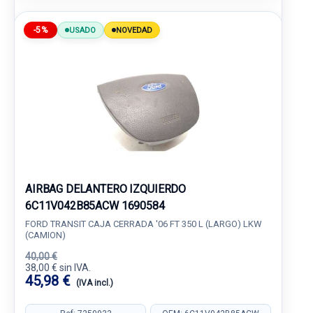
-5%
USADO
NOVEDAD
AIRBAG DELANTERO IZQUIERDO
6C11V042B85ACW 1690584
FORD TRANSIT CAJA CERRADA '06 FT 350 L (LARGO) LKW
(CAMION)
40,00 €
38,00 € sin IVA.
45,98 €
(IVA incl.)