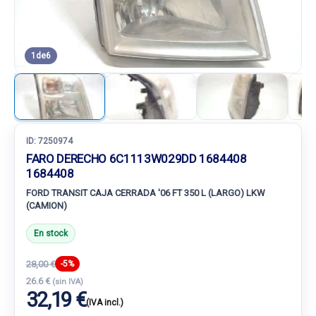
1
de
6
ID:
7250974
FARO DERECHO 6C1113W029DD 1684408
1684408
FORD TRANSIT CAJA CERRADA '06 FT 350 L (LARGO) LKW
(CAMION)
En stock
28,00 €
-5%
26.6 €
(sin IVA)
32,19 €
(IVA incl.)