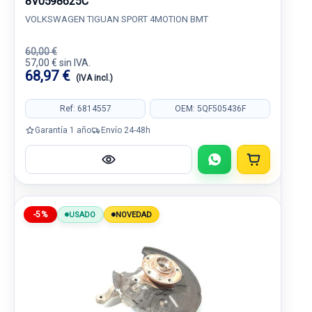
8V0598625C
VOLKSWAGEN TIGUAN SPORT 4MOTION BMT
60,00 €
57,00 € sin IVA.
68,97 €
(IVA incl.)
Ref: 6814557
OEM: 5QF505436F
Garantía 1 año
Envío 24-48h
-5%
USADO
NOVEDAD