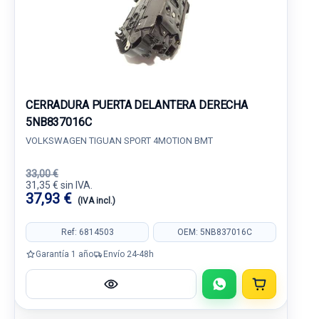
CERRADURA PUERTA DELANTERA DERECHA
5NB837016C
VOLKSWAGEN TIGUAN SPORT 4MOTION BMT
33,00 €
31,35 € sin IVA.
37,93 €
(IVA incl.)
Ref: 6814503
OEM: 5NB837016C
Garantía 1 año
Envío 24-48h