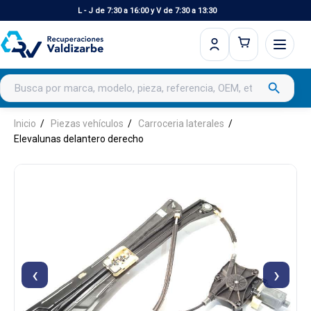
L - J de 7:30 a 16:00 y V de 7:30 a 13:30
Buscar productos
search
Inicio
Piezas vehículos
Carroceria laterales
Elevalunas delantero derecho
‹
›