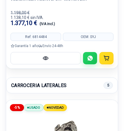
1.198,00 €
1.138,10 € sin IVA.
1.377,10 €
(IVA incl.)
Ref: 6814484
OEM: SYJ
Garantía 1 año
Envío 24-48h
CARROCERIA LATERALES
5
-5%
USADO
NOVEDAD