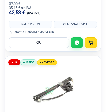
37,00 €
35,15 € sin IVA.
42,53 €
(IVA incl.)
Ref: 6814523
OEM: 5NA837461
Garantía 1 año
Envío 24-48h
-5%
USADO
NOVEDAD