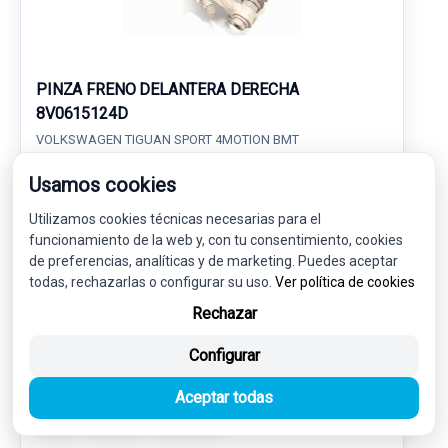
PINZA FRENO DELANTERA DERECHA
8V0615124D
VOLKSWAGEN TIGUAN SPORT 4MOTION BMT
Usamos cookies
27,00 €
25,65 € sin IVA.
31,04 €
Utilizamos cookies técnicas necesarias para el
(IVA incl.)
funcionamiento de la web y, con tu consentimiento, cookies
de preferencias, analíticas y de marketing. Puedes aceptar
Ref: 6814576
OEM: 8V0615124D
todas, rechazarlas o configurar su uso.
Ver política de cookies
Garantía 1 año
Envío 24-48h
Rechazar
Configurar
Aceptar todas
-5%
USADO
NOVEDAD