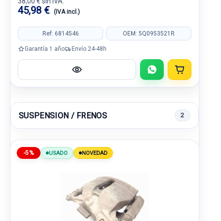
38,00 € sin IVA.
45,98 €
(IVA incl.)
Ref: 6814546
OEM: 5Q0953521R
Garantía 1 año
Envío 24-48h
SUSPENSION / FRENOS
2
-5%
USADO
NOVEDAD