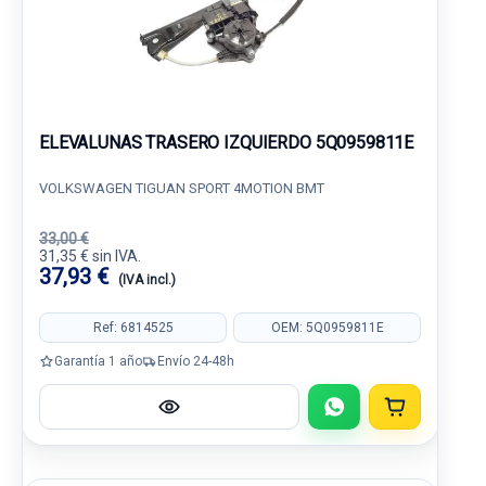
ELEVALUNAS TRASERO IZQUIERDO 5Q0959811E
VOLKSWAGEN TIGUAN SPORT 4MOTION BMT
33,00 €
31,35 € sin IVA.
37,93 €
(IVA incl.)
Ref: 6814525
OEM: 5Q0959811E
Garantía 1 año
Envío 24-48h