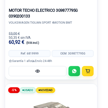
MOTOR TECHO ELECTRICO 3G9877795G
0390200133
VOLKSWAGEN TIGUAN SPORT 4MOTION BMT
53,00 €
50,35 € sin IVA.
60,92 €
(IVA incl.)
Ref: 6819999
OEM: 3G9877795G
Garantía 1 año
Envío 24-48h
-5%
USADO
NOVEDAD