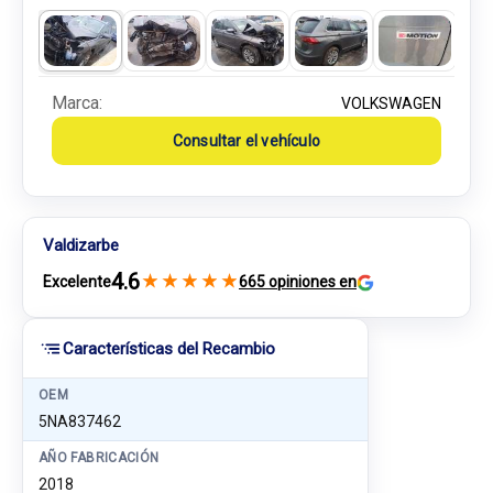
Marca:
VOLKSWAGEN
Consultar el vehículo
Valdizarbe
4.6
★
★
★
★
★
Excelente
665 opiniones en
Características del Recambio
OEM
5NA837462
AÑO FABRICACIÓN
2018