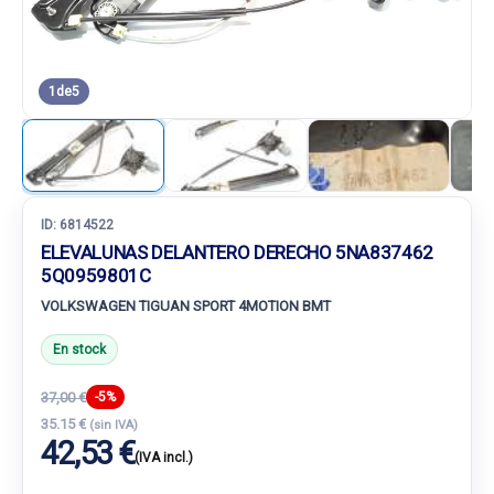
1
de
5
ID:
6814522
ELEVALUNAS DELANTERO DERECHO 5NA837462
5Q0959801C
VOLKSWAGEN TIGUAN SPORT 4MOTION BMT
En stock
37,00 €
-5%
35.15 €
(sin IVA)
42,53 €
(IVA incl.)