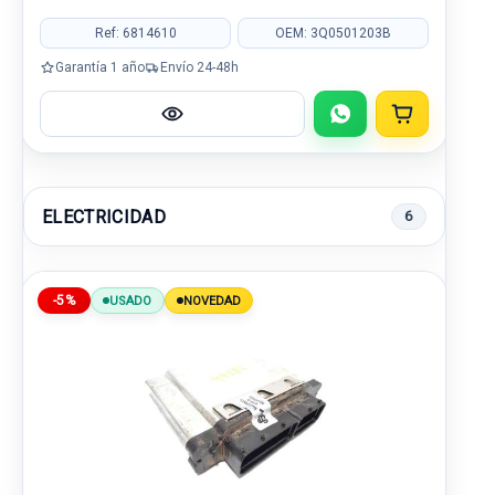
Ref: 6814610
OEM: 3Q0501203B
Garantía 1 año
Envío 24-48h
ELECTRICIDAD
6
-5%
USADO
NOVEDAD