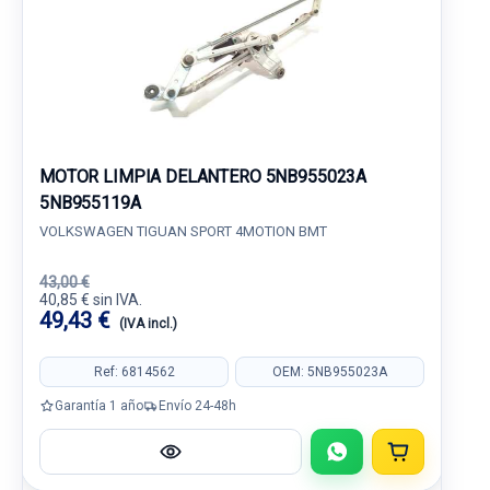
MOTOR LIMPIA DELANTERO 5NB955023A
5NB955119A
VOLKSWAGEN TIGUAN SPORT 4MOTION BMT
43,00 €
40,85 € sin IVA.
49,43 €
(IVA incl.)
Ref: 6814562
OEM: 5NB955023A
Garantía 1 año
Envío 24-48h