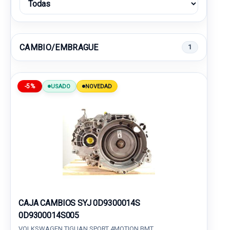
CAMBIO/EMBRAGUE
1
-5%
USADO
NOVEDAD
CAJA CAMBIOS SYJ 0D9300014S
0D9300014S005
VOLKSWAGEN TIGUAN SPORT 4MOTION BMT