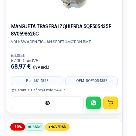
MANGUETA TRASERA IZQUIERDA 5QF505435F
8V0598625C
VOLKSWAGEN TIGUAN SPORT 4MOTION BMT
60,00 €
57,00 € sin IVA.
68,97 €
(IVA incl.)
Ref: 6814558
OEM: 5QF505435F
Garantía 1 año
Envío 24-48h
-10%
USADO
NOVEDAD