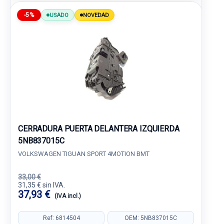
-5%
USADO
NOVEDAD
CERRADURA PUERTA DELANTERA IZQUIERDA
5NB837015C
VOLKSWAGEN TIGUAN SPORT 4MOTION BMT
33,00 €
31,35 € sin IVA.
37,93 €
(IVA incl.)
Ref: 6814504
OEM: 5NB837015C