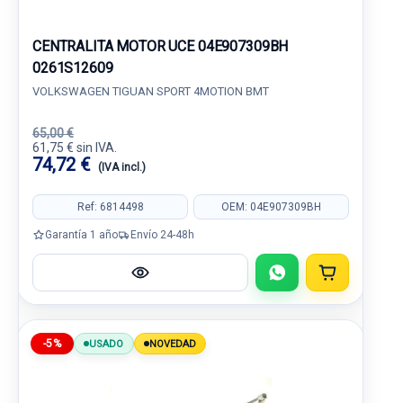
CENTRALITA MOTOR UCE 04E907309BH
0261S12609
VOLKSWAGEN TIGUAN SPORT 4MOTION BMT
65,00 €
61,75 € sin IVA.
74,72 €
(IVA incl.)
Ref: 6814498
OEM: 04E907309BH
Garantía 1 año
Envío 24-48h
-5%
USADO
NOVEDAD