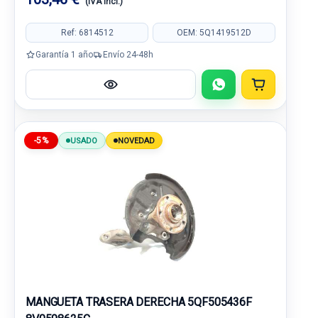
(IVA incl.)
Ref: 6814512
OEM: 5Q1419512D
Garantía 1 año
Envío 24-48h
-5%
USADO
NOVEDAD
MANGUETA TRASERA DERECHA 5QF505436F