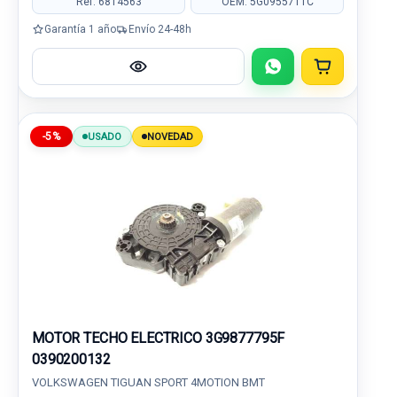
Ref: 6814563
OEM: 5G0955711C
Garantía 1 año
Envío 24-48h
-5%
USADO
NOVEDAD
MOTOR TECHO ELECTRICO 3G9877795F
0390200132
VOLKSWAGEN TIGUAN SPORT 4MOTION BMT