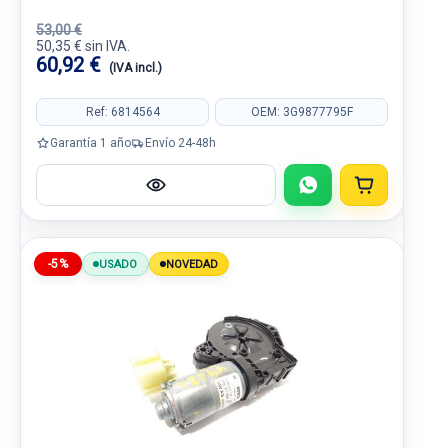
53,00 €
50,35 € sin IVA.
60,92 €
(IVA incl.)
Ref: 6814564
OEM: 3G9877795F
Garantía 1 año
Envío 24-48h
-5%
USADO
NOVEDAD