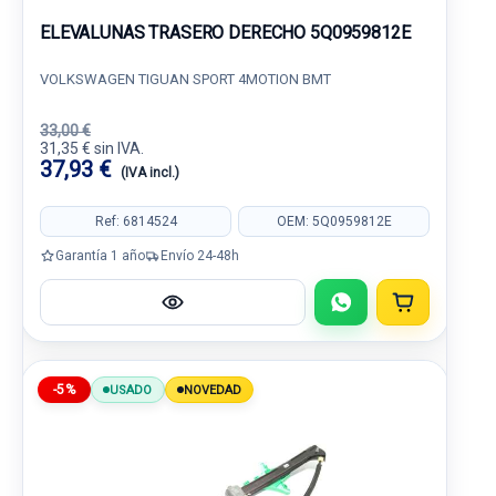
ELEVALUNAS TRASERO DERECHO 5Q0959812E
VOLKSWAGEN TIGUAN SPORT 4MOTION BMT
33,00 €
31,35 € sin IVA.
37,93 €
(IVA incl.)
Ref: 6814524
OEM: 5Q0959812E
Garantía 1 año
Envío 24-48h
-5%
USADO
NOVEDAD