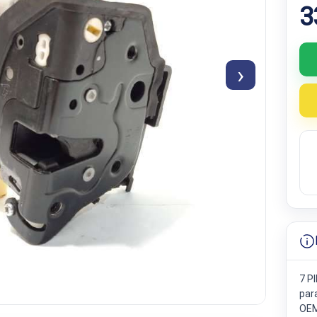
3
›
7 P
par
OEM