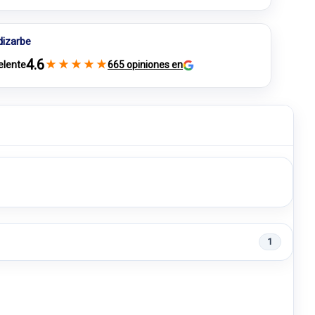
dizarbe
4.6
★
★
★
★
★
elente
665 opiniones en
1