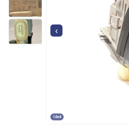
‹
1
de
4