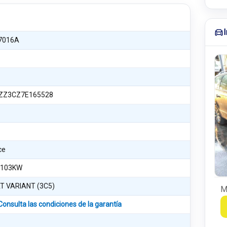
7016A
Z3CZ7E165528
ce
 103KW
T VARIANT (3C5)
M
Consulta las condiciones de la garantía