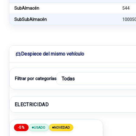
SubAlmacén
544
SubSubAlmacén
10005
Despiece del mismo vehículo
Filtrar por categorías
ELECTRICIDAD
-5%
USADO
NOVEDAD