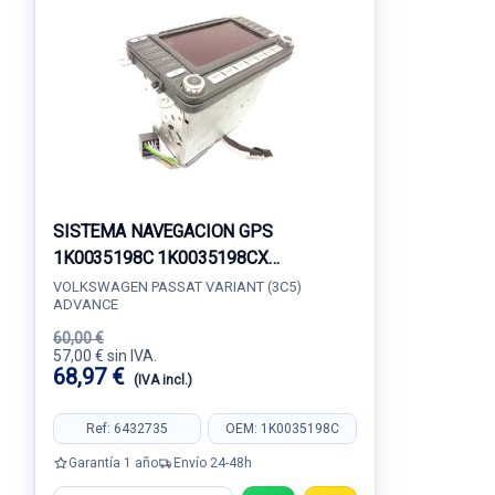
SISTEMA NAVEGACION GPS
1K0035198C 1K0035198CX
7612002071
VOLKSWAGEN PASSAT VARIANT (3C5)
ADVANCE
60,00 €
57,00 € sin IVA.
68,97 €
(IVA incl.)
Ref: 6432735
OEM: 1K0035198C
Garantía 1 año
Envío 24-48h