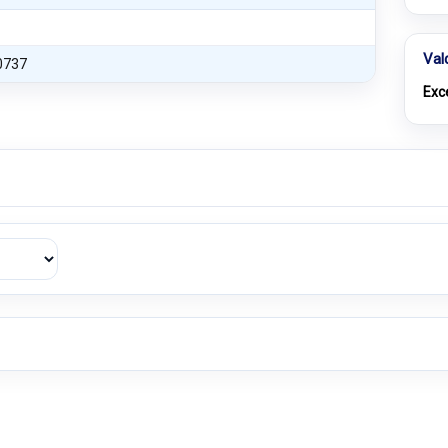
Val
0737
Exc