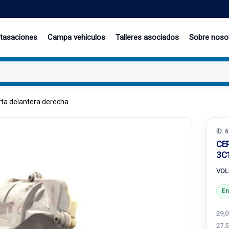
 tasaciones
Campa vehículos
Talleres asociados
Sobre noso
ta delantera derecha
ID:
6
CE
3C
VOL
En
29,0
27.