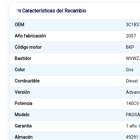
Características del Recambio
OEM
3C183
Año fabricación
2007
Código motor
BKP
Bastidor
WVWZZ
Color
Gris
Combustible
Diesel
Versión
Advan
Potencia
140CV
Modelo
PASSA
Garantia
1 año
Almacén
49291