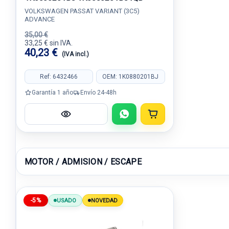
VOLKSWAGEN PASSAT VARIANT (3C5)
ADVANCE
35,00 €
33,25 € sin IVA.
40,23 €
(IVA incl.)
Ref: 6432466
OEM: 1K0880201BJ
Garantía 1 año
Envío 24-48h
MOTOR / ADMISION / ESCAPE
-5%
USADO
NOVEDAD