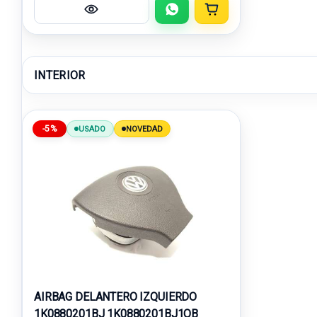
INTERIOR
-5%
USADO
NOVEDAD
AIRBAG DELANTERO IZQUIERDO
1K0880201BJ 1K0880201BJ1QB