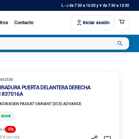
L - J de 7:30 a 16:00 y V de 7:30 a 13:30
tros
Contacto
Iniciar sesión
search
432538
RRADURA PUERTA DELANTERA DERECHA
1837016A
KSWAGEN PASSAT VARIANT (3C5) ADVANCE
 stock
0 €
-5%
55 €
(sin IVA)