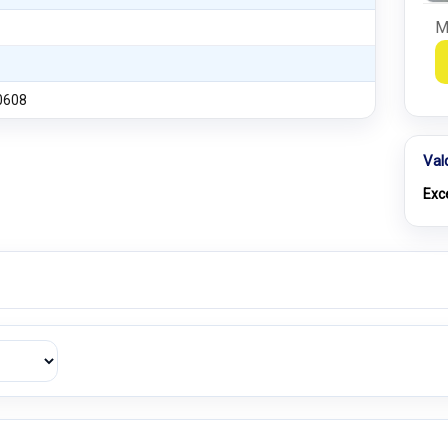
M
0608
Val
Exc