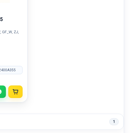
5
 GF_W, ZJ,
2400A355
1