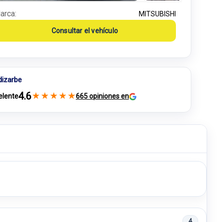
arca:
MITSUBISHI
Consultar el vehículo
dizarbe
4.6
★
★
★
★
★
elente
665 opiniones en
4