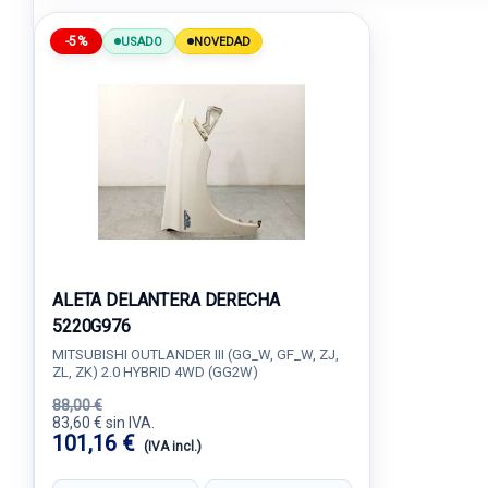
-5%
USADO
NOVEDAD
ALETA DELANTERA DERECHA
5220G976
MITSUBISHI OUTLANDER III (GG_W, GF_W, ZJ,
ZL, ZK) 2.0 HYBRID 4WD (GG2W)
88,00 €
83,60 € sin IVA.
101,16 €
(IVA incl.)