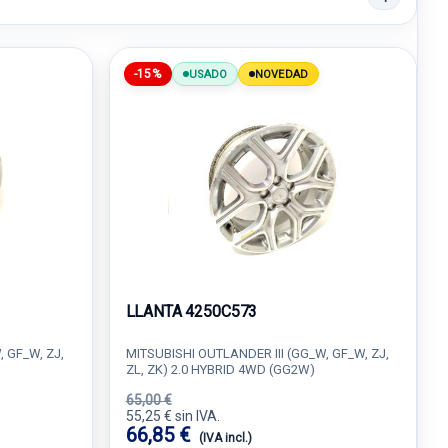
-15%
USADO
NOVEDAD
LLANTA 4250C573
 GF_W, ZJ,
MITSUBISHI OUTLANDER III (GG_W, GF_W, ZJ,
ZL, ZK) 2.0 HYBRID 4WD (GG2W)
65,00 €
55,25 € sin IVA.
66,85 €
(IVA incl.)