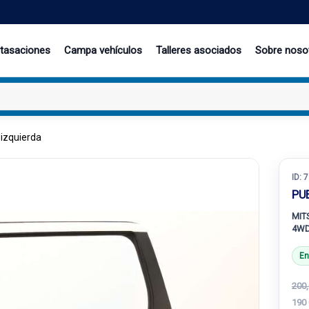
 tasaciones
Campa vehículos
Talleres asociados
Sobre noso
 izquierda
ID:
7
PU
MITS
4WD
En
200,
190