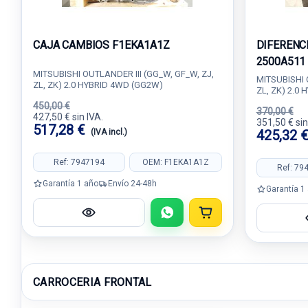
CAJA CAMBIOS F1EKA1A1Z
DIFERENC
2500A511
MITSUBISHI OUTLANDER III (GG_W, GF_W, ZJ,
MITSUBISHI 
ZL, ZK) 2.0 HYBRID 4WD (GG2W)
ZL, ZK) 2.0
450,00 €
370,00 €
427,50 € sin IVA.
351,50 € sin
517,28 €
(IVA incl.)
425,32 
Ref: 7947194
OEM: F1EKA1A1Z
Ref: 79
Garantía 1 año
Envío 24-48h
Garantía 1
CARROCERIA FRONTAL