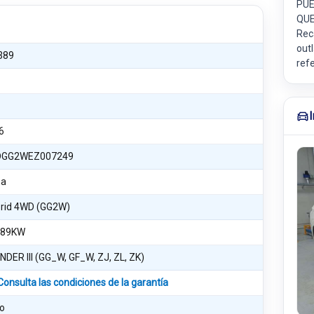
PUE
QUE
Rec
outl
389
ref
6
GG2WEZ007249
na
brid 4WD (GG2W)
 89KW
DER III (GG_W, GF_W, ZJ, ZL, ZK)
Consulta las condiciones de la garantía
o