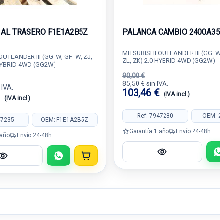
IAL TRASERO F1E1A2B5Z
PALANCA CAMBIO 2400A35
MITSUBISHI OUTLANDER III (GG_W,
OUTLANDER III (GG_W, GF_W, ZJ,
ZL, ZK) 2.0 HYBRID 4WD (GG2W)
 HYBRID 4WD (GG2W)
90,00 €
85,50 € sin IVA.
 IVA.
103,46 €
€
(IVA incl.)
(IVA incl.)
Ref: 7947280
OEM: 
47235
OEM: F1E1A2B5Z
Garantía 1 año
Envío 24-48h
 año
Envío 24-48h