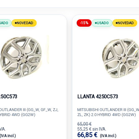
-15%
SADO
NOVEDAD
USADO
NOVEDAD
250C573
LLANTA 4250C573
OUTLANDER III (GG_W, GF_W, ZJ,
MITSUBISHI OUTLANDER III (GG_W,
 HYBRID 4WD (GG2W)
ZL, ZK) 2.0 HYBRID 4WD (GG2W)
65,00 €
IVA.
55,25 € sin IVA.
66,85 €
(IVA incl.)
(IVA incl.)