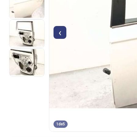
‹
1
de
5