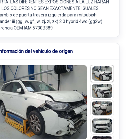
RTA. LAS DIFERENTES EXPOSICIONES A LA LUZ HARÁN
 LOS COLORES NO SEAN EXACTAMENTE IGUALES.
ambio de puerta trasera izquierda para mitsubishi
ander iii (gg_w, gf_w, zj, zl, zk) 2.0 hybrid 4wd (gg2w)
erencia OEM IAM 5730B389
Información del vehículo de origen