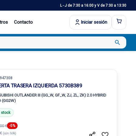
L - J de 7:30 a 16:00 y V de 7:30 a 13:30
tros
Contacto
Iniciar sesión
search
947308
ERTA TRASERA IZQUIERDA 5730B389
UBISHI OUTLANDER III (GG_W, GF_W, ZJ, ZL, ZK) 2.0 HYBRID
 (GG2W)
 stock
00 €
-5%
 €
(sin IVA)