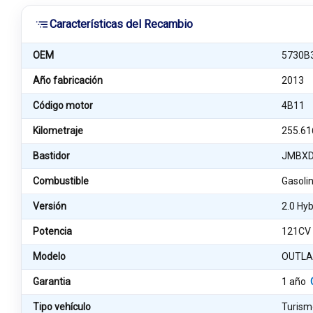
Características del Recambio
OEM
5730B
Año fabricación
2013
Código motor
4B11
Kilometraje
255.61
Bastidor
JMBXD
Combustible
Gasoli
Versión
2.0 Hy
Potencia
121CV
Modelo
OUTLAN
Garantia
1 año
Tipo vehículo
Turism