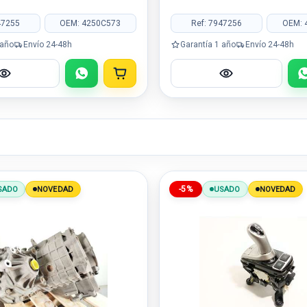
47255
OEM: 4250C573
Ref: 7947256
OEM: 
 año
Envío 24-48h
Garantía 1 año
Envío 24-48h
-5%
SADO
NOVEDAD
USADO
NOVEDAD