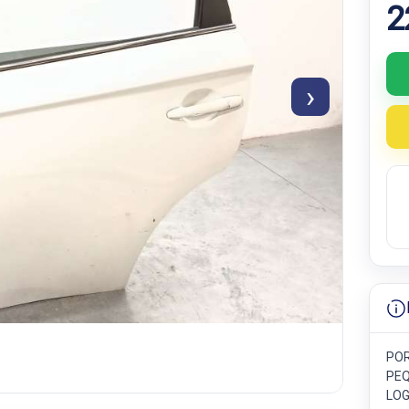
2
›
POR
PEQ
LOG