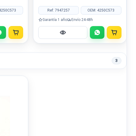
4250C573
Ref: 7947257
OEM: 4250C573
Garantía 1 año
Envío 24-48h
3