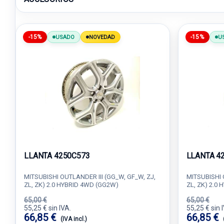
-15%
-15%
USADO
NOVEDAD
U
LLANTA 4250C573
LLANTA 4
MITSUBISHI OUTLANDER III (GG_W, GF_W, ZJ,
MITSUBISHI 
ZL, ZK) 2.0 HYBRID 4WD (GG2W)
ZL, ZK) 2.0
65,00 €
65,00 €
55,25 € sin IVA.
55,25 € sin 
66,85 €
66,85 €
(IVA incl.)