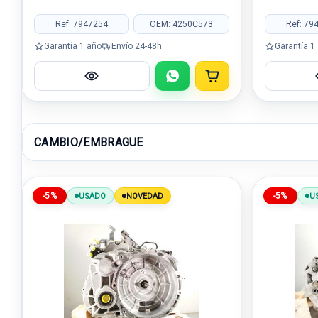
Ref: 7947254
OEM: 4250C573
Ref: 79
Garantía 1 año
Envío 24-48h
Garantía 1
CAMBIO/EMBRAGUE
-5%
-5%
USADO
NOVEDAD
U