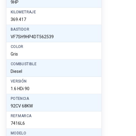
9HP
KILOMETRAJE
369.417
BASTIDOR
VF7SH9HP4DT562539
COLOR
Gris
COMBUSTIBLE
Diesel
VERSIÓN
1.6 HDi 90
POTENCIA
92CV 68KW
REF.MARCA
7416L6
MODELO