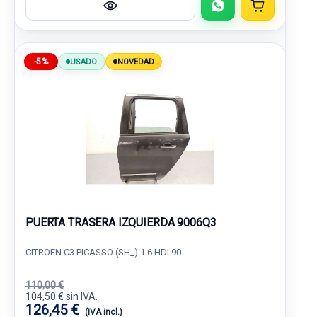
-5%
USADO
NOVEDAD
PUERTA TRASERA IZQUIERDA 9006Q3
CITROËN C3 PICASSO (SH_) 1.6 HDI 90
110,00 €
104,50 € sin IVA.
126,45 €
(IVA incl.)