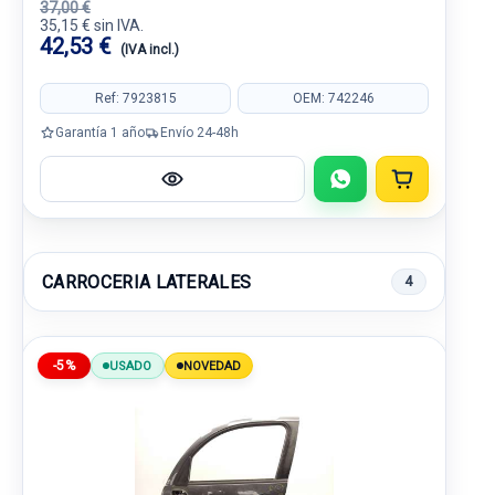
37,00 €
35,15 € sin IVA.
42,53 €
(IVA incl.)
Ref: 7923815
OEM: 742246
Garantía 1 año
Envío 24-48h
CARROCERIA LATERALES
4
-5%
USADO
NOVEDAD