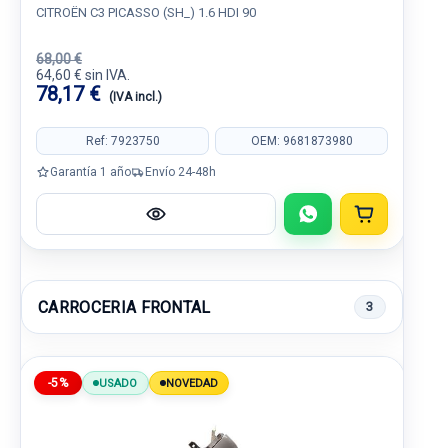
CITROËN C3 PICASSO (SH_) 1.6 HDI 90
68,00 €
64,60 € sin IVA.
78,17 €
(IVA incl.)
Ref: 7923750
OEM: 9681873980
Garantía 1 año
Envío 24-48h
CARROCERIA FRONTAL
3
-5%
USADO
NOVEDAD