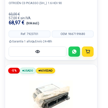
CITROËN C3 PICASSO (SH_) 1.6 HDI 90
60,00 €
57,00 € sin IVA.
68,97 €
(IVA incl.)
Ref: 7923701
OEM: 9667199680
Garantía 1 año
Envío 24-48h
-5%
USADO
NOVEDAD