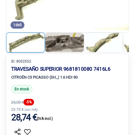
1
de
5
ID:
8002552
TRAVESAÑO SUPERIOR 9681810080 7416L6
CITROËN C3 PICASSO (SH_) 1.6 HDI 90
En stock
25,00 €
-5%
23.75 €
(sin IVA)
28,74 €
(IVA incl.)