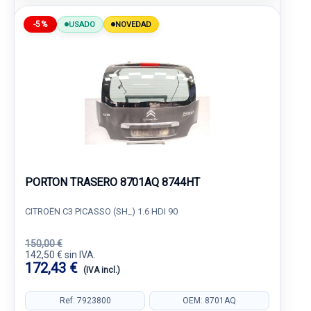
-5%
USADO
NOVEDAD
PORTON TRASERO 8701AQ 8744HT
CITROËN C3 PICASSO (SH_) 1.6 HDI 90
150,00 €
142,50 € sin IVA.
172,43 €
(IVA incl.)
Ref: 7923800
OEM: 8701AQ