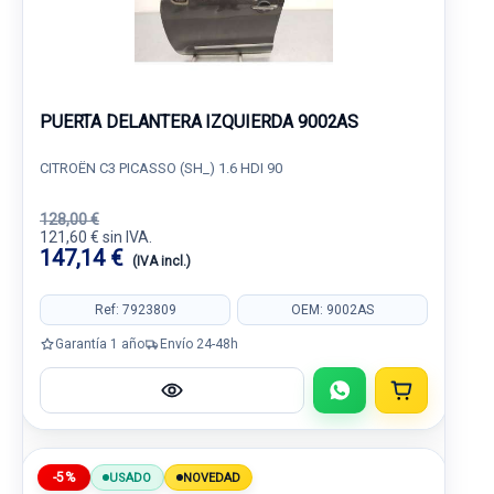
PUERTA DELANTERA IZQUIERDA 9002AS
CITROËN C3 PICASSO (SH_) 1.6 HDI 90
128,00 €
121,60 € sin IVA.
147,14 €
(IVA incl.)
Ref: 7923809
OEM: 9002AS
Garantía 1 año
Envío 24-48h
-5%
USADO
NOVEDAD