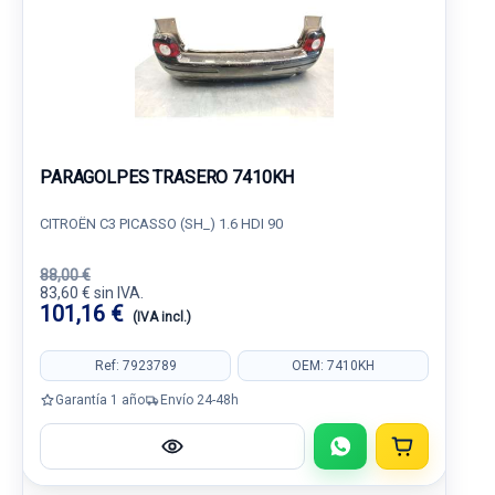
PARAGOLPES TRASERO 7410KH
CITROËN C3 PICASSO (SH_) 1.6 HDI 90
88,00 €
83,60 € sin IVA.
101,16 €
(IVA incl.)
Ref: 7923789
OEM: 7410KH
Garantía 1 año
Envío 24-48h