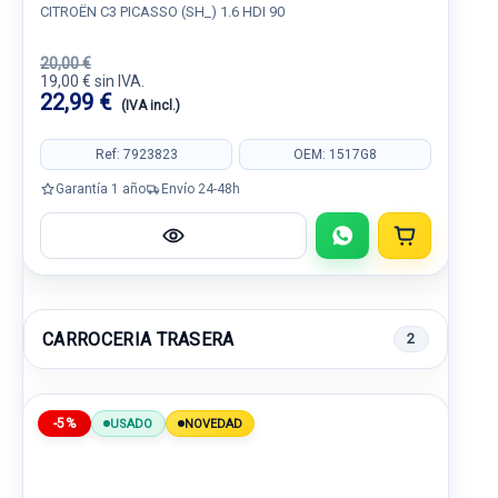
CITROËN C3 PICASSO (SH_) 1.6 HDI 90
20,00 €
19,00 € sin IVA.
22,99 €
(IVA incl.)
Ref: 7923823
OEM: 1517G8
Garantía 1 año
Envío 24-48h
CARROCERIA TRASERA
2
-5%
USADO
NOVEDAD