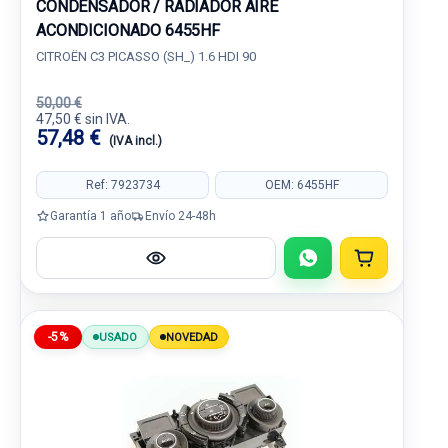
CONDENSADOR / RADIADOR AIRE
ACONDICIONADO 6455HF
CITROËN C3 PICASSO (SH_) 1.6 HDI 90
50,00 €
47,50 € sin IVA.
57,48 €
(IVA incl.)
Ref: 7923734
OEM: 6455HF
Garantía 1 año
Envío 24-48h
-5%
USADO
NOVEDAD