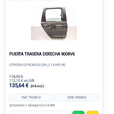
PUERTA TRASERA DERECHA 9008V6
CITROËN C3 PICASSO (SH_) 1.6 HDI 90
118,00 €
112,10 € sin IVA.
135,64 €
(IVA incl.)
Ref: 7923812
OEM: 9008V6
Garantía 1 año
Envío 24-48h