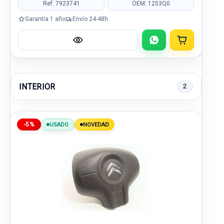
Ref: 7923741
OEM: 1253Q0
Garantía 1 año
Envío 24-48h
INTERIOR
2
-5%
USADO
NOVEDAD