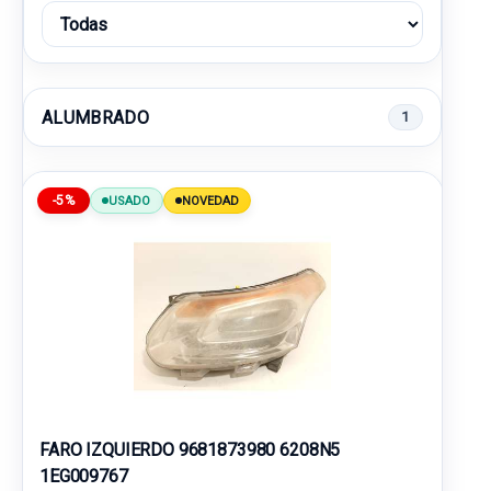
ALUMBRADO
1
-5%
USADO
NOVEDAD
FARO IZQUIERDO 9681873980 6208N5
1EG009767