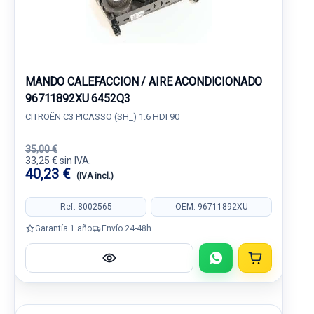
MANDO CALEFACCION / AIRE ACONDICIONADO
96711892XU 6452Q3
CITROËN C3 PICASSO (SH_) 1.6 HDI 90
35,00 €
33,25 € sin IVA.
40,23 €
(IVA incl.)
Ref: 8002565
OEM: 96711892XU
Garantía 1 año
Envío 24-48h