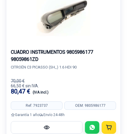
CUADRO INSTRUMENTOS 9805986177
98059861ZD
CITROËN C3 PICASSO (SH_) 1.6 HDI 90
70,00 €
66,50 € sin IVA.
80,47 €
(IVA incl.)
Ref: 7923737
OEM: 9805986177
Garantía 1 año
Envío 24-48h