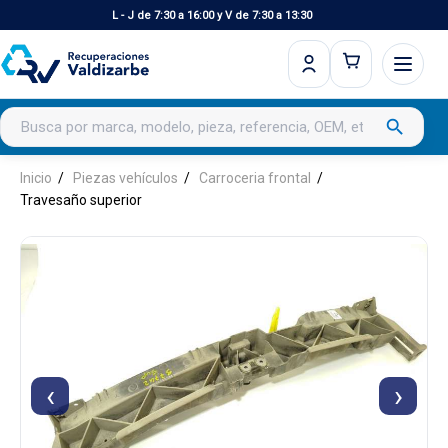
L - J de 7:30 a 16:00 y V de 7:30 a 13:30
Buscar productos
search
Inicio
Piezas vehículos
Carroceria frontal
Travesaño superior
‹
›