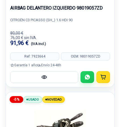
AIRBAG DELANTERO IZQUIERDO 98019057ZD
CITROËN C3 PICASSO (SH_) 1.6 HDI 90
80,00 €
76,00 € sin IVA.
91,96 €
(IVA incl.)
Ref: 7923664
OEM: 98019057ZD
Garantía 1 año
Envío 24-48h
-5%
USADO
NOVEDAD