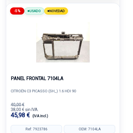
-5%
USADO
NOVEDAD
PANEL FRONTAL 7104LA
CITROËN C3 PICASSO (SH_) 1.6 HDI 90
40,00 €
38,00 € sin IVA.
45,98 €
(IVA incl.)
Ref: 7923786
OEM: 7104LA