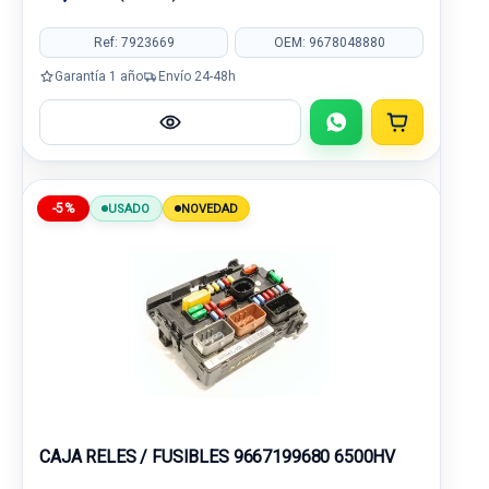
Ref: 7923669
OEM: 9678048880
Garantía 1 año
Envío 24-48h
-5%
USADO
NOVEDAD
CAJA RELES / FUSIBLES 9667199680 6500HV