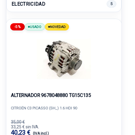
ELECTRICIDAD
5
-5%
USADO
NOVEDAD
ALTERNADOR 9678048880 TG15C135
CITROËN C3 PICASSO (SH_) 1.6 HDI 90
35,00 €
33,25 € sin IVA.
40,23 €
(IVA incl.)