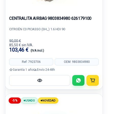
CENTRALITA AIRBAG 9803834980 626179100
CITROËN C3 PICASSO (SH_) 1.6 HDI 90
90,00 €
85,50 € sin IVA.
103,46 €
(IVA incl.)
Ref: 7923706
OEM: 9803834980
Garantía 1 año
Envío 24-48h
-5%
USADO
NOVEDAD