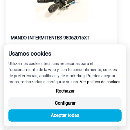
MANDO INTERMITENTES 98062015XT
CITROËN C3 PICASSO (SH_) 1.6 HDI 90
Usamos cookies
Utilizamos cookies técnicas necesarias para el
75,00 €
71,25 € sin IVA.
funcionamiento de la web y, con tu consentimiento, cookies
86,21 €
(IVA incl.)
de preferencias, analíticas y de marketing. Puedes aceptar
todas, rechazarlas o configurar su uso.
Ver política de cookies
Ref: 7923766
OEM: 98062015XT
Rechazar
Garantía 1 año
Envío 24-48h
Configurar
Aceptar todas