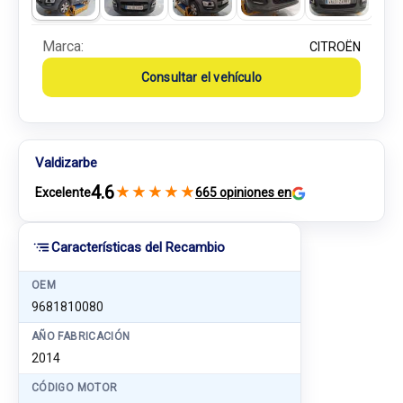
Marca:
CITROËN
Consultar el vehículo
Valdizarbe
4.6
★
★
★
★
★
Excelente
665 opiniones en
Características del Recambio
OEM
9681810080
AÑO FABRICACIÓN
2014
CÓDIGO MOTOR