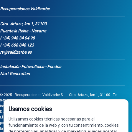
Recuperaciones Valdizarbe
Ctra. Artazu, km 1, 31100
Puente la Reina - Navarra
(+34) 948 34 04 98
(+34) 668 848 123
rv@valdizarbe.es
Instalación Fotovoltaica - Fondos
Next Generation
© 2025 - Recuperaciones Valdizarbe S.L. - Ctra. Artazu, km 1, 31100 - Tel:
948 340 498 / 668 848 123 - Puente la Reina - Navarra - CIF B31275837.
Inscrita en el Registro Mercantil de Navarra, Tomo 32, Folio 75, Hoja 525.
Usamos cookies
Desarrollado por
Seintosoft
El proyecto de inversión "0011-0558-2024-000008" ha sido subvencionado
Utilizamos cookies técnicas necesarias para el
por Gobierno de Navarra al amparo de la convocatoria de 2024 de Ayudas a
funcionamiento de la web y, con tu consentimiento, cookies
la inversión en pymes industriales
de preferencias, analíticas y de marketing. Puedes aceptar