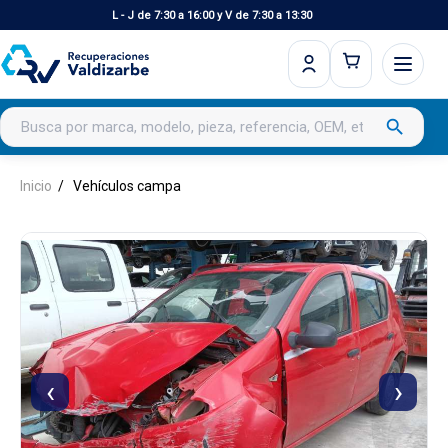
L - J de 7:30 a 16:00 y V de 7:30 a 13:30
Buscar productos
search
Inicio
Vehículos campa
‹
›