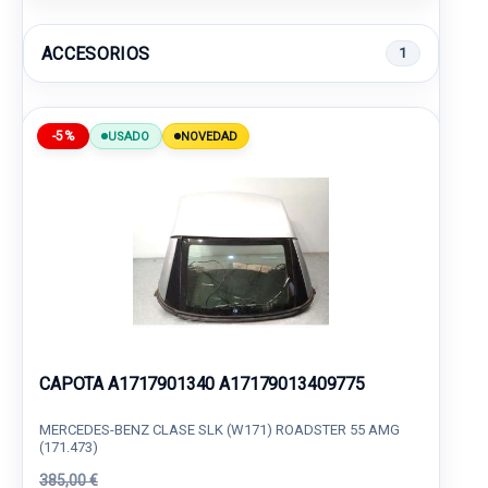
ACCESORIOS
1
-5%
USADO
NOVEDAD
CAPOTA A1717901340 A17179013409775
MERCEDES-BENZ CLASE SLK (W171) ROADSTER 55 AMG
(171.473)
385,00 €