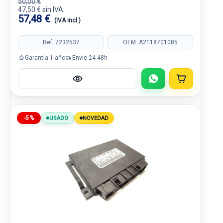
50,00 €
47,50 € sin IVA.
57,48 €
(IVA incl.)
Ref: 7232537
OEM: A2118701085
Garantía 1 año
Envío 24-48h
-5%
USADO
NOVEDAD