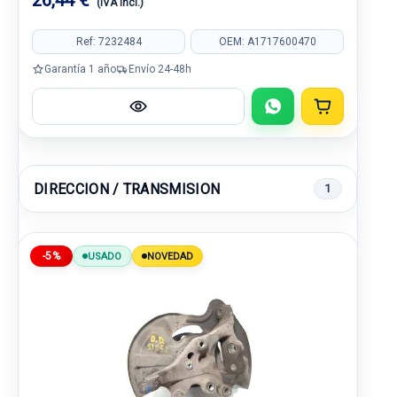
26,44 €
(IVA incl.)
Ref: 7232484
OEM: A1717600470
Garantía 1 año
Envío 24-48h
DIRECCION / TRANSMISION
1
-5%
USADO
NOVEDAD