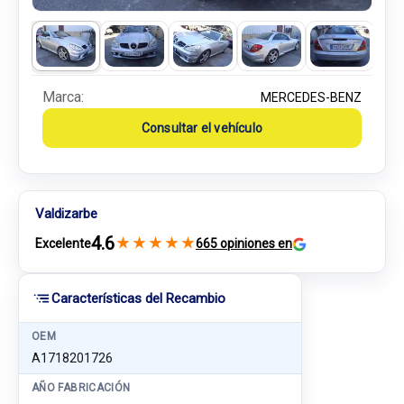
Marca:
MERCEDES-BENZ
Consultar el vehículo
Valdizarbe
4.6
★
★
★
★
★
Excelente
665 opiniones en
Características del Recambio
OEM
A1718201726
AÑO FABRICACIÓN