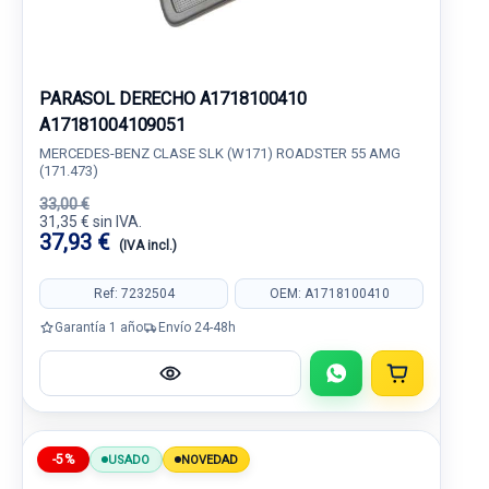
PARASOL DERECHO A1718100410
A17181004109051
MERCEDES-BENZ CLASE SLK (W171) ROADSTER 55 AMG
(171.473)
33,00 €
31,35 € sin IVA.
37,93 €
(IVA incl.)
Ref: 7232504
OEM: A1718100410
Garantía 1 año
Envío 24-48h
-5%
USADO
NOVEDAD