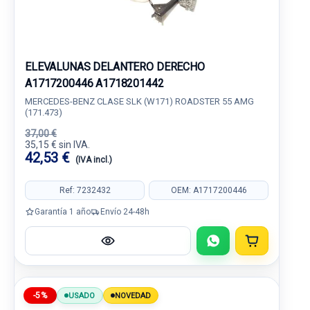
ELEVALUNAS DELANTERO DERECHO
A1717200446 A1718201442
MERCEDES-BENZ CLASE SLK (W171) ROADSTER 55 AMG
(171.473)
37,00 €
35,15 € sin IVA.
42,53 €
(IVA incl.)
Ref: 7232432
OEM: A1717200446
Garantía 1 año
Envío 24-48h
-5%
USADO
NOVEDAD