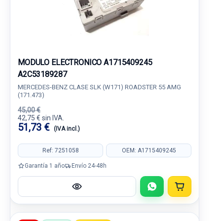
MODULO ELECTRONICO A1715409245
A2C53189287
MERCEDES-BENZ CLASE SLK (W171) ROADSTER 55 AMG
(171.473)
45,00 €
42,75 € sin IVA.
51,73 €
(IVA incl.)
Ref: 7251058
OEM: A1715409245
Garantía 1 año
Envío 24-48h