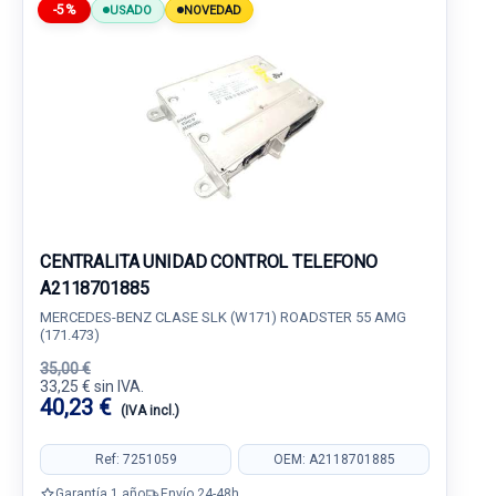
-5%
USADO
NOVEDAD
CENTRALITA UNIDAD CONTROL TELEFONO
A2118701885
MERCEDES-BENZ CLASE SLK (W171) ROADSTER 55 AMG
(171.473)
35,00 €
33,25 € sin IVA.
40,23 €
(IVA incl.)
Ref: 7251059
OEM: A2118701885
Garantía 1 año
Envío 24-48h