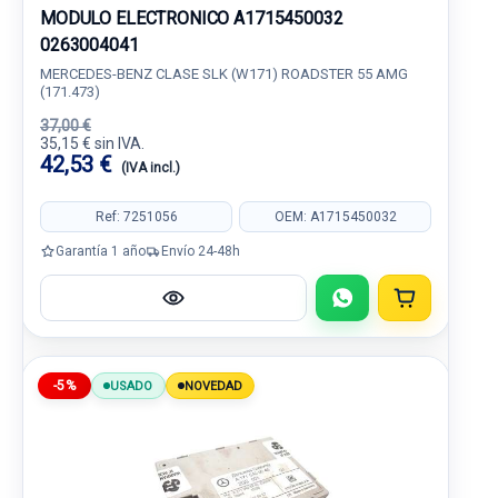
MODULO ELECTRONICO A1715450032
0263004041
MERCEDES-BENZ CLASE SLK (W171) ROADSTER 55 AMG
(171.473)
37,00 €
35,15 € sin IVA.
42,53 €
(IVA incl.)
Ref: 7251056
OEM: A1715450032
Garantía 1 año
Envío 24-48h
-5%
USADO
NOVEDAD