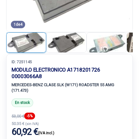
1
de
4
ID:
7251145
MODULO ELECTRONICO A1718201726
00003066A8
MERCEDES-BENZ CLASE SLK (W171) ROADSTER 55 AMG
(171.473)
En stock
53,00 €
-5%
50.35 €
(sin IVA)
60,92 €
(IVA incl.)