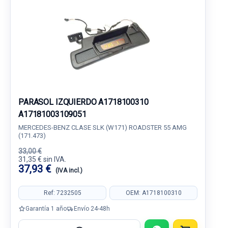
PARASOL IZQUIERDO A1718100310
A17181003109051
MERCEDES-BENZ CLASE SLK (W171) ROADSTER 55 AMG
(171.473)
33,00 €
31,35 € sin IVA.
37,93 €
(IVA incl.)
Ref: 7232505
OEM: A1718100310
Garantía 1 año
Envío 24-48h