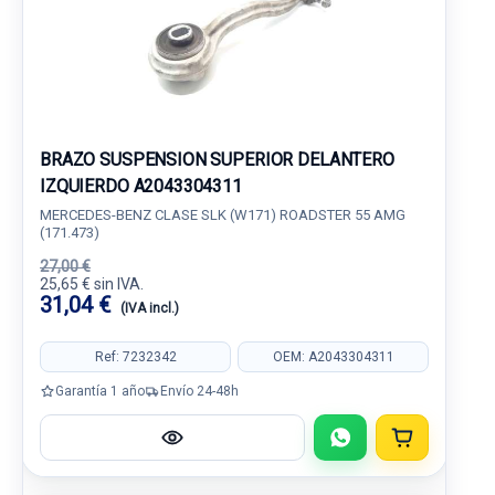
BRAZO SUSPENSION SUPERIOR DELANTERO
IZQUIERDO A2043304311
MERCEDES-BENZ CLASE SLK (W171) ROADSTER 55 AMG
(171.473)
27,00 €
25,65 € sin IVA.
31,04 €
(IVA incl.)
Ref: 7232342
OEM: A2043304311
Garantía 1 año
Envío 24-48h