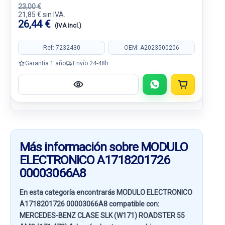
23,00 €
21,85 € sin IVA.
26,44 €
(IVA incl.)
Ref: 7232430
OEM: A2023500206
Garantía 1 año
Envío 24-48h
Más información sobre MODULO
ELECTRONICO A1718201726
00003066A8
En esta categoría encontrarás MODULO ELECTRONICO
A1718201726 00003066A8 compatible con:
MERCEDES-BENZ CLASE SLK (W171) ROADSTER 55