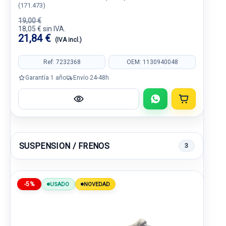
(171.473)
19,00 €
18,05 € sin IVA.
21,84 €
(IVA incl.)
Ref: 7232368
OEM: 1130940048
Garantía 1 año
Envío 24-48h
SUSPENSION / FRENOS
3
-5%
USADO
NOVEDAD