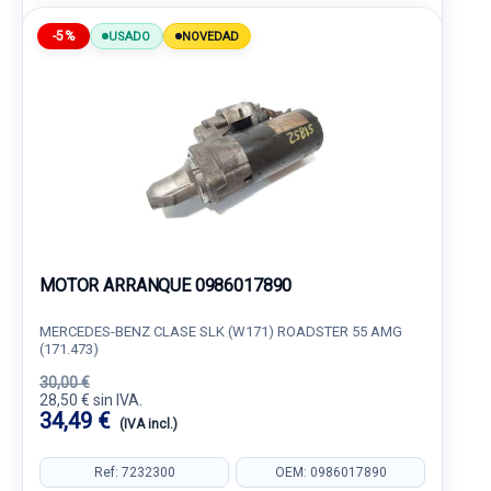
-5%
USADO
NOVEDAD
MOTOR ARRANQUE 0986017890
MERCEDES-BENZ CLASE SLK (W171) ROADSTER 55 AMG
(171.473)
30,00 €
28,50 € sin IVA.
34,49 €
(IVA incl.)
Ref: 7232300
OEM: 0986017890