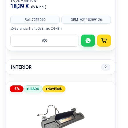
15,20 € sin IVA.
18,39 €
(IVA incl.)
Ref: 7251060
OEM: A2118209126
Garantía 1 año
Envío 24-48h
INTERIOR
2
-5%
USADO
NOVEDAD