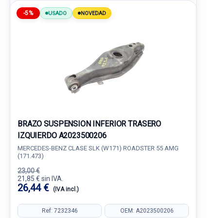
-5%
USADO
NOVEDAD
BRAZO SUSPENSION INFERIOR TRASERO
IZQUIERDO A2023500206
MERCEDES-BENZ CLASE SLK (W171) ROADSTER 55 AMG
(171.473)
23,00 €
21,85 € sin IVA.
26,44 €
(IVA incl.)
Ref: 7232346
OEM: A2023500206