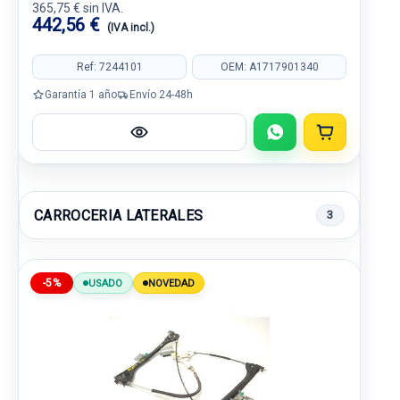
365,75 € sin IVA.
442,56 €
(IVA incl.)
Ref: 7244101
OEM: A1717901340
Garantía 1 año
Envío 24-48h
CARROCERIA LATERALES
3
-5%
USADO
NOVEDAD