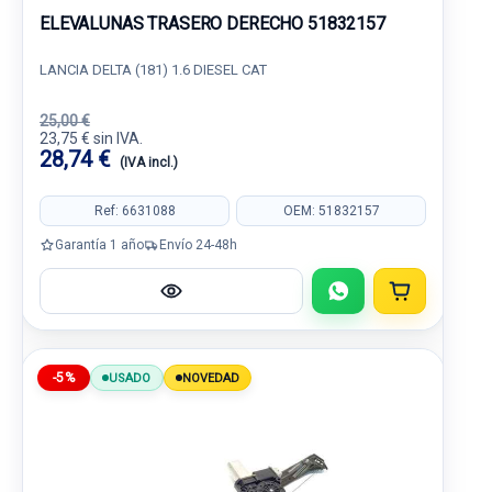
ELEVALUNAS TRASERO DERECHO 51832157
LANCIA DELTA (181) 1.6 DIESEL CAT
25,00 €
23,75 € sin IVA.
28,74 €
(IVA incl.)
Ref: 6631088
OEM: 51832157
Garantía 1 año
Envío 24-48h
-5%
USADO
NOVEDAD