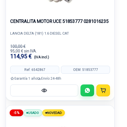
CENTRALITA MOTOR UCE 51853777 0281016235
LANCIA DELTA (181) 1.6 DIESEL CAT
100,00 €
95,00 € sin IVA.
114,95 €
(IVA incl.)
Ref: 6542867
OEM: 51853777
Garantía 1 año
Envío 24-48h
-5%
USADO
NOVEDAD