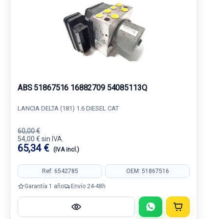
ABS 51867516 16882709 54085113Q
LANCIA DELTA (181) 1.6 DIESEL CAT
60,00 €
54,00 € sin IVA.
65,34 €
(IVA incl.)
Ref: 6542785
OEM: 51867516
Garantía 1 año
Envío 24-48h