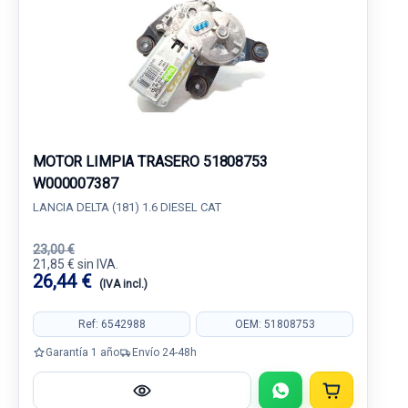
MOTOR LIMPIA TRASERO 51808753
W000007387
LANCIA DELTA (181) 1.6 DIESEL CAT
23,00 €
21,85 € sin IVA.
26,44 €
(IVA incl.)
Ref: 6542988
OEM: 51808753
Garantía 1 año
Envío 24-48h