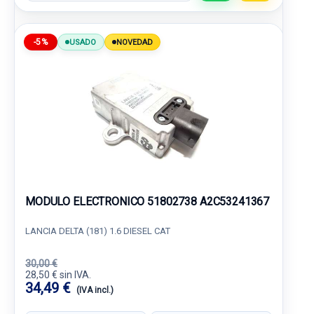
-5%
USADO
NOVEDAD
MODULO ELECTRONICO 51802738 A2C53241367
LANCIA DELTA (181) 1.6 DIESEL CAT
30,00 €
28,50 € sin IVA.
34,49 €
(IVA incl.)