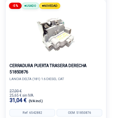
-5%
USADO
NOVEDAD
CERRADURA PUERTA TRASERA DERECHA
51850876
LANCIA DELTA (181) 1.6 DIESEL CAT
27,00 €
25,65 € sin IVA.
31,04 €
(IVA incl.)
Ref: 6542882
OEM: 51850876