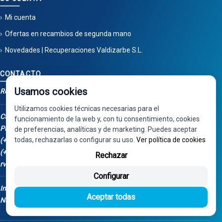
Mi cuenta
Ofertas en recambios de segunda mano
Novedades | Recuperaciones Valdizarbe S.L.
CONTACTO
Usamos cookies
Recuperaciones Valdizarbe
Utilizamos cookies técnicas necesarias para el
Ctra. Artazu, km 1, 31100
funcionamiento de la web y, con tu consentimiento, cookies
Puente la Reina - Navarra
de preferencias, analíticas y de marketing. Puedes aceptar
todas, rechazarlas o configurar su uso.
Ver política de cookies
(+34) 948 34 04 98
(+34) 668 848 123
Rechazar
rv@valdizarbe.es
Configurar
Instalación Fotovoltaica - Fondos
Aceptar todas
Next Generation