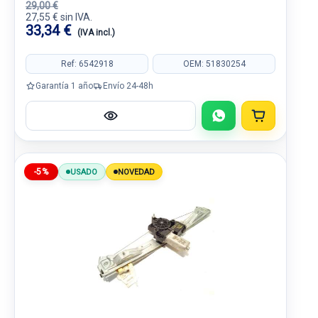
29,00 €
27,55 € sin IVA.
33,34 €
(IVA incl.)
Ref: 6542918
OEM: 51830254
Garantía 1 año
Envío 24-48h
-5%
USADO
NOVEDAD