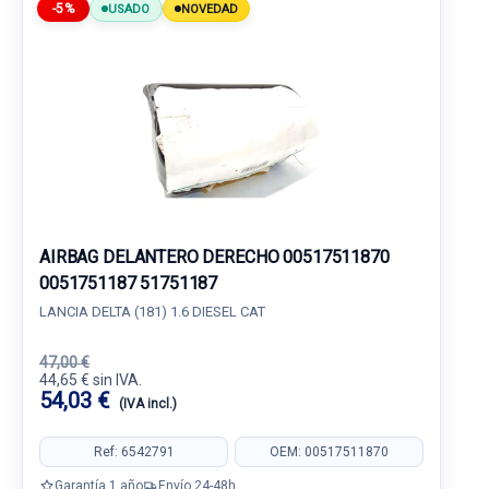
-5%
USADO
NOVEDAD
AIRBAG DELANTERO DERECHO 00517511870
0051751187 51751187
LANCIA DELTA (181) 1.6 DIESEL CAT
47,00 €
44,65 € sin IVA.
54,03 €
(IVA incl.)
Ref: 6542791
OEM: 00517511870
Garantía 1 año
Envío 24-48h