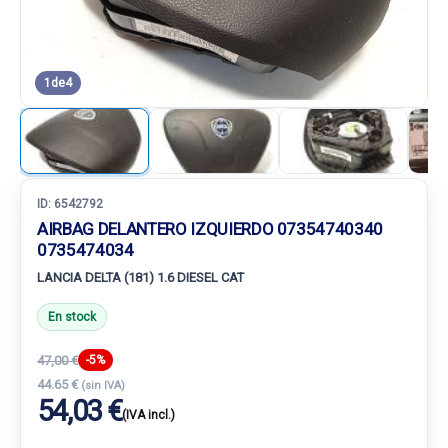
1
de
4
ID:
6542792
AIRBAG DELANTERO IZQUIERDO 07354740340
0735474034
LANCIA DELTA (181) 1.6 DIESEL CAT
En stock
47,00 €
-5%
44.65 €
(sin IVA)
54,03 €
(IVA incl.)