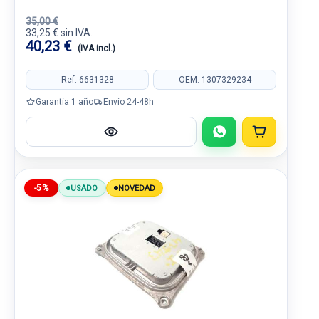
35,00 €
33,25 € sin IVA.
40,23 €
(IVA incl.)
Ref: 6631328
OEM: 1307329234
Garantía 1 año
Envío 24-48h
-5%
USADO
NOVEDAD