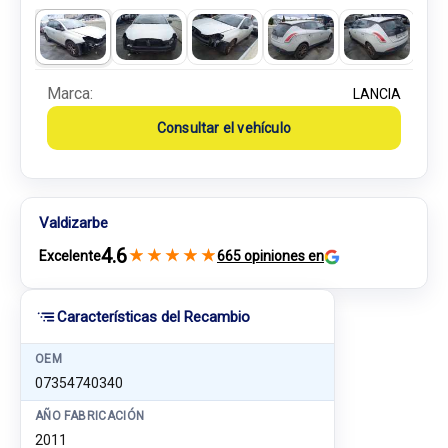
Marca:
LANCIA
Consultar el vehículo
Valdizarbe
4.6
★
★
★
★
★
Excelente
665 opiniones en
Características del Recambio
OEM
07354740340
AÑO FABRICACIÓN
2011