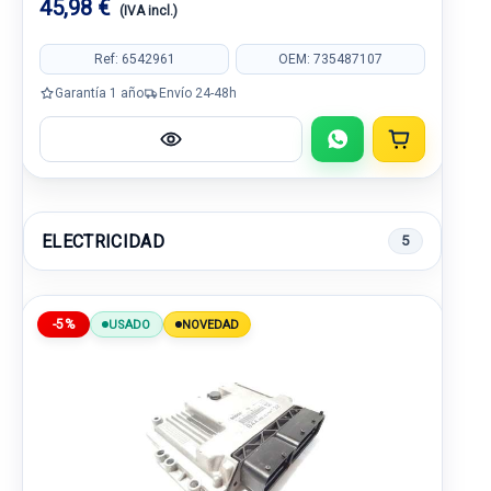
45,98 €
(IVA incl.)
Ref: 6542961
OEM: 735487107
Garantía 1 año
Envío 24-48h
ELECTRICIDAD
5
-5%
USADO
NOVEDAD