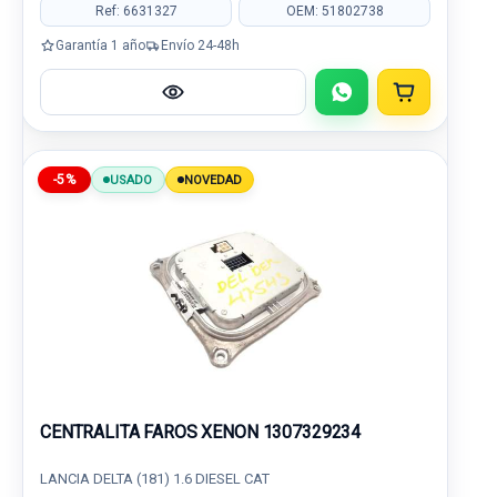
Ref: 6631327
OEM: 51802738
Garantía 1 año
Envío 24-48h
-5%
USADO
NOVEDAD
CENTRALITA FAROS XENON 1307329234
LANCIA DELTA (181) 1.6 DIESEL CAT