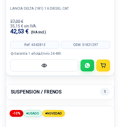
LANCIA DELTA (181) 1.6 DIESEL CAT
37,00 €
35,15 € sin IVA.
42,53 €
(IVA incl.)
Ref: 6542813
OEM: 51821297
Garantía 1 año
Envío 24-48h
SUSPENSION / FRENOS
1
-10%
USADO
NOVEDAD