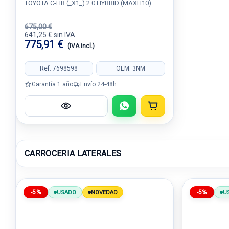
TOYOTA C-HR (_X1_) 2.0 HYBRID (MAXH10)
675,00 €
641,25 € sin IVA.
775,91 €
(IVA incl.)
Ref: 7698598
OEM: 3NM
Garantía 1 año
Envío 24-48h
CARROCERIA LATERALES
-5%
-5%
USADO
NOVEDAD
U