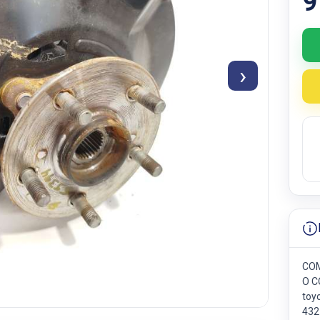
9
›
COM
O C
toy
432