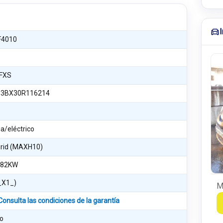
F4010
FXS
3BX30R116214
a/eléctrico
brid (MAXH10)
 82KW
_X1_)
M
Consulta las condiciones de la garantía
o