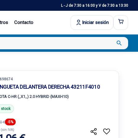
L - J de 7:30 a 16:00 y V de 7:30 a 13:30
tros
Contacto
Iniciar sesión
search
698674
NGUETA DELANTERA DERECHA 43211F4010
OTA C-HR (_X1_) 2.0 HYBRID (MAXH10)
 stock
0 €
-5%
€
(sin IVA)