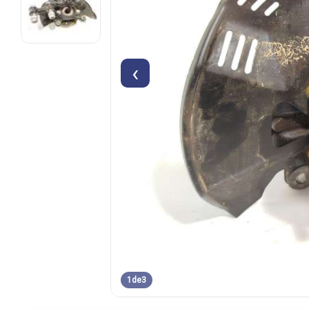
‹
1
de
3