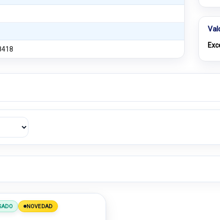
Val
Exc
8418
SADO
NOVEDAD