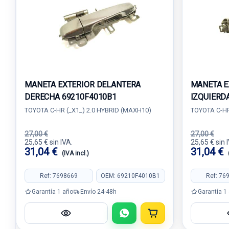
MANETA EXTERIOR DELANTERA
MANETA E
DERECHA 69210F4010B1
IZQUIERD
TOYOTA C-HR (_X1_) 2.0 HYBRID (MAXH10)
TOYOTA C-HR
27,00 €
27,00 €
25,65 € sin IVA.
25,65 € sin 
31,04 €
31,04 €
(IVA incl.)
Ref: 7698669
OEM: 69210F4010B1
Ref: 76
Garantía 1 año
Envío 24-48h
Garantía 1