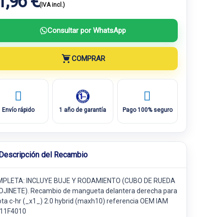
1,96 €
(IVA incl.)
Consultar por WhatsApp
COMPRAR
Envío rápido
1 año de garantía
Pago 100% seguro
Descripción del Recambio
PLETA: INCLUYE BUJE Y RODAMIENTO (CUBO DE RUEDA
OJINETE). Recambio de mangueta delantera derecha para
ota c-hr (_x1_) 2.0 hybrid (maxh10) referencia OEM IAM
11F4010