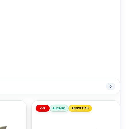
6
-5%
USADO
NOVEDAD