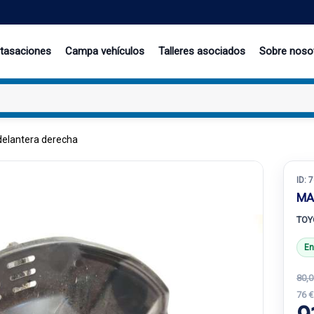
 tasaciones
Campa vehículos
Talleres asociados
Sobre noso
elantera derecha
ID:
7
MA
TOY
En
80,0
76 