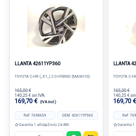
LLANTA 42611YP360
LLANTA 4
TOYOTA C-HR (_X1_) 2.0 HYBRID (MAXH10)
TOYOTA C-HR
165,00 €
165,00 €
140,25 € sin IVA.
140,25 € sin
169,70 €
169,70 
(IVA incl.)
Ref: 7698659
OEM: 42611YP360
Ref: 76
Garantía 1 año
Envío 24-48h
Garantía 1