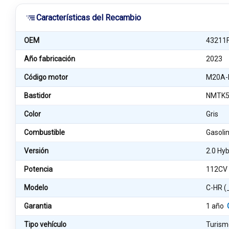
Características del Recambio
OEM
43211
Año fabricación
2023
Código motor
M20A-
Bastidor
NMTK5
Color
Gris
Combustible
Gasolin
Versión
2.0 Hy
Potencia
112CV
Modelo
C-HR (
Garantia
1 año
Tipo vehículo
Turism