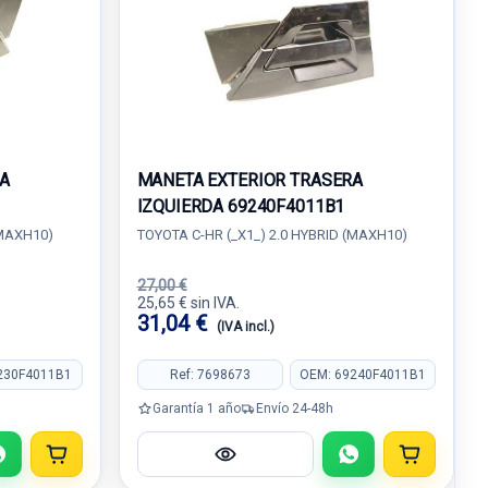
A
MANETA EXTERIOR TRASERA
IZQUIERDA 69240F4011B1
(MAXH10)
TOYOTA C-HR (_X1_) 2.0 HYBRID (MAXH10)
27,00 €
25,65 € sin IVA.
31,04 €
(IVA incl.)
230F4011B1
Ref: 7698673
OEM: 69240F4011B1
Garantía 1 año
Envío 24-48h