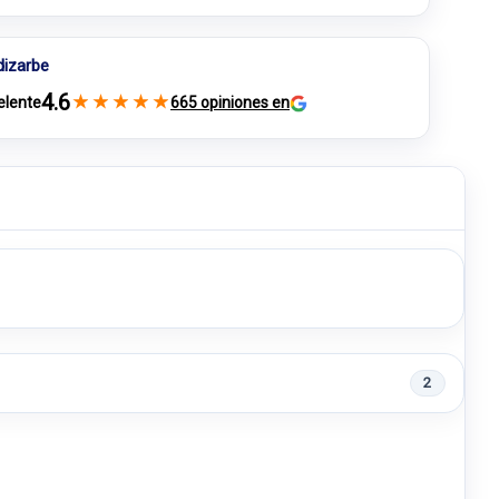
dizarbe
4.6
★
★
★
★
★
elente
665 opiniones en
2