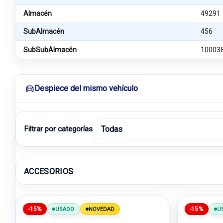
Almacén
49291
SubAlmacén
456
SubSubAlmacén
10003
Despiece del mismo vehículo
Filtrar por categorías
ACCESORIOS
-15%
-15%
USADO
NOVEDAD
U