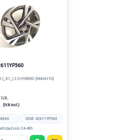
2611YP360
 (_X1_) 2.0 HYBRID (MAXH10)
 IVA.
€
(IVA incl.)
98660
OEM: 42611YP360
 año
Envío 24-48h