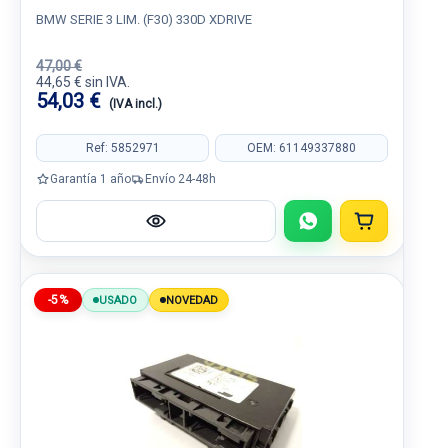
BMW SERIE 3 LIM. (F30) 330D XDRIVE
47,00 €
44,65 € sin IVA.
54,03 €
(IVA incl.)
Ref: 5852971
OEM: 61149337880
Garantía 1 año
Envío 24-48h
-5%
USADO
NOVEDAD