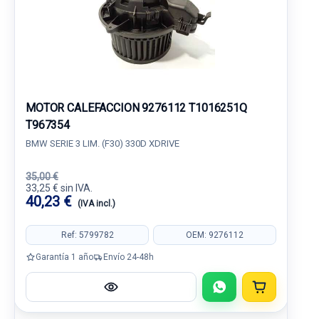
MOTOR CALEFACCION 9276112 T1016251Q
T967354
BMW SERIE 3 LIM. (F30) 330D XDRIVE
35,00 €
33,25 € sin IVA.
40,23 €
(IVA incl.)
Ref: 5799782
OEM: 9276112
Garantía 1 año
Envío 24-48h