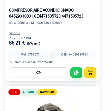
COMPRESOR AIRE ACONDICIONADO
64529330831 GE4471505723 4471505723
BMW SERIE 3 LIM. (F30) 330D XDRIVE
75,00 €
71,25 € sin IVA.
86,21 €
(IVA incl.)
Ref: 5799677
OEM: 64529330831
Garantía 1 año
Envío 24-48h
-5%
USADO
NOVEDAD