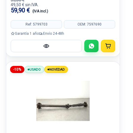
55,00 €
49,50 € sin IVA.
59,90 €
(IVA incl.)
Ref: 5799703
OEM: 7597690
Garantía 1 año
Envío 24-48h
-10%
USADO
NOVEDAD