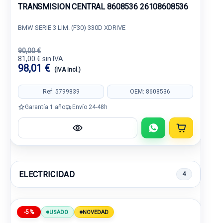
TRANSMISION CENTRAL 8608536 26108608536
BMW SERIE 3 LIM. (F30) 330D XDRIVE
90,00 €
81,00 € sin IVA.
98,01 €
(IVA incl.)
Ref: 5799839
OEM: 8608536
Garantía 1 año
Envío 24-48h
ELECTRICIDAD
4
-5%
USADO
NOVEDAD