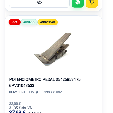
-5%
USADO
NOVEDAD
POTENCIOMETRO PEDAL 35426853175
6PV01043533
BMW SERIE 3 LIM. (F30) 330D XDRIVE
33,00 €
31,35 € sin IVA.
37,93 €