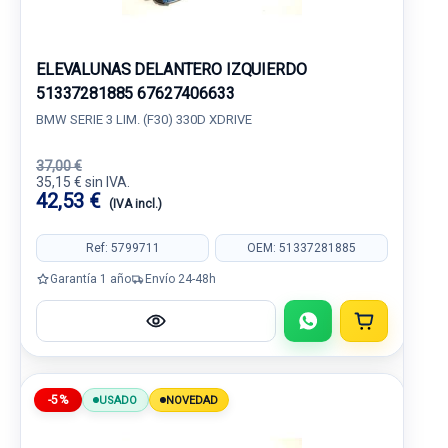
ELEVALUNAS DELANTERO IZQUIERDO
51337281885 67627406633
BMW SERIE 3 LIM. (F30) 330D XDRIVE
37,00 €
35,15 € sin IVA.
42,53 €
(IVA incl.)
Ref: 5799711
OEM: 51337281885
Garantía 1 año
Envío 24-48h
-5%
USADO
NOVEDAD