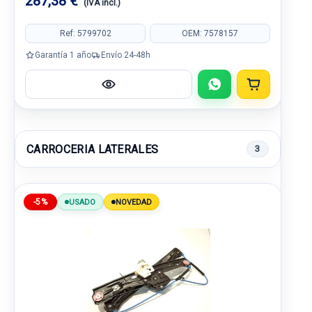
287,38 €
(IVA incl.)
Ref: 5799702
OEM: 7578157
Garantía 1 año
Envío 24-48h
CARROCERIA LATERALES
3
-5%
USADO
NOVEDAD