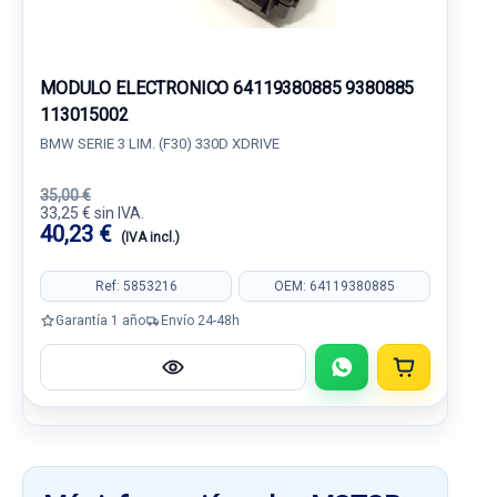
MODULO ELECTRONICO 64119380885 9380885
113015002
BMW SERIE 3 LIM. (F30) 330D XDRIVE
35,00 €
33,25 € sin IVA.
40,23 €
(IVA incl.)
Ref: 5853216
OEM: 64119380885
Garantía 1 año
Envío 24-48h