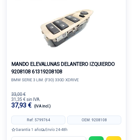
MANDO ELEVALUNAS DELANTERO IZQUIERDO
9208108 61319208108
BMW SERIE 3 LIM. (F30) 330D XDRIVE
33,00 €
31,35 € sin IVA.
37,93 €
(IVA incl.)
Ref: 5799764
OEM: 9208108
Garantía 1 año
Envío 24-48h