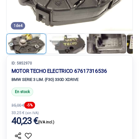
1
de
4
ID:
5852970
MOTOR TECHO ELECTRICO 67617316536
BMW SERIE 3 LIM. (F30) 330D XDRIVE
En stock
35,00 €
-5%
33.25 €
(sin IVA)
40,23 €
(IVA incl.)