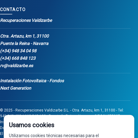
CONTACTO
Recuperaciones Valdizarbe
Ctra. Artazu, km 1, 31100
Puente la Reina - Navarra
(+34) 948 34 04 98
(+34) 668 848 123
rv@valdizarbe.es
Instalación Fotovoltaica - Fondos
Next Generation
© 2025 - Recuperaciones Valdizarbe S.L. - Ctra. Artazu, km 1, 31100 - Tel:
948 340 498 / 668 848 123 - Puente la Reina - Navarra - CIF B31275837.
Inscrita en el Registro Mercantil de Navarra, Tomo 32, Folio 75, Hoja 525.
Usamos cookies
Desarrollado por
Seintosoft
El proyecto de inversión "0011-0558-2024-000008" ha sido subvencionado
Utilizamos cookies técnicas necesarias para el