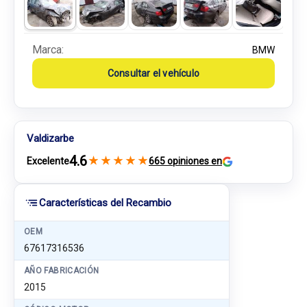
Marca:
BMW
Consultar el vehículo
Valdizarbe
4.6
★
★
★
★
★
Excelente
665 opiniones en
Características del Recambio
OEM
67617316536
AÑO FABRICACIÓN
2015