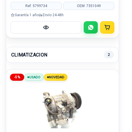
Ref: 5799734
OEM: 7351049
Garantía 1 año
Envío 24-48h
CLIMATIZACION
2
-5%
USADO
NOVEDAD