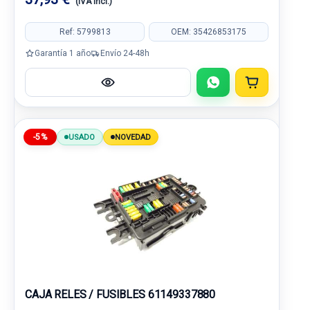
(IVA incl.)
Ref: 5799813
OEM: 35426853175
Garantía 1 año
Envío 24-48h
-5%
USADO
NOVEDAD
CAJA RELES / FUSIBLES 61149337880