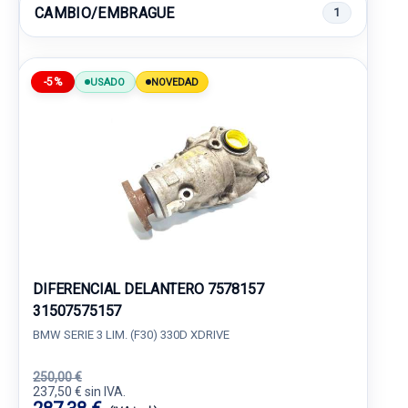
CAMBIO/EMBRAGUE
1
-5%
USADO
NOVEDAD
DIFERENCIAL DELANTERO 7578157
31507575157
BMW SERIE 3 LIM. (F30) 330D XDRIVE
250,00 €
237,50 € sin IVA.