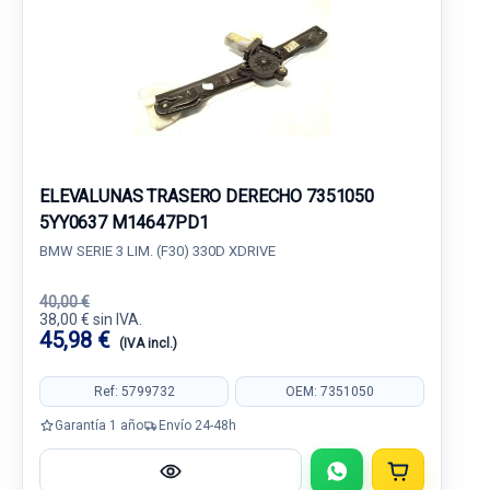
ELEVALUNAS TRASERO DERECHO 7351050
5YY0637 M14647PD1
BMW SERIE 3 LIM. (F30) 330D XDRIVE
40,00 €
38,00 € sin IVA.
45,98 €
(IVA incl.)
Ref: 5799732
OEM: 7351050
Garantía 1 año
Envío 24-48h