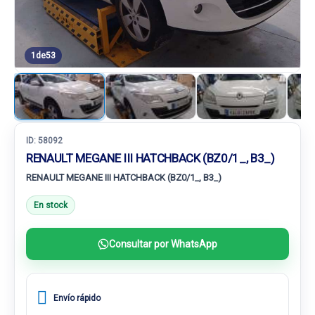
1
de
53
ID:
58092
RENAULT MEGANE III HATCHBACK (BZ0/1_, B3_)
RENAULT MEGANE III HATCHBACK (BZ0/1_, B3_)
En stock
Consultar por WhatsApp
Envío rápido