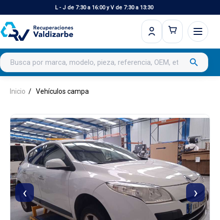
L - J de 7:30 a 16:00 y V de 7:30 a 13:30
Buscar productos
search
Inicio
Vehículos campa
‹
›