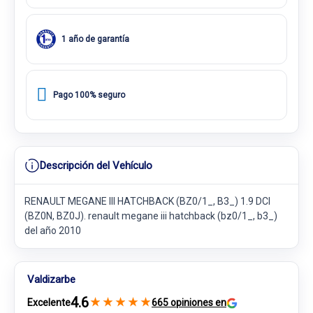
1 año de garantía
Pago 100% seguro
Descripción del Vehículo
RENAULT MEGANE III HATCHBACK (BZ0/1_, B3_) 1.9 DCI
(BZ0N, BZ0J). renault megane iii hatchback (bz0/1_, b3_)
del año 2010
Valdizarbe
4.6
★
★
★
★
★
Excelente
665 opiniones en