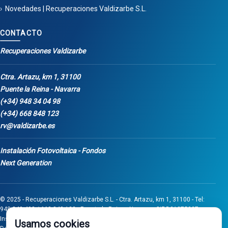
Novedades | Recuperaciones Valdizarbe S.L.
CONTACTO
Recuperaciones Valdizarbe
Ctra. Artazu, km 1, 31100
Puente la Reina - Navarra
(+34) 948 34 04 98
(+34) 668 848 123
rv@valdizarbe.es
Instalación Fotovoltaica - Fondos
Next Generation
© 2025 - Recuperaciones Valdizarbe S.L. - Ctra. Artazu, km 1, 31100 - Tel:
948 340 498 / 668 848 123 - Puente la Reina - Navarra - CIF B31275837.
Inscrita en el Registro Mercantil de Navarra, Tomo 32, Folio 75, Hoja 525.
Usamos cookies