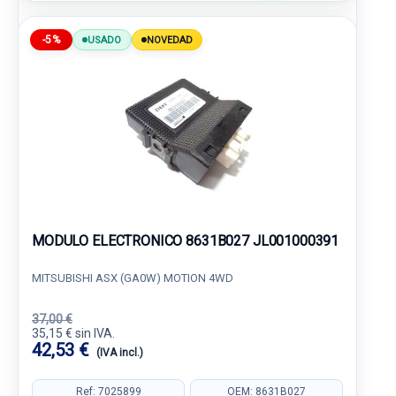
-5%
USADO
NOVEDAD
MODULO ELECTRONICO 8631B027 JL001000391
MITSUBISHI ASX (GA0W) MOTION 4WD
37,00 €
35,15 € sin IVA.
42,53 €
(IVA incl.)
Ref: 7025899
OEM: 8631B027