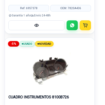
Ref: 6957378
OEM: 7820A436
Garantía 1 año
Envío 24-48h
-5%
USADO
NOVEDAD
CUADRO INSTRUMENTOS 8100B726