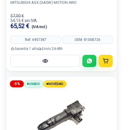
MITSUBISHI ASX (GA0W) MOTION 4WD
57,00 €
54,15 € sin IVA.
65,52 €
(IVA incl.)
Ref: 6957387
OEM: 8100B726
Garantía 1 año
Envío 24-48h
-5%
USADO
NOVEDAD