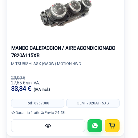
MANDO CALEFACCION / AIRE ACONDICIONADO
7820A115XB
MITSUBISHI ASX (GA0W) MOTION 4WD
29,00 €
27,55 € sin IVA.
33,34 €
(IVA incl.)
Ref: 6957388
OEM: 7820A115XB
Garantía 1 año
Envío 24-48h