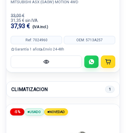
MITSUBISHI ASX (GA0W) MOTION 4WD
33,00 €
31,35 € sin IVA.
37,93 €
(IVA incl.)
Ref: 7024960
OEM: 5713A257
Garantía 1 año
Envío 24-48h
CLIMATIZACION
1
-5%
USADO
NOVEDAD