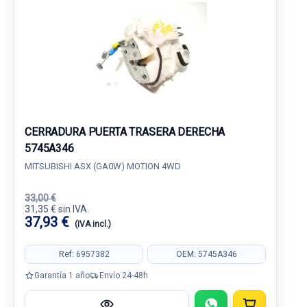
CERRADURA PUERTA TRASERA DERECHA
5745A346
MITSUBISHI ASX (GA0W) MOTION 4WD
33,00 €
31,35 € sin IVA.
37,93 €
(IVA incl.)
Ref: 6957382
OEM: 5745A346
Garantía 1 año
Envío 24-48h