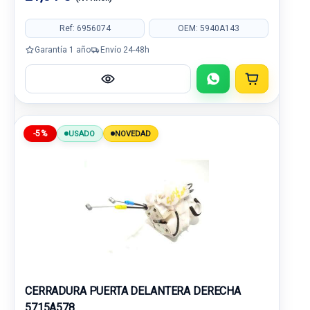
Ref: 6956074
OEM: 5940A143
Garantía 1 año
Envío 24-48h
-5%
USADO
NOVEDAD
CERRADURA PUERTA DELANTERA DERECHA
5715A578