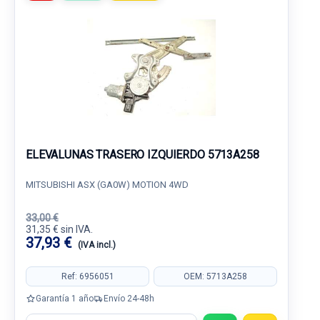
ELEVALUNAS TRASERO IZQUIERDO 5713A258
MITSUBISHI ASX (GA0W) MOTION 4WD
33,00 €
31,35 € sin IVA.
37,93 €
(IVA incl.)
Ref: 6956051
OEM: 5713A258
Garantía 1 año
Envío 24-48h