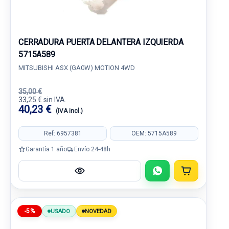
CERRADURA PUERTA DELANTERA IZQUIERDA
5715A589
MITSUBISHI ASX (GA0W) MOTION 4WD
35,00 €
33,25 € sin IVA.
40,23 €
(IVA incl.)
Ref: 6957381
OEM: 5715A589
Garantía 1 año
Envío 24-48h
-5%
USADO
NOVEDAD