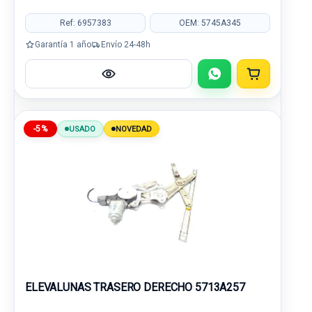
Ref: 6957383
OEM: 5745A345
Garantía 1 año
Envío 24-48h
-5%
USADO
NOVEDAD
ELEVALUNAS TRASERO DERECHO 5713A257