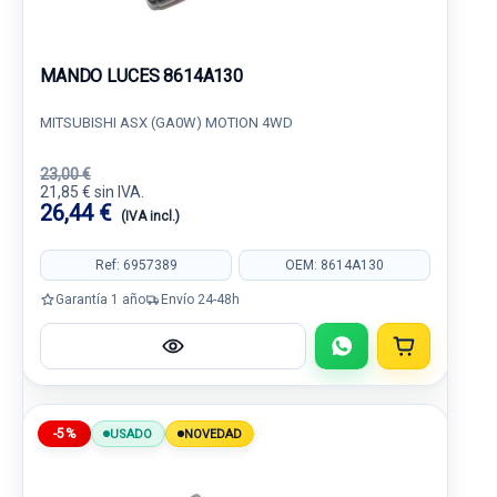
MANDO LUCES 8614A130
MITSUBISHI ASX (GA0W) MOTION 4WD
23,00 €
21,85 € sin IVA.
26,44 €
(IVA incl.)
Ref: 6957389
OEM: 8614A130
Garantía 1 año
Envío 24-48h
-5%
USADO
NOVEDAD