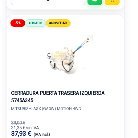
-5%
USADO
NOVEDAD
CERRADURA PUERTA TRASERA IZQUIERDA
5745A345
MITSUBISHI ASX (GA0W) MOTION 4WD
33,00 €
31,35 € sin IVA.
37,93 €
(IVA incl.)