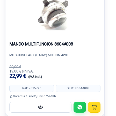
MANDO MULTIFUNCION 8604A008
MITSUBISHI ASX (GA0W) MOTION 4WD
20,00 €
19,00 € sin IVA.
22,99 €
(IVA incl.)
Ref: 7025796
OEM: 8604A008
Garantía 1 año
Envío 24-48h