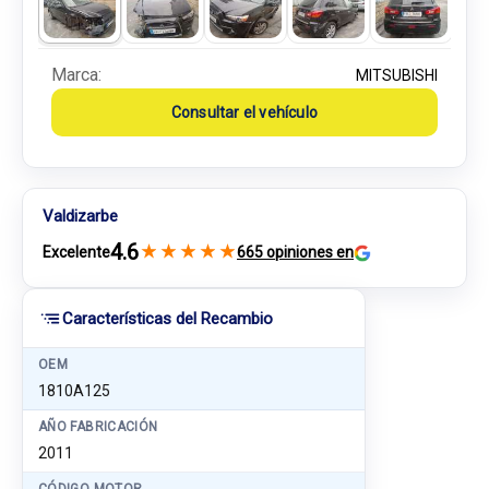
Marca:
MITSUBISHI
Consultar el vehículo
Valdizarbe
4.6
★
★
★
★
★
Excelente
665 opiniones en
Características del Recambio
OEM
1810A125
AÑO FABRICACIÓN
2011