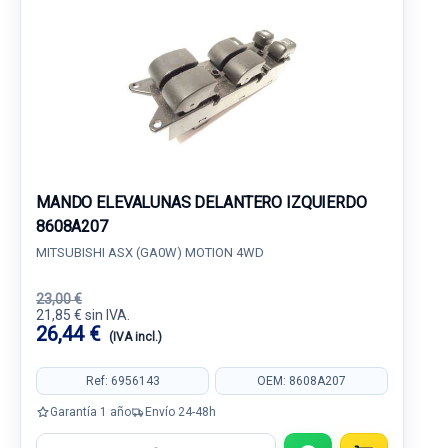
MANDO ELEVALUNAS DELANTERO IZQUIERDO
8608A207
MITSUBISHI ASX (GA0W) MOTION 4WD
23,00 €
21,85 € sin IVA.
26,44 €
(IVA incl.)
Ref: 6956143
OEM: 8608A207
Garantía 1 año
Envío 24-48h