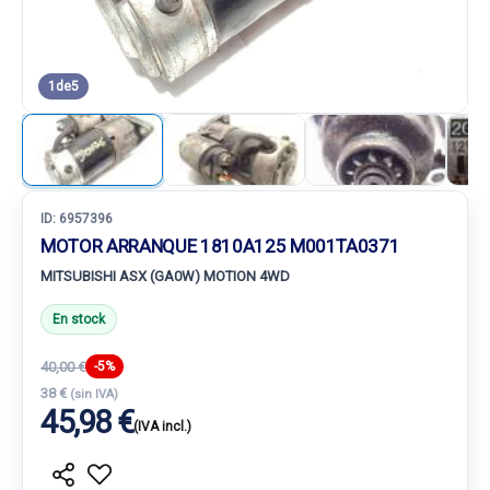
1
de
5
ID:
6957396
MOTOR ARRANQUE 1810A125 M001TA0371
MITSUBISHI ASX (GA0W) MOTION 4WD
En stock
40,00 €
-5%
38 €
(sin IVA)
45,98 €
(IVA incl.)