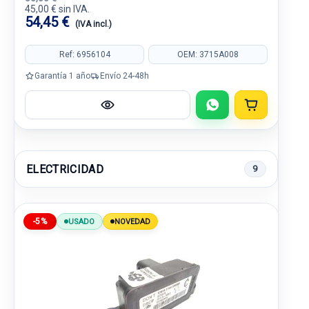
45,00 € sin IVA.
54,45 €
(IVA incl.)
Ref: 6956104
OEM: 3715A008
Garantía 1 año
Envío 24-48h
ELECTRICIDAD
9
-5%
USADO
NOVEDAD