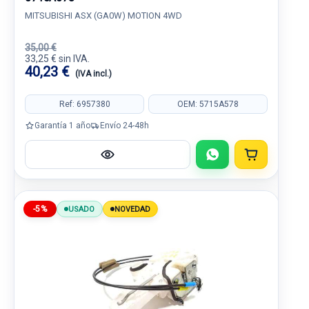
MITSUBISHI ASX (GA0W) MOTION 4WD
35,00 €
33,25 € sin IVA.
40,23 €
(IVA incl.)
Ref: 6957380
OEM: 5715A578
Garantía 1 año
Envío 24-48h
-5%
USADO
NOVEDAD