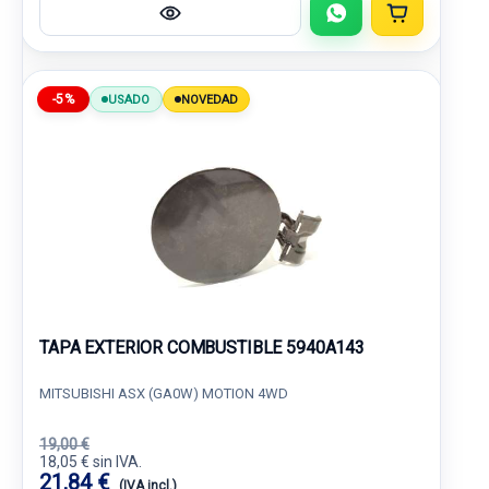
-5%
USADO
NOVEDAD
TAPA EXTERIOR COMBUSTIBLE 5940A143
MITSUBISHI ASX (GA0W) MOTION 4WD
19,00 €
18,05 € sin IVA.
21,84 €
(IVA incl.)