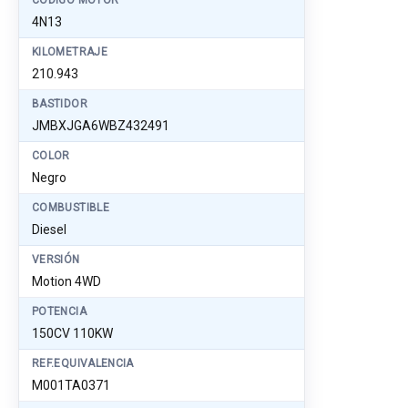
CÓDIGO MOTOR
4N13
KILOMETRAJE
210.943
BASTIDOR
JMBXJGA6WBZ432491
COLOR
Negro
COMBUSTIBLE
Diesel
VERSIÓN
Motion 4WD
POTENCIA
150CV 110KW
REF.EQUIVALENCIA
M001TA0371