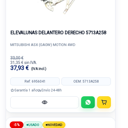
ELEVALUNAS DELANTERO DERECHO 5713A258
MITSUBISHI ASX (GA0W) MOTION 4WD
33,00 €
31,35 € sin IVA.
37,93 €
(IVA incl.)
Ref: 6956041
OEM: 5713A258
Garantía 1 año
Envío 24-48h
-5%
USADO
NOVEDAD