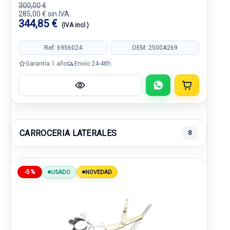
300,00 €
285,00 € sin IVA.
344,85 €
(IVA incl.)
Ref: 6956024
OEM: 2500A269
Garantía 1 año
Envío 24-48h
CARROCERIA LATERALES
8
-5%
USADO
NOVEDAD