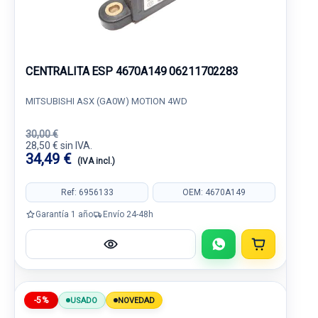
CENTRALITA ESP 4670A149 06211702283
MITSUBISHI ASX (GA0W) MOTION 4WD
30,00 €
28,50 € sin IVA.
34,49 €
(IVA incl.)
Ref: 6956133
OEM: 4670A149
Garantía 1 año
Envío 24-48h
-5%
USADO
NOVEDAD