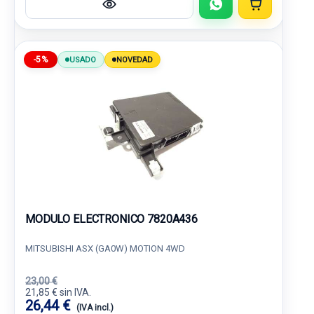
-5%
USADO
NOVEDAD
MODULO ELECTRONICO 7820A436
MITSUBISHI ASX (GA0W) MOTION 4WD
23,00 €
21,85 € sin IVA.
26,44 €
(IVA incl.)