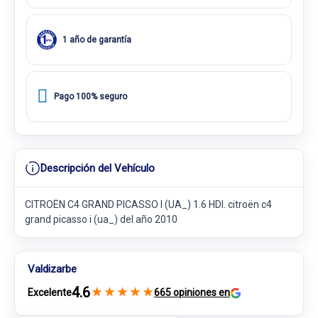
1 año de garantía
Pago 100% seguro
Descripción del Vehículo
CITROËN C4 GRAND PICASSO I (UA_) 1.6 HDI. citroën c4
grand picasso i (ua_) del año 2010
Valdizarbe
4.6
★
★
★
★
★
Excelente
665 opiniones en