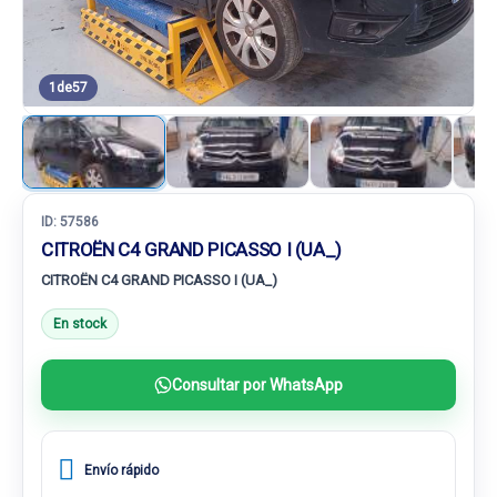
1
de
57
ID:
57586
CITROËN C4 GRAND PICASSO I (UA_)
CITROËN C4 GRAND PICASSO I (UA_)
En stock
Consultar por WhatsApp
Envío rápido