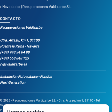
Novedades | Recuperaciones Valdizarbe S.L.
CONTACTO
Recuperaciones Valdizarbe
Ctra. Artazu, km 1, 31100
Puente la Reina - Navarra
(+34) 948 34 04 98
(+34) 668 848 123
rv@valdizarbe.es
Instalación Fotovoltaica - Fondos
Next Generation
© 2025 - Recuperaciones Valdizarbe S.L. - Ctra. Artazu, km 1, 31100 - Tel:
948 340 498 / 668 848 123 - Puente la Reina - Navarra - CIF B31275837.
Inscrita en el Registro Mercantil de Navarra, Tomo 32, Folio 75, Hoja 525.