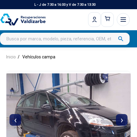
L - J de 7:30 a 16:00 y V de 7:30 a 13:30
Buscar productos
search
Inicio
Vehículos campa
‹
›