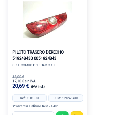
PILOTO TRASERO DERECHO
519248430 0051924843
OPEL COMBO D 1.3 16V CDTI
18,00 €
17,10 € sin IVA.
20,69 €
(IVA incl.)
Ref: 6108063
OEM: 519248430
Garantía 1 año
Envío 24-48h