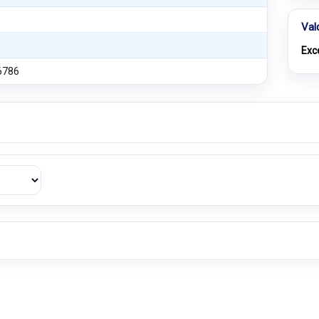
Val
Exc
6786