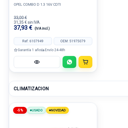
OPEL COMBO D 1.3 16V CDTI
33,00 €
31,35 € sin IVA.
37,93 €
(IVA incl.)
Ref: 6107949
OEM: 51975079
Garantía 1 año
Envío 24-48h
CLIMATIZACION
-5%
USADO
NOVEDAD