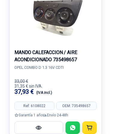
MANDO CALEFACCION / AIRE
ACONDICIONADO 735498657
OPEL COMBO D 1.3 16V CDTI
33,00 €
31,35 € sin IVA.
37,93 €
(IVA incl.)
Ref: 6108022
OEM: 735498657
Garantía 1 año
Envío 24-48h