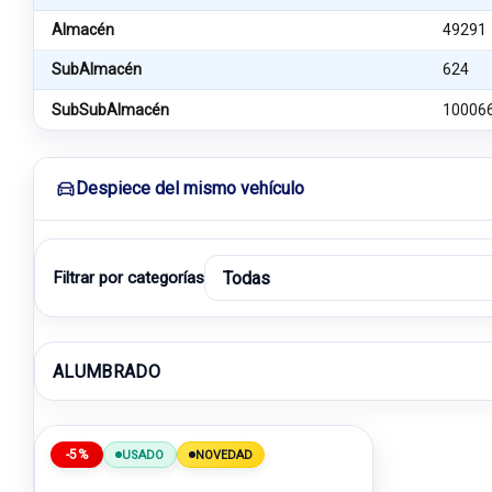
Almacén
49291
SubAlmacén
624
SubSubAlmacén
10006
Despiece del mismo vehículo
Filtrar por categorías
ALUMBRADO
-5%
USADO
NOVEDAD