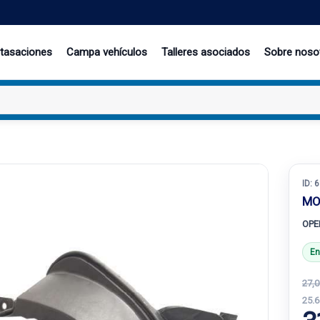
 tasaciones
Campa vehículos
Talleres asociados
Sobre noso
ID:
6
MO
OPE
En
27,0
25.