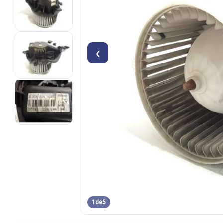
‹
1
de
5