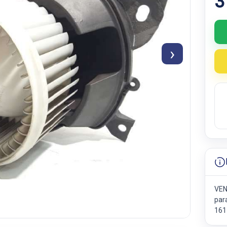
3
›
VEN
par
161