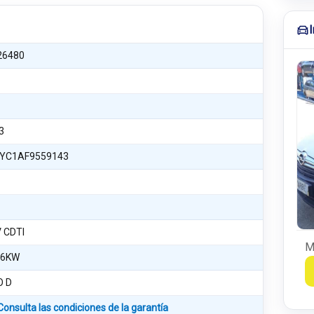
26480
3
YC1AF9559143
V CDTI
M
66KW
 D
Consulta las condiciones de la garantía