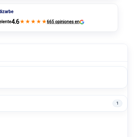
dizarbe
4.6
★
★
★
★
★
elente
665 opiniones en
1