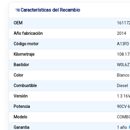
Características del Recambio
OEM
16117
Año fabricación
2014
Código motor
A13FD
Kilometraje
108.17
Bastidor
W0L6Z
Color
Blanco
Combustible
Diesel
Versión
1.3 16
Potencia
90CV 
Modelo
COMBO
Garantia
1 año