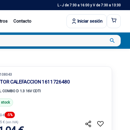
L - J de 7:30 a 16:00 y V de 7:30 a 13:30
tros
Contacto
Iniciar sesión
search
108043
TOR CALEFACCION 1611726480
L COMBO D 1.3 16V CDTI
 stock
0 €
-5%
65 €
(sin IVA)