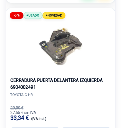
-5%
USADO
NOVEDAD
CERRADURA PUERTA DELANTERA IZQUIERDA
6904002491
TOYOTA C-HR
29,00 €
27,55 € sin IVA.
33,34 €
(IVA incl.)