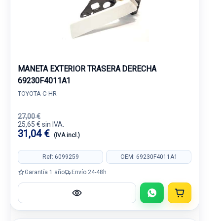
MANETA EXTERIOR TRASERA DERECHA
69230F4011A1
TOYOTA C-HR
27,00 €
25,65 € sin IVA.
31,04 €
(IVA incl.)
Ref: 6099259
OEM: 69230F4011A1
Garantía 1 año
Envío 24-48h