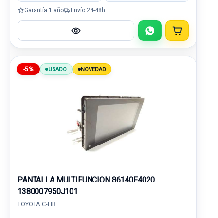
Garantía 1 año
Envío 24-48h
-5%
USADO
NOVEDAD
PANTALLA MULTIFUNCION 86140F4020
1380007950J101
TOYOTA C-HR