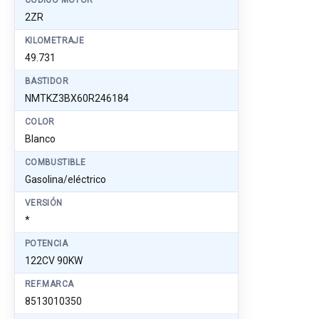
CÓDIGO MOTOR
2ZR
KILOMETRAJE
49.731
BASTIDOR
NMTKZ3BX60R246184
COLOR
Blanco
COMBUSTIBLE
Gasolina/eléctrico
VERSIÓN
*
POTENCIA
122CV 90KW
REF.MARCA
8513010350