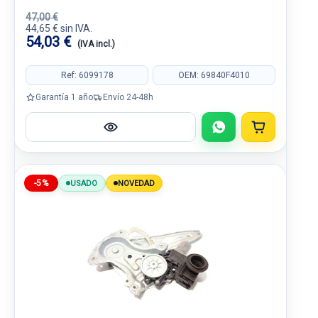
47,00 €
44,65 € sin IVA.
54,03 €
(IVA incl.)
Ref: 6099178
OEM: 69840F4010
Garantía 1 año
Envío 24-48h
-5%
USADO
NOVEDAD