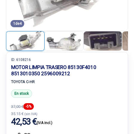
1
de
4
ID:
6108216
MOTOR LIMPIA TRASERO 85130F4010
8513010350 2596009212
TOYOTA C-HR
En stock
37,00 €
-5%
35.15 €
(sin IVA)
42,53 €
(IVA incl.)