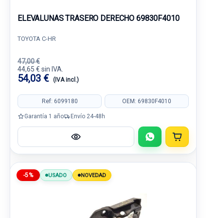
ELEVALUNAS TRASERO DERECHO 69830F4010
TOYOTA C-HR
47,00 €
44,65 € sin IVA.
54,03 €
(IVA incl.)
Ref: 6099180
OEM: 69830F4010
Garantía 1 año
Envío 24-48h
-5%
USADO
NOVEDAD