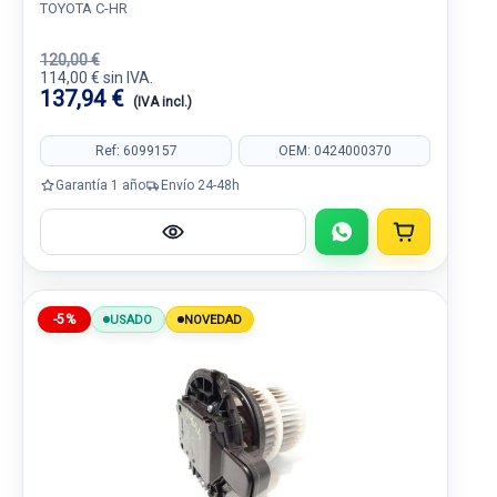
TOYOTA C-HR
120,00 €
114,00 € sin IVA.
137,94 €
(IVA incl.)
Ref: 6099157
OEM: 0424000370
Garantía 1 año
Envío 24-48h
-5%
USADO
NOVEDAD