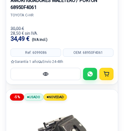
AMORTIGUADORES MALETERO / PORTON
68950F4061
TOYOTA C-HR
30,00 €
28,50 € sin IVA.
34,49 €
(IVA incl.)
Ref: 6099086
OEM: 68950F4061
Garantía 1 año
Envío 24-48h
-5%
USADO
NOVEDAD