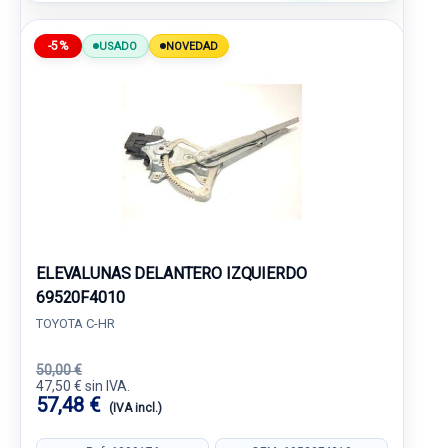
-5%
USADO
NOVEDAD
ELEVALUNAS DELANTERO IZQUIERDO
69520F4010
TOYOTA C-HR
50,00 €
47,50 € sin IVA.
57,48 €
(IVA incl.)