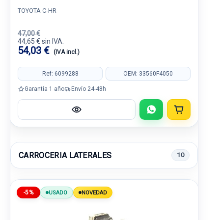
TOYOTA C-HR
47,00 €
44,65 € sin IVA.
54,03 €
(IVA incl.)
Ref: 6099288
OEM: 33560F4050
Garantía 1 año
Envío 24-48h
CARROCERIA LATERALES
10
-5%
USADO
NOVEDAD