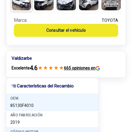
Marca:
TOYOTA
Consultar el vehículo
Valdizarbe
4.6
★
★
★
★
★
Excelente
665 opiniones en
Características del Recambio
OEM
85130F4010
AÑO FABRICACIÓN
2019