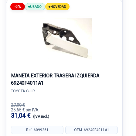
-5%
USADO
NOVEDAD
MANETA EXTERIOR TRASERA IZQUIERDA
69240F4011A1
TOYOTA C-HR
27,00 €
25,65 € sin IVA.
31,04 €
(IVA incl.)
Ref: 6099261
OEM: 69240F4011A1