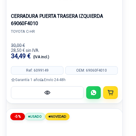
CERRADURA PUERTA TRASERA IZQUIERDA
69060F4010
TOYOTA C-HR
30,00 €
28,50 € sin IVA.
34,49 €
(IVA incl.)
Ref: 6099149
OEM: 69060F4010
Garantía 1 año
Envío 24-48h
-5%
USADO
NOVEDAD