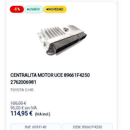
-5%
USADO
NOVEDAD
CENTRALITA MOTOR UCE 89661F4250
2762006981
TOYOTA C-HR
100,00 €
95,00 € sin IVA.
114,95 €
(IVA incl.)
Ref: 6099140
OEM: 89661F4250