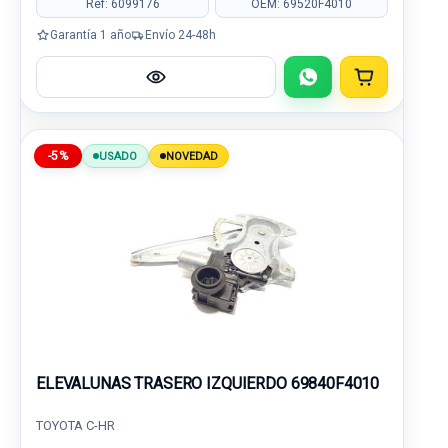
Ref: 6099176
OEM: 69520F4010
Garantía 1 año
Envío 24-48h
-5%
USADO
NOVEDAD
ELEVALUNAS TRASERO IZQUIERDO 69840F4010
TOYOTA C-HR