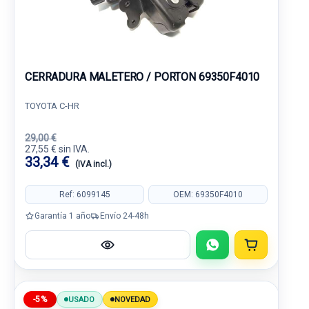
CERRADURA MALETERO / PORTON 69350F4010
TOYOTA C-HR
29,00 €
27,55 € sin IVA.
33,34 €
(IVA incl.)
Ref: 6099145
OEM: 69350F4010
Garantía 1 año
Envío 24-48h
-5%
USADO
NOVEDAD