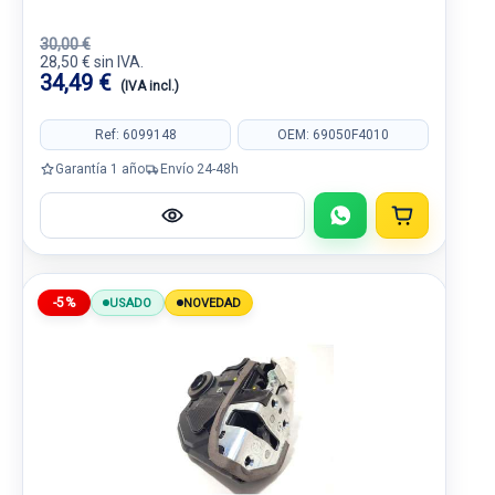
30,00 €
28,50 € sin IVA.
34,49 €
(IVA incl.)
Ref: 6099148
OEM: 69050F4010
Garantía 1 año
Envío 24-48h
-5%
USADO
NOVEDAD