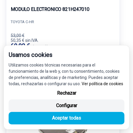
MODULO ELECTRONICO 821H247010
TOYOTA C-HR
53,00 €
50,35 € sin IVA.
60,92 €
(IVA incl.)
Usamos cookies
Ref: 6105939
OEM: 821H247010
Utilizamos cookies técnicas necesarias para el
Garantía 1 año
Envío 24-48h
funcionamiento de la web y, con tu consentimiento, cookies
de preferencias, analíticas y de marketing. Puedes aceptar
todas, rechazarlas o configurar su uso.
Ver política de cookies
Rechazar
Configurar
-5%
USADO
NOVEDAD
Aceptar todas