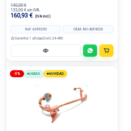
140,00 €
133,00 € sin IVA.
160,93 €
(IVA incl.)
Ref: 6099290
OEM: 86140F4020
Garantía 1 año
Envío 24-48h
-5%
USADO
NOVEDAD