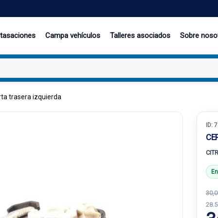
 tasaciones
Campa vehículos
Talleres asociados
Sobre noso
ta trasera izquierda
ID:
7
CE
CIT
En
30,0
28.5