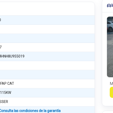
0
7
4HNH8U955019
M
i FAP CAT
 115KW
SSER
Consulta las condiciones de la garantía