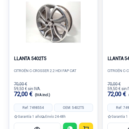
LLANTA 5402T5
LLANTA 5
CITROËN C-CROSSER 2.2 HDI FAP CAT
CITROËN C-C
70,00 €
70,00 €
59,50 € sin IVA.
59,50 € sin 
72,00 €
72,00 €
(IVA incl.)
Ref: 7498554
OEM: 5402T5
Ref: 74
Garantía 1 año
Envío 24-48h
Garantía 1