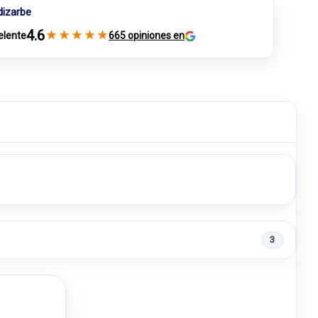
dizarbe
4.6
★
★
★
★
★
elente
665 opiniones en
3