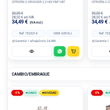
CITROËN C-CROSSER 2.2 HDI FAP CAT
CITROËN C-C
30,00 €
30,00 €
28,50 € sin IVA.
28,50 € sin 
34,49 €
34,49 €
(IVA incl.)
Ref: 7523214
OEM: 6351EJ
Ref: 75
Garantía 1 año
Envío 24-48h
Garantía 1
CAMBIO/EMBRAGUE
-5%
-5%
USADO
NOVEDAD
U