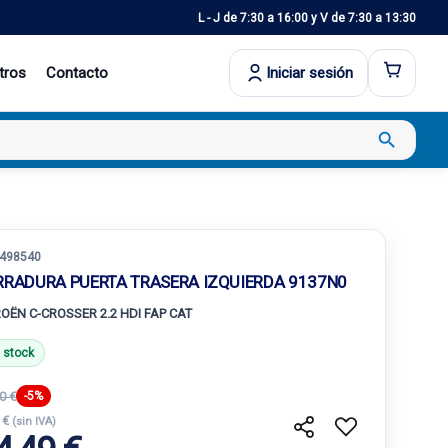
L - J de 7:30 a 16:00 y V de 7:30 a 13:30
tros
Contacto
Iniciar sesión
search
498540
RRADURA PUERTA TRASERA IZQUIERDA 9137N0
ROËN C-CROSSER 2.2 HDI FAP CAT
 stock
0 €
-5%
 €
(sin IVA)