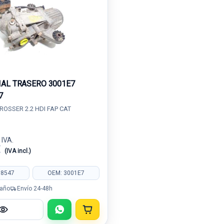
IAL TRASERO 3001E7
7
ROSSER 2.2 HDI FAP CAT
 IVA.
€
(IVA incl.)
98547
OEM: 3001E7
 año
Envío 24-48h