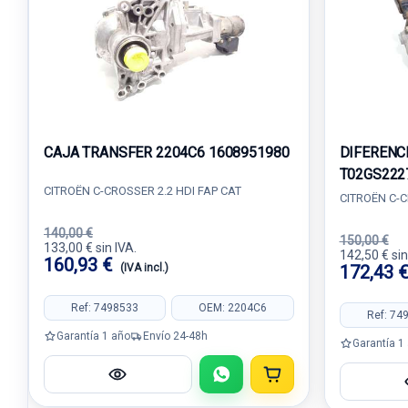
CAJA TRANSFER 2204C6 1608951980
DIFERENC
T02GS222
CITROËN C-CROSSER 2.2 HDI FAP CAT
CITROËN C-C
140,00 €
150,00 €
133,00 € sin IVA.
142,50 € sin
160,93 €
(IVA incl.)
172,43 
Ref: 7498533
OEM: 2204C6
Ref: 74
Garantía 1 año
Envío 24-48h
Garantía 1