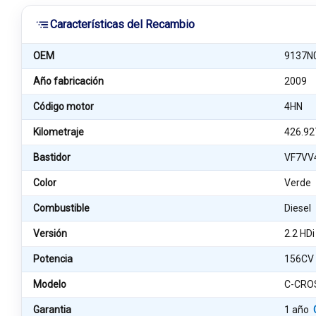
Características del Recambio
OEM
9137N
Año fabricación
2009
Código motor
4HN
Kilometraje
426.92
Bastidor
VF7VV
Color
Verde
Combustible
Diesel
Versión
2.2 HD
Potencia
156CV
Modelo
C-CRO
Garantia
1 año