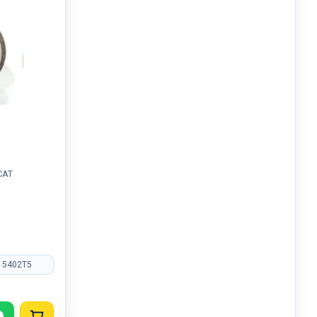
CAT
 5402T5