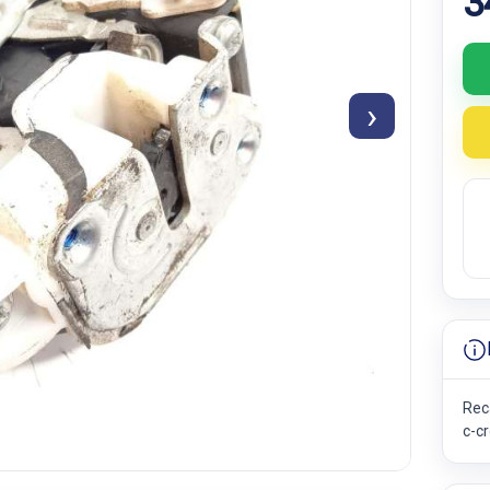
3
›
Rec
c-c