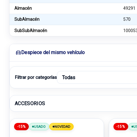
Almacén
49291
SubAlmacén
570
SubSubAlmacén
10005
Despiece del mismo vehículo
Filtrar por categorías
ACCESORIOS
-15%
-15%
USADO
NOVEDAD
U