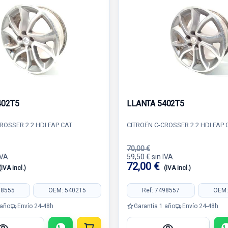
402T5
LLANTA 5402T5
ROSSER 2.2 HDI FAP CAT
CITROËN C-CROSSER 2.2 HDI FAP 
70,00 €
IVA.
59,50 € sin IVA.
72,00 €
(IVA incl.)
(IVA incl.)
98555
OEM: 5402T5
Ref: 7498557
OEM:
 año
Envío 24-48h
Garantía 1 año
Envío 24-48h