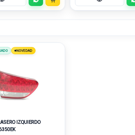
SADO
NOVEDAD
RASERO IZQUIERDO
 6350EK