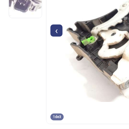
‹
1
de
3