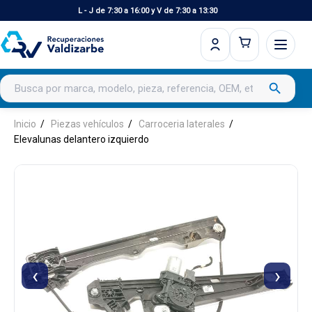
L - J de 7:30 a 16:00 y V de 7:30 a 13:30
Buscar productos
search
Inicio
Piezas vehículos
Carroceria laterales
Elevalunas delantero izquierdo
‹
›