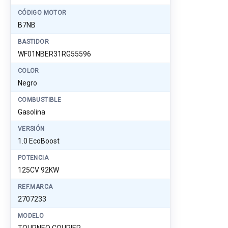
CÓDIGO MOTOR
B7NB
BASTIDOR
WF01NBER31RG55596
COLOR
Negro
COMBUSTIBLE
Gasolina
VERSIÓN
1.0 EcoBoost
POTENCIA
125CV 92KW
REF.MARCA
2707233
MODELO