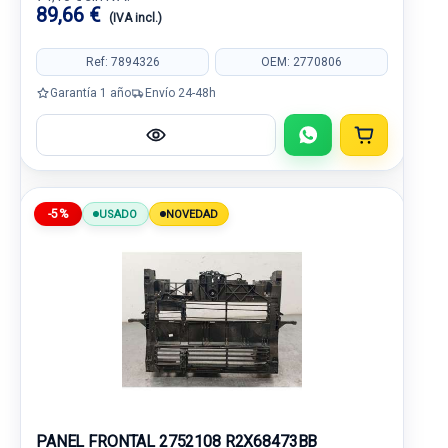
89,66 €
(IVA incl.)
Ref: 7894326
OEM: 2770806
Garantía 1 año
Envío 24-48h
-5%
USADO
NOVEDAD
PANEL FRONTAL 2752108 R2X68473BB