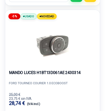
-5%
USADO
NOVEDAD
MANDO LUCES H1BT13D061AE 2430314
FORD TOURNEO COURIER 1.0 ECOBOOST
25,00 €
23,75 € sin IVA.
28,74 €
(IVA incl.)