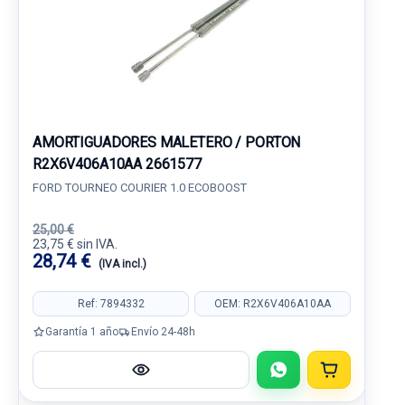
AMORTIGUADORES MALETERO / PORTON
R2X6V406A10AA 2661577
FORD TOURNEO COURIER 1.0 ECOBOOST
25,00 €
23,75 € sin IVA.
28,74 €
(IVA incl.)
Ref: 7894332
OEM: R2X6V406A10AA
Garantía 1 año
Envío 24-48h