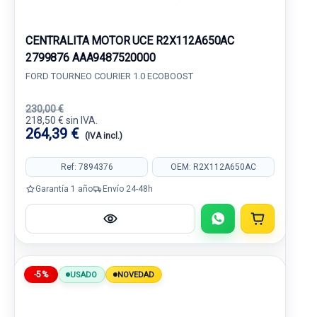
CENTRALITA MOTOR UCE R2X112A650AC
2799876 AAA9487520000
FORD TOURNEO COURIER 1.0 ECOBOOST
230,00 €
218,50 € sin IVA.
264,39 €
(IVA incl.)
Ref: 7894376
OEM: R2X112A650AC
Garantía 1 año
Envío 24-48h
-5%
USADO
NOVEDAD