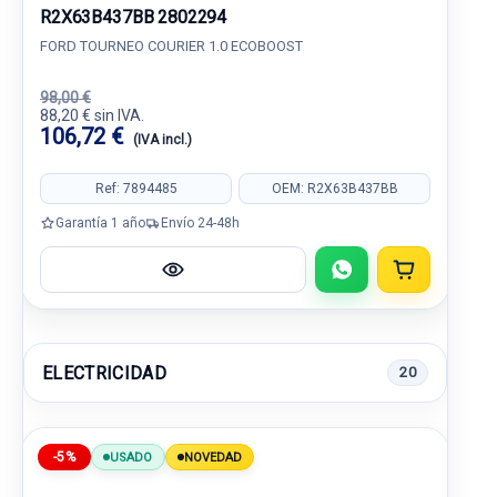
R2X63B437BB 2802294
FORD TOURNEO COURIER 1.0 ECOBOOST
98,00 €
88,20 € sin IVA.
106,72 €
(IVA incl.)
Ref: 7894485
OEM: R2X63B437BB
Garantía 1 año
Envío 24-48h
ELECTRICIDAD
20
-5%
USADO
NOVEDAD