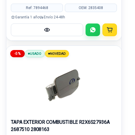
Ref: 7894468
OEM: 2835408
Garantía 1 año
Envío 24-48h
-5%
USADO
NOVEDAD
TAPA EXTERIOR COMBUSTIBLE R2X6S27936A
2687510 2808163