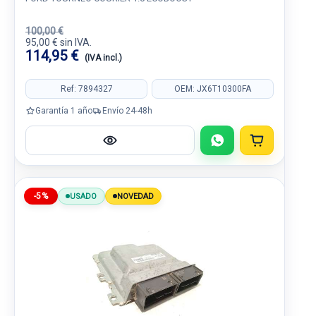
100,00 €
95,00 € sin IVA.
114,95 €
(IVA incl.)
Ref: 7894327
OEM: JX6T10300FA
Garantía 1 año
Envío 24-48h
-5%
USADO
NOVEDAD