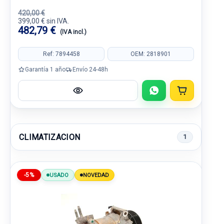
420,00 €
399,00 € sin IVA.
482,79 €
(IVA incl.)
Ref: 7894458
OEM: 2818901
Garantía 1 año
Envío 24-48h
CLIMATIZACION
1
-5%
USADO
NOVEDAD