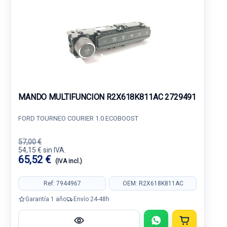
MANDO MULTIFUNCION R2X618K811AC 2729491
FORD TOURNEO COURIER 1.0 ECOBOOST
57,00 €
54,15 € sin IVA.
65,52 €
(IVA incl.)
Ref: 7944967
OEM: R2X618K811AC
Garantía 1 año
Envío 24-48h