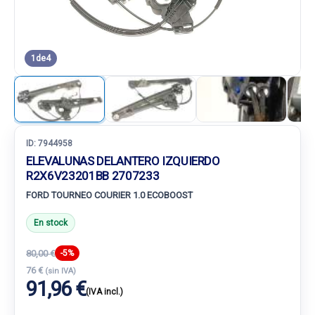
1
de
4
ID:
7944958
ELEVALUNAS DELANTERO IZQUIERDO
R2X6V23201BB 2707233
FORD TOURNEO COURIER 1.0 ECOBOOST
En stock
80,00 €
-5%
76 €
(sin IVA)
91,96 €
(IVA incl.)