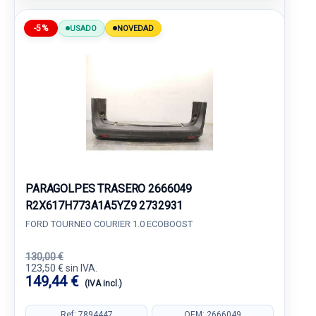
-5%
USADO
NOVEDAD
PARAGOLPES TRASERO 2666049
R2X617H773A1A5YZ9 2732931
FORD TOURNEO COURIER 1.0 ECOBOOST
130,00 €
123,50 € sin IVA.
149,44 €
(IVA incl.)
Ref: 7894447
OEM: 2666049