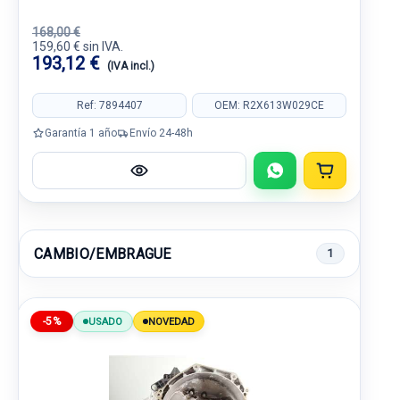
168,00 €
159,60 € sin IVA.
193,12 €
(IVA incl.)
Ref: 7894407
OEM: R2X613W029CE
Garantía 1 año
Envío 24-48h
CAMBIO/EMBRAGUE
1
-5%
USADO
NOVEDAD