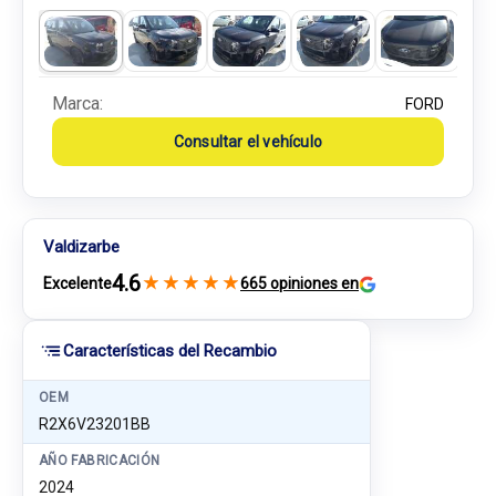
Marca:
FORD
Consultar el vehículo
Valdizarbe
4.6
★
★
★
★
★
Excelente
665 opiniones en
Características del Recambio
OEM
R2X6V23201BB
AÑO FABRICACIÓN
2024