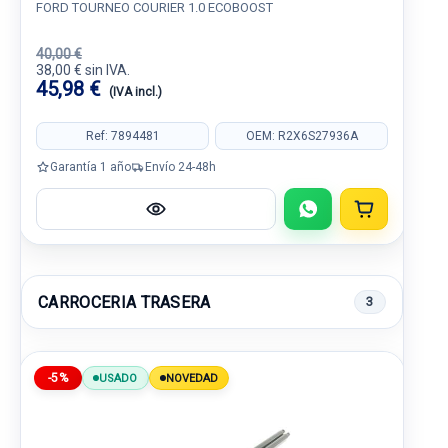
FORD TOURNEO COURIER 1.0 ECOBOOST
40,00 €
38,00 € sin IVA.
45,98 €
(IVA incl.)
Ref: 7894481
OEM: R2X6S27936A
Garantía 1 año
Envío 24-48h
CARROCERIA TRASERA
3
-5%
USADO
NOVEDAD