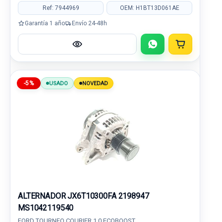
Ref: 7944969
OEM: H1BT13D061AE
Garantía 1 año
Envío 24-48h
-5%
USADO
NOVEDAD
ALTERNADOR JX6T10300FA 2198947
MS1042119540
FORD TOURNEO COURIER 1.0 ECOBOOST