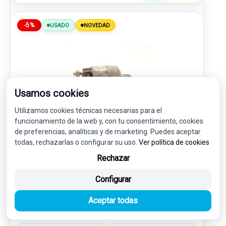
-5%
USADO
NOVEDAD
Usamos cookies
Utilizamos cookies técnicas necesarias para el
funcionamiento de la web y, con tu consentimiento, cookies
de preferencias, analíticas y de marketing. Puedes aceptar
MOTOR ARRANQUE JX6T11000CA 2198353
todas, rechazarlas o configurar su uso.
Ver política de cookies
FL1WA
Rechazar
FORD TOURNEO COURIER 1.0 ECOBOOST
Configurar
38,00 €
36,10 € sin IVA.
Aceptar todas
43,68 €
(IVA incl.)