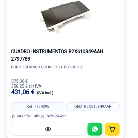
CUADRO INSTRUMENTOS R2X610849AAH
2797783
FORD TOURNEO COURIER 1.0 ECOBOOST
375,00 €
356,25 € sin IVA.
431,06 €
(IVA incl.)
Ref: 7894395
OEM: R2X610849AAH
Garantía 1 año
Envío 24-48h