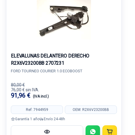
ELEVALUNAS DELANTERO DERECHO
R2X6V23200BB 2707231
FORD TOURNEO COURIER 1.0 ECOBOOST
80,00 €
76,00 € sin IVA.
91,96 €
(IVA incl.)
Ref: 7944959
OEM: R2X6V23200BB
Garantía 1 año
Envío 24-48h