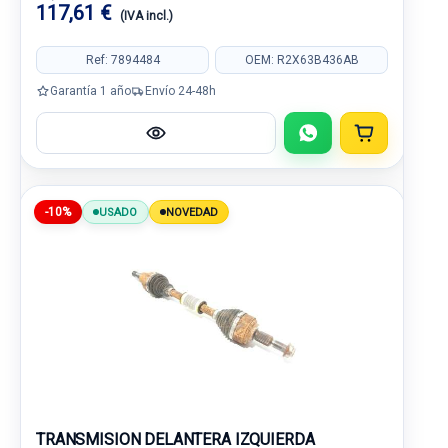
117,61 €
(IVA incl.)
Ref: 7894484
OEM: R2X63B436AB
Garantía 1 año
Envío 24-48h
-10%
USADO
NOVEDAD
TRANSMISION DELANTERA IZQUIERDA