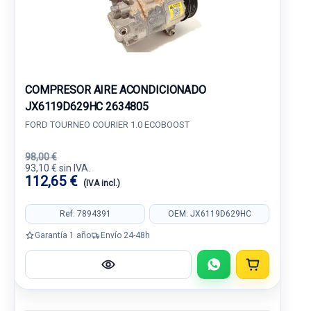
COMPRESOR AIRE ACONDICIONADO
JX6119D629HC 2634805
FORD TOURNEO COURIER 1.0 ECOBOOST
98,00 €
93,10 € sin IVA.
112,65 €
(IVA incl.)
Ref: 7894391
OEM: JX6119D629HC
Garantía 1 año
Envío 24-48h