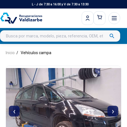
L - J de 7:30 a 16:00 y V de 7:30 a 13:30
Buscar productos
search
Inicio
Vehículos campa
‹
›