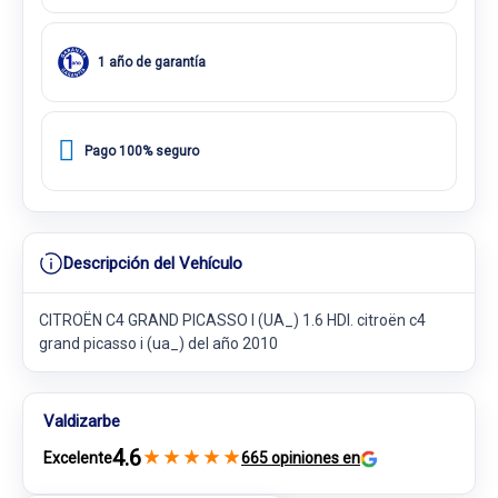
1 año de garantía
Pago 100% seguro
Descripción del Vehículo
CITROËN C4 GRAND PICASSO I (UA_) 1.6 HDI. citroën c4
grand picasso i (ua_) del año 2010
Valdizarbe
4.6
★
★
★
★
★
Excelente
665 opiniones en