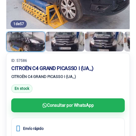
1
de
57
ID:
57586
CITROËN C4 GRAND PICASSO I (UA_)
CITROËN C4 GRAND PICASSO I (UA_)
En stock
Consultar por WhatsApp
Envío rápido