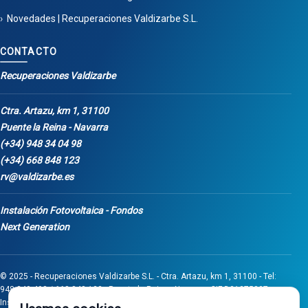
Novedades | Recuperaciones Valdizarbe S.L.
CONTACTO
Recuperaciones Valdizarbe
Ctra. Artazu, km 1, 31100
Puente la Reina - Navarra
(+34) 948 34 04 98
(+34) 668 848 123
rv@valdizarbe.es
Instalación Fotovoltaica - Fondos
Next Generation
© 2025 - Recuperaciones Valdizarbe S.L. - Ctra. Artazu, km 1, 31100 - Tel:
948 340 498 / 668 848 123 - Puente la Reina - Navarra - CIF B31275837.
Inscrita en el Registro Mercantil de Navarra, Tomo 32, Folio 75, Hoja 525.