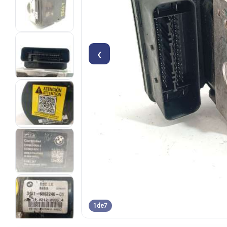
‹
1
de
7