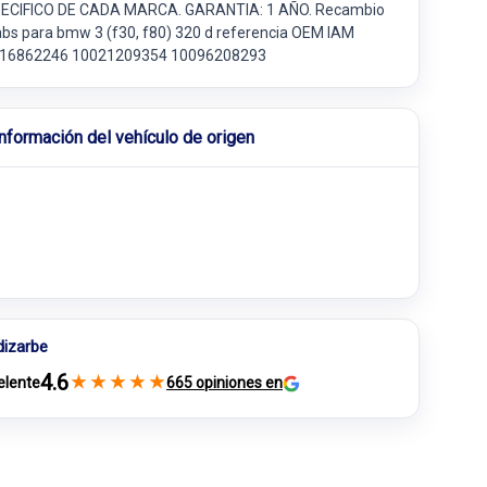
ECIFICO DE CADA MARCA. GARANTIA: 1 AÑO. Recambio
abs para bmw 3 (f30, f80) 320 d referencia OEM IAM
16862246 10021209354 10096208293
Información del vehículo de origen
dizarbe
4.6
★
★
★
★
★
elente
665 opiniones en