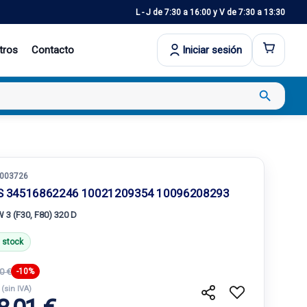
L - J de 7:30 a 16:00 y V de 7:30 a 13:30
tros
Contacto
Iniciar sesión
search
003726
S 34516862246 10021209354 10096208293
3 (F30, F80) 320 D
 stock
0 €
-10%
€
(sin IVA)