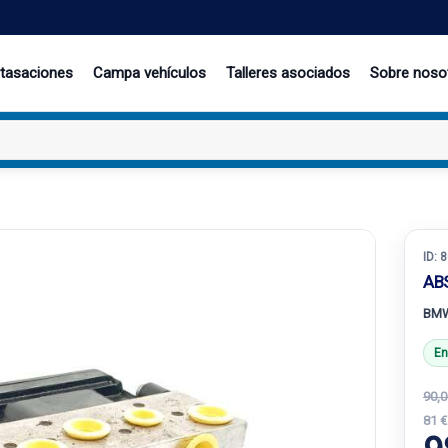
 tasaciones
Campa vehículos
Talleres asociados
Sobre noso
ID:
8
AB
BMW 
En
90,0
81 