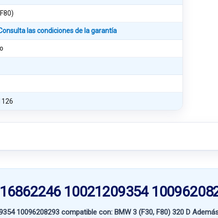
 F80)
Consulta las condiciones de la garantía
o
1126
34516862246 10021209354 10096208
09354 10096208293 compatible con:
BMW 3 (F30, F80) 320 D
Además d