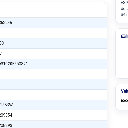
ESP
de 
345
862246
0C
7
31020F250321
Val
Exc
 135KW
209354
208293