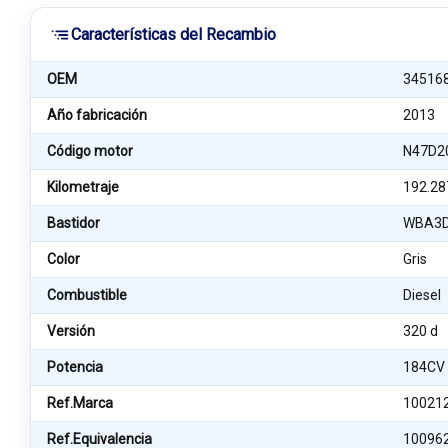
Características del Recambio
OEM
34516
Año fabricación
2013
Código motor
N47D2
Kilometraje
192.28
Bastidor
WBA3D
Color
Gris
Combustible
Diesel
Versión
320 d
Potencia
184CV
Ref.Marca
10021
Ref.Equivalencia
10096