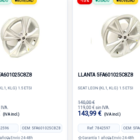
-15%
SADO
NOVEDAD
USADO
NOVEDAD
FA601025C8Z8
LLANTA 5FA601025C8Z8
L1, KLG) 1.5 ETSI
SEAT LEON (KL1, KLG) 1.5 ETSI
140,00 €
 IVA.
119,00 € sin IVA.
€
143,99 €
(IVA incl.)
(IVA incl.)
42596
OEM: 5FA601025C8Z8
Ref: 7842597
OEM: 5F
 año
Envío 24-48h
Garantía 1 año
Envío 24-48h