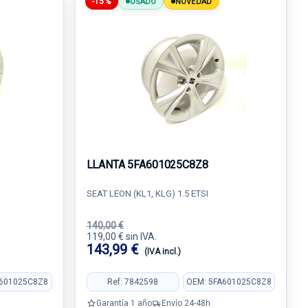
-15%
USADO
NOVEDAD
LLANTA 5FA601025C8Z8
SEAT LEON (KL1, KLG) 1.5 ETSI
140,00 €
119,00 € sin IVA.
143,99 €
(IVA incl.)
A601025C8Z8
Ref: 7842598
OEM: 5FA601025C8Z8
Garantía 1 año
Envío 24-48h