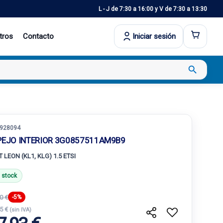
L - J de 7:30 a 16:00 y V de 7:30 a 13:30
tros
Contacto
Iniciar sesión
search
928094
PEJO INTERIOR 3G0857511AM9B9
 LEON (KL1, KLG) 1.5 ETSI
 stock
0 €
-5%
35 €
(sin IVA)