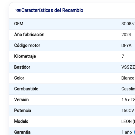
Características del Recambio
OEM
3G085
Año fabricación
2024
Código motor
DFYA
Kilometraje
7
Bastidor
VSSZZ
Color
Blanco
Combustible
Gasoli
Versión
1.5 eT
Potencia
150CV
Modelo
LEON (
Garantia
1 año