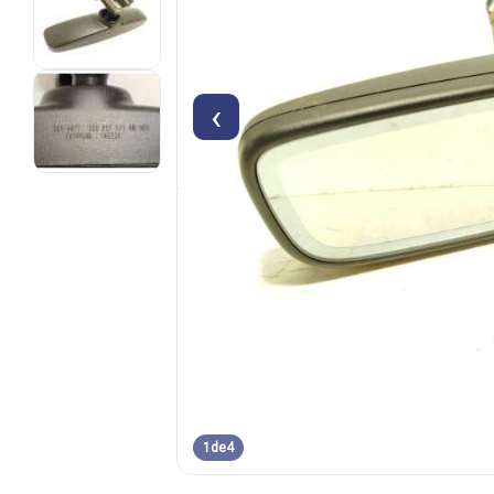
‹
1
de
4