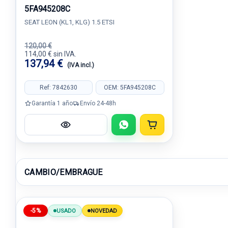
5FA945208C
SEAT LEON (KL1, KLG) 1.5 ETSI
120,00 €
114,00 € sin IVA.
137,94 €
(IVA incl.)
Ref: 7842630
OEM: 5FA945208C
Garantía 1 año
Envío 24-48h
CAMBIO/EMBRAGUE
-5%
USADO
NOVEDAD