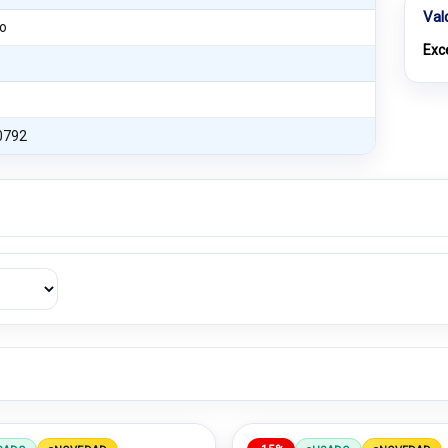
Val
o
Exc
0792