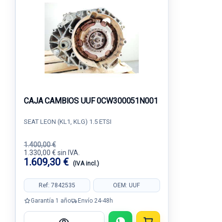
CAJA CAMBIOS UUF 0CW300051N001
SEAT LEON (KL1, KLG) 1.5 ETSI
1.400,00 €
1.330,00 € sin IVA.
1.609,30 €
(IVA incl.)
Ref: 7842535
OEM: UUF
Garantía 1 año
Envío 24-48h