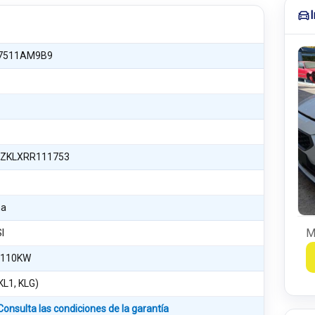
7511AM9B9
ZKLXRR111753
na
M
SI
 110KW
KL1, KLG)
Consulta las condiciones de la garantía