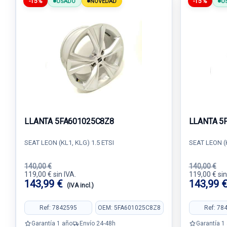
-15%
-15%
USADO
NOVEDAD
U
LLANTA 5FA601025C8Z8
LLANTA 5
SEAT LEON (KL1, KLG) 1.5 ETSI
SEAT LEON (K
140,00 €
140,00 €
119,00 € sin IVA.
119,00 € sin
143,99 €
143,99 
(IVA incl.)
Ref: 7842595
OEM: 5FA601025C8Z8
Ref: 78
Garantía 1 año
Envío 24-48h
Garantía 1