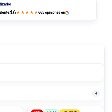
dizarbe
4.6
★
★
★
★
★
elente
665 opiniones en
4