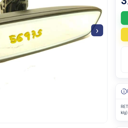
3
›
RET
klg