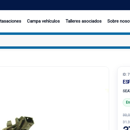
 tasaciones
Campa vehículos
Talleres asociados
Sobre noso
ID:
7
ES
SEAT
En
33,0
31.