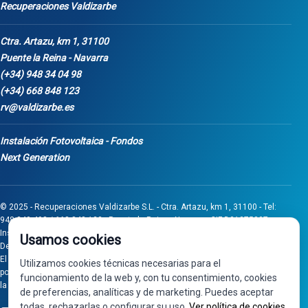
Recuperaciones Valdizarbe
Ctra. Artazu, km 1, 31100
Puente la Reina - Navarra
(+34) 948 34 04 98
(+34) 668 848 123
rv@valdizarbe.es
Instalación Fotovoltaica - Fondos
Next Generation
© 2025 - Recuperaciones Valdizarbe S.L. - Ctra. Artazu, km 1, 31100 - Tel:
948 340 498 / 668 848 123 - Puente la Reina - Navarra - CIF B31275837.
Inscrita en el Registro Mercantil de Navarra, Tomo 32, Folio 75, Hoja 525.
Usamos cookies
Desarrollado por
Seintosoft
El proyecto de inversión "0011-0558-2024-000008" ha sido subvencionado
Utilizamos cookies técnicas necesarias para el
por Gobierno de Navarra al amparo de la convocatoria de 2024 de Ayudas a
funcionamiento de la web y, con tu consentimiento, cookies
la inversión en pymes industriales
de preferencias, analíticas y de marketing. Puedes aceptar
todas, rechazarlas o configurar su uso.
Ver política de cookies