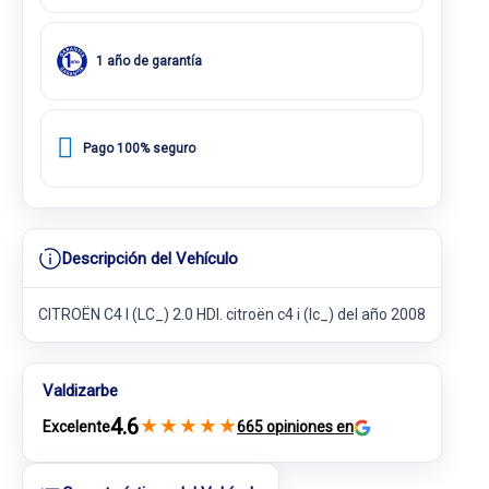
1 año de garantía
Pago 100% seguro
Descripción del Vehículo
CITROËN C4 I (LC_) 2.0 HDI. citroën c4 i (lc_) del año 2008
Valdizarbe
4.6
★
★
★
★
★
Excelente
665 opiniones en