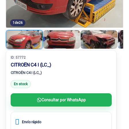
1
de
26
ID:
57772
CITROËN C4 I (LC_)
CITROËN C4 I (LC_)
En stock
Consultar por WhatsApp
Envío rápido