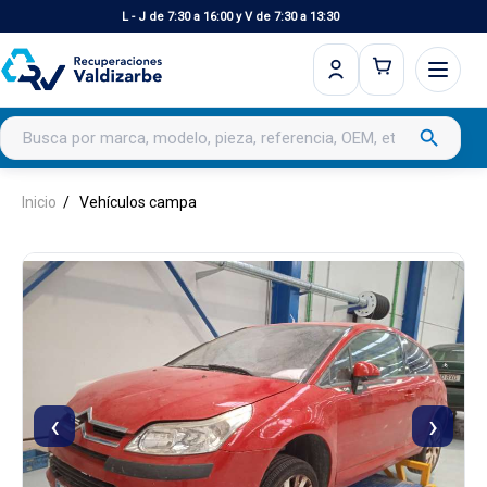
L - J de 7:30 a 16:00 y V de 7:30 a 13:30
Buscar productos
search
Inicio
Vehículos campa
‹
›