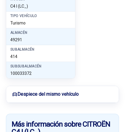
C4 I (LC_)
TIPO VEHÍCULO
Turismo
ALMACÉN
49291
SUBALMACÉN
414
SUBSUBALMACÉN
100033372
Despiece del mismo vehículo
Más información sobre CITROËN
C4 I (LC_)