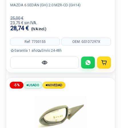
MAZDA 6 SEDÁN (GH) 2.0 MZR-CD (GH14)
25,00 €
23,75 € sin IVA.
28,74 €
(IVA incl.)
Ref: 7700155
OEM: GS1D7297X
Garantía 1 año
Envío 24-48h
-5%
USADO
NOVEDAD