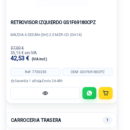
RETROVISOR IZQUIERDO GS1F69180CPZ
MAZDA 6 SEDÁN (GH) 2.0 MZR-CD (GH14)
37,00 €
35,15 € sin IVA.
42,53 €
(IVA incl.)
Ref: 7700230
OEM: GS1F69180CPZ
Garantía 1 año
Envío 24-48h
CARROCERIA TRASERA
1