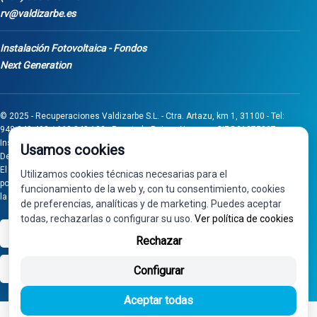
rv@valdizarbe.es
Instalación Fotovoltaica - Fondos
Next Generation
© 2025 - Recuperaciones Valdizarbe S.L. - Ctra. Artazu, km 1, 31100 - Tel:
948 340 498 / 668 848 123 - Puente la Reina - Navarra - CIF B31275837.
Inscrita en el Registro Mercantil de Navarra, Tomo 32, Folio 75, Hoja 525.
Usamos cookies
Desarrollado por
Seintosoft
El proyecto de inversión "0011-0558-2024-000008" ha sido subvencionado
Utilizamos cookies técnicas necesarias para el
por Gobierno de Navarra al amparo de la convocatoria de 2024 de Ayudas a
funcionamiento de la web y, con tu consentimiento, cookies
la inversión en pymes industriales
de preferencias, analíticas y de marketing. Puedes aceptar
todas, rechazarlas o configurar su uso.
Ver política de cookies
VISA
PayPal
Rechazar
bizum
Configurar
Aceptar todas