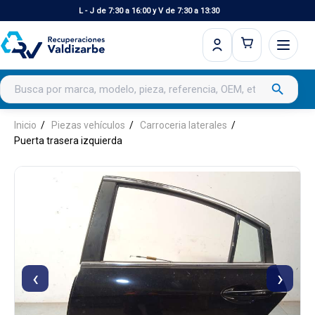
L - J de 7:30 a 16:00 y V de 7:30 a 13:30
Buscar productos
search
Inicio
Piezas vehículos
Carroceria laterales
Puerta trasera izquierda
‹
›