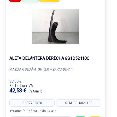
ALETA DELANTERA DERECHA GS1D52110C
MAZDA 6 SEDÁN (GH) 2.0 MZR-CD (GH14)
37,00 €
35,15 € sin IVA.
42,53 €
(IVA incl.)
Ref: 7700078
OEM: GS1D52110C
Garantía 1 año
Envío 24-48h