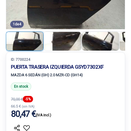
1
de
4
ID:
7700224
PUERTA TRASERA IZQUIERDA GSYD7302XF
MAZDA 6 SEDÁN (GH) 2.0 MZR-CD (GH14)
En stock
70,00 €
-5%
66.5 €
(sin IVA)
80,47 €
(IVA incl.)