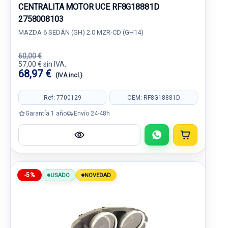
CENTRALITA MOTOR UCE RF8G18881D
2758008103
MAZDA 6 SEDÁN (GH) 2.0 MZR-CD (GH14)
60,00 €
57,00 € sin IVA.
68,97 €
(IVA incl.)
Ref: 7700129
OEM: RF8G18881D
Garantía 1 año
Envío 24-48h
-5%
USADO
NOVEDAD