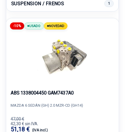
SUSPENSION / FRENOS
1
-10%
USADO
NOVEDAD
ABS 1338004450 GAM7437A0
MAZDA 6 SEDÁN (GH) 2.0 MZR-CD (GH14)
47,00 €
42,30 € sin IVA.
51,18 €
(IVA incl.)