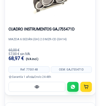
CUADRO INSTRUMENTOS GAJ755471D
MAZDA 6 SEDÁN (GH) 2.0 MZR-CD (GH14)
60,00 €
57,00 € sin IVA.
68,97 €
(IVA incl.)
Ref: 7700148
OEM: GAJ755471D
Garantía 1 año
Envío 24-48h