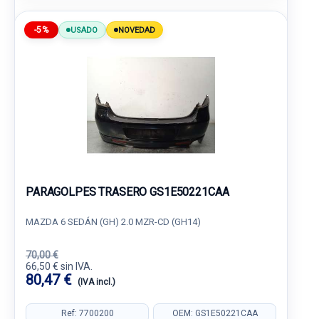
-5%
USADO
NOVEDAD
PARAGOLPES TRASERO GS1E50221CAA
MAZDA 6 SEDÁN (GH) 2.0 MZR-CD (GH14)
70,00 €
66,50 € sin IVA.
80,47 €
(IVA incl.)
Ref: 7700200
OEM: GS1E50221CAA