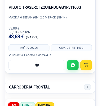
PILOTO TRASERO IZQUIERDO GS1F51160G
MAZDA 6 SEDÁN (GH) 2.0 MZR-CD (GH14)
38,00 €
36,10 € sin IVA.
43,68 €
(IVA incl.)
Ref: 7700206
OEM: GS1F51160G
Garantía 1 año
Envío 24-48h
CARROCERIA FRONTAL
1
-5%
USADO
NOVEDAD