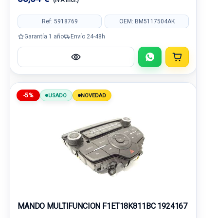
(IVA incl.)
Ref: 5918769
OEM: BM5117504AK
Garantía 1 año
Envío 24-48h
-5%
USADO
NOVEDAD
MANDO MULTIFUNCION F1ET18K811BC 1924167