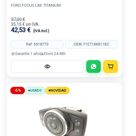
FORD FOCUS LIM. TITANIUM
37,00 €
35,15 € sin IVA.
42,53 €
(IVA incl.)
Ref: 5918770
OEM: F1ET18K811BC
Garantía 1 año
Envío 24-48h
-5%
USADO
NOVEDAD