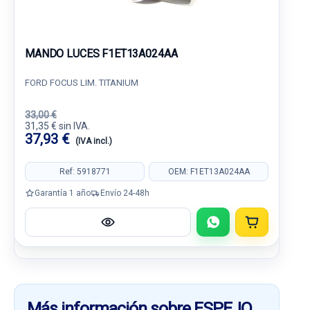
MANDO LUCES F1ET13A024AA
FORD FOCUS LIM. TITANIUM
33,00 €
31,35 € sin IVA.
37,93 €
(IVA incl.)
Ref: 5918771
OEM: F1ET13A024AA
Garantía 1 año
Envío 24-48h
Más información sobre ESPEJO