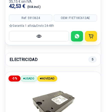
35,15 € sin IVA.
42,53 €
(IVA incl.)
Ref: 5913624
OEM: F1ET18C612AE
Garantía 1 año
Envío 24-48h
ELECTRICIDAD
5
-5%
USADO
NOVEDAD