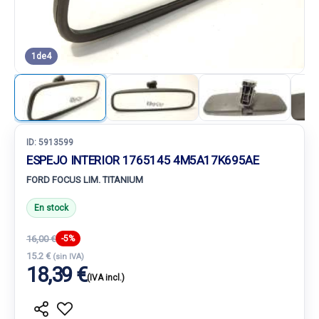
1
de
4
ID:
5913599
ESPEJO INTERIOR 1765145 4M5A17K695AE
FORD FOCUS LIM. TITANIUM
En stock
16,00 €
-5%
15.2 €
(sin IVA)
18,39 €
(IVA incl.)