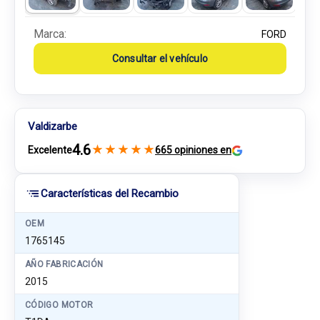
Marca:
FORD
Consultar el vehículo
Valdizarbe
4.6
★
★
★
★
★
Excelente
665 opiniones en
Características del Recambio
OEM
1765145
AÑO FABRICACIÓN
2015
CÓDIGO MOTOR