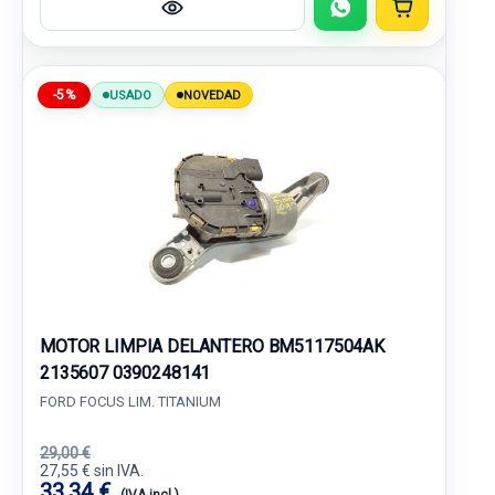
-5%
USADO
NOVEDAD
MOTOR LIMPIA DELANTERO BM5117504AK
2135607 0390248141
FORD FOCUS LIM. TITANIUM
29,00 €
27,55 € sin IVA.
33,34 €