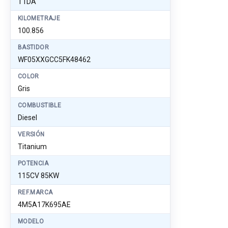
T1DA
KILOMETRAJE
100.856
BASTIDOR
WF05XXGCC5FK48462
COLOR
Gris
COMBUSTIBLE
Diesel
VERSIÓN
Titanium
POTENCIA
115CV 85KW
REF.MARCA
4M5A17K695AE
MODELO