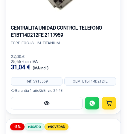
CENTRALITA UNIDAD CONTROL TELEFONO
E1BT14D212FE 2117959
FORD FOCUS LIM. TITANIUM
27,00 €
25,65 € sin IVA.
31,04 €
(IVA incl.)
Ref: 5913559
OEM: E1BT14D212FE
Garantía 1 año
Envío 24-48h
-5%
USADO
NOVEDAD