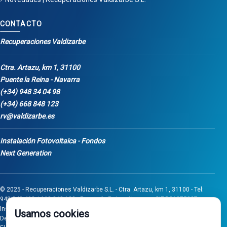
CONTACTO
Recuperaciones Valdizarbe
Ctra. Artazu, km 1, 31100
Puente la Reina - Navarra
(+34) 948 34 04 98
(+34) 668 848 123
rv@valdizarbe.es
Instalación Fotovoltaica - Fondos
Next Generation
© 2025 - Recuperaciones Valdizarbe S.L. - Ctra. Artazu, km 1, 31100 - Tel:
948 340 498 / 668 848 123 - Puente la Reina - Navarra - CIF B31275837.
Inscrita en el Registro Mercantil de Navarra, Tomo 32, Folio 75, Hoja 525.
Usamos cookies
Desarrollado por
Seintosoft