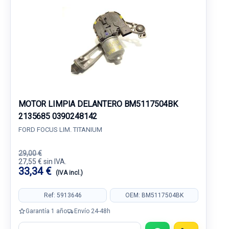
MOTOR LIMPIA DELANTERO BM5117504BK
2135685 0390248142
FORD FOCUS LIM. TITANIUM
29,00 €
27,55 € sin IVA.
33,34 €
(IVA incl.)
Ref: 5913646
OEM: BM5117504BK
Garantía 1 año
Envío 24-48h