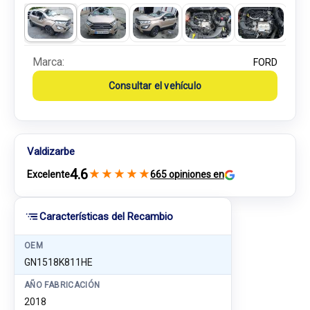
Marca:
FORD
Consultar el vehículo
Valdizarbe
4.6
★
★
★
★
★
Excelente
665 opiniones en
Características del Recambio
OEM
GN1518K811HE
AÑO FABRICACIÓN
2018