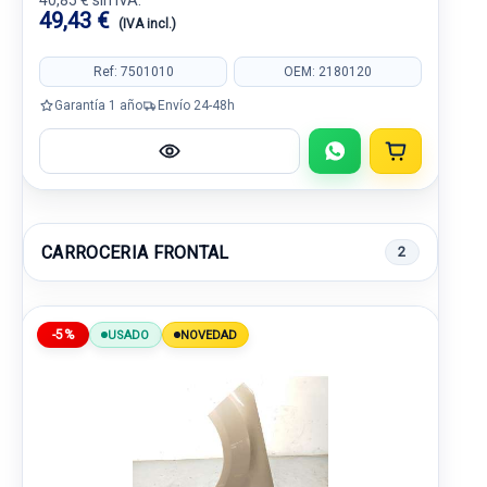
40,85 € sin IVA.
49,43 €
(IVA incl.)
Ref: 7501010
OEM: 2180120
Garantía 1 año
Envío 24-48h
CARROCERIA FRONTAL
2
-5%
USADO
NOVEDAD