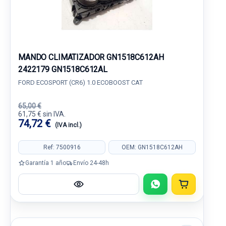
MANDO CLIMATIZADOR GN1518C612AH
2422179 GN1518C612AL
FORD ECOSPORT (CR6) 1.0 ECOBOOST CAT
65,00 €
61,75 € sin IVA.
74,72 €
(IVA incl.)
Ref: 7500916
OEM: GN1518C612AH
Garantía 1 año
Envío 24-48h