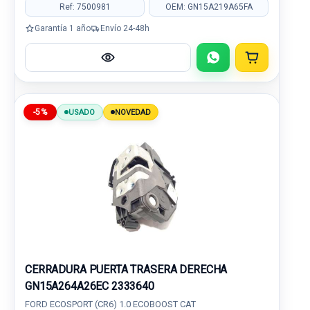
Ref: 7500981
OEM: GN15A219A65FA
Garantía 1 año
Envío 24-48h
-5%
USADO
NOVEDAD
CERRADURA PUERTA TRASERA DERECHA
GN15A264A26EC 2333640
FORD ECOSPORT (CR6) 1.0 ECOBOOST CAT