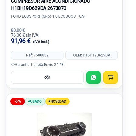
COMPRESOR AIRE ACONDICIONADO
H1BH19D629DA 2673870
FORD ECOSPORT (CR6) 1.0 ECOBOOST CAT
80,00 €
76,00 € sin IVA.
91,96 €
(IVA incl.)
Ref: 7500882
OEM: H1BH19D629DA
Garantía 1 año
Envío 24-48h
-5%
USADO
NOVEDAD