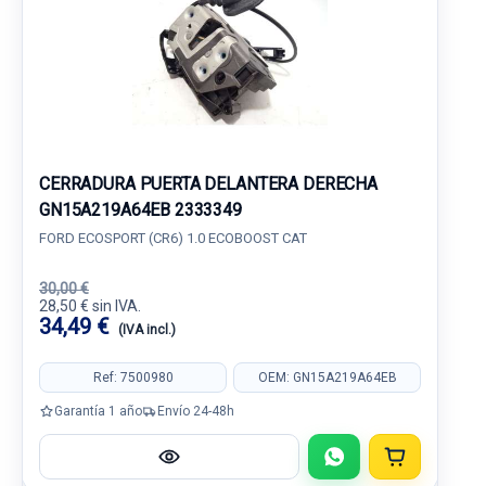
CERRADURA PUERTA DELANTERA DERECHA
GN15A219A64EB 2333349
FORD ECOSPORT (CR6) 1.0 ECOBOOST CAT
30,00 €
28,50 € sin IVA.
34,49 €
(IVA incl.)
Ref: 7500980
OEM: GN15A219A64EB
Garantía 1 año
Envío 24-48h