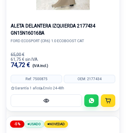
ALETA DELANTERA IZQUIERDA 2177434
GN15N16016BA
FORD ECOSPORT (CR6) 1.0 ECOBOOST CAT
65,00 €
61,75 € sin IVA.
74,72 €
(IVA incl.)
Ref: 7500875
OEM: 2177434
Garantía 1 año
Envío 24-48h
-5%
USADO
NOVEDAD