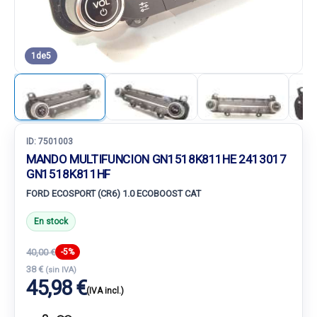
1
de
5
ID:
7501003
MANDO MULTIFUNCION GN1518K811HE 2413017
GN1518K811HF
FORD ECOSPORT (CR6) 1.0 ECOBOOST CAT
En stock
40,00 €
-5%
38 €
(sin IVA)
45,98 €
(IVA incl.)