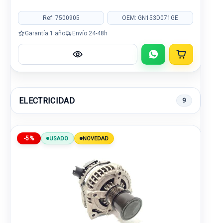
Ref: 7500905
OEM: GN153D071GE
Garantía 1 año
Envío 24-48h
ELECTRICIDAD
9
-5%
USADO
NOVEDAD