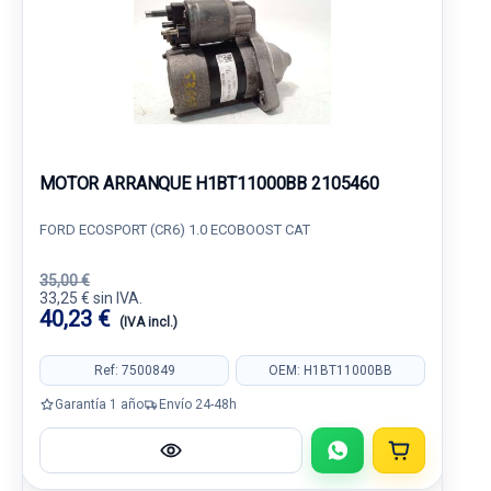
MOTOR ARRANQUE H1BT11000BB 2105460
FORD ECOSPORT (CR6) 1.0 ECOBOOST CAT
35,00 €
33,25 € sin IVA.
40,23 €
(IVA incl.)
Ref: 7500849
OEM: H1BT11000BB
Garantía 1 año
Envío 24-48h