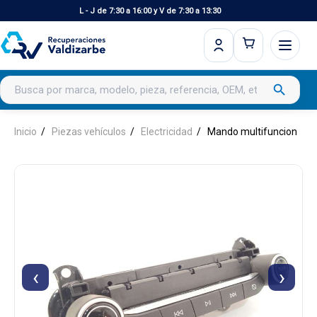
L - J de 7:30 a 16:00 y V de 7:30 a 13:30
Buscar productos
search
Inicio
Piezas vehículos
Electricidad
Mando multifuncion
‹
›