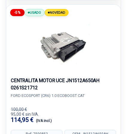
-5%
USADO
NOVEDAD
CENTRALITA MOTOR UCE JN1512A650AH
0261S21712
FORD ECOSPORT (CR6) 1.0 ECOBOOST CAT
100,00 €
95,00 € sin IVA.
114,95 €
(IVA incl.)
Ref: 7500852
OEM: JN1512A650AH