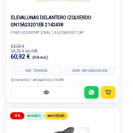
ELEVALUNAS DELANTERO IZQUIERDO
GN15A23201EB 2142438
FORD ECOSPORT (CR6) 1.0 ECOBOOST CAT
53,00 €
50,35 € sin IVA.
60,92 €
(IVA incl.)
Ref: 7500926
OEM: GN15A23201EB
Garantía 1 año
Envío 24-48h
-5%
USADO
NOVEDAD