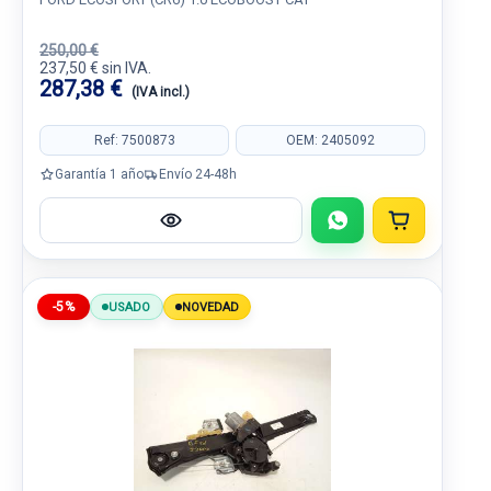
250,00 €
237,50 € sin IVA.
287,38 €
(IVA incl.)
Ref: 7500873
OEM: 2405092
Garantía 1 año
Envío 24-48h
-5%
USADO
NOVEDAD