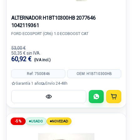
ALTERNADOR H1BT10300HB 2077646
1042119361
FORD ECOSPORT (CR6) 1.0 ECOBOOST CAT
53,00 €
50,35 € sin IVA.
60,92 €
(IVA incl.)
Ref: 7500846
OEM: H1BT10300HB
Garantía 1 año
Envío 24-48h
-5%
USADO
NOVEDAD