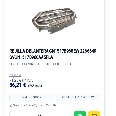
REJILLA DELANTERA GN1517B968EW 2266649
SVGN1517B968AA5FLA
FORD ECOSPORT (CR6) 1.0 ECOBOOST CAT
75,00 €
71,25 € sin IVA.
86,21 €
(IVA incl.)
Ref: 7500939
OEM: GN1517B968EW
Garantía 1 año
Envío 24-48h