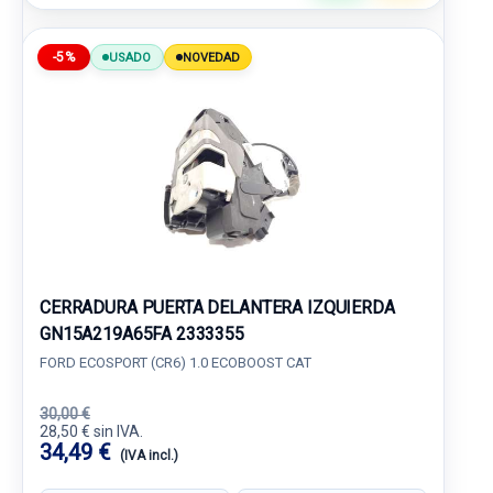
-5%
USADO
NOVEDAD
CERRADURA PUERTA DELANTERA IZQUIERDA
GN15A219A65FA 2333355
FORD ECOSPORT (CR6) 1.0 ECOBOOST CAT
30,00 €
28,50 € sin IVA.
34,49 €
(IVA incl.)