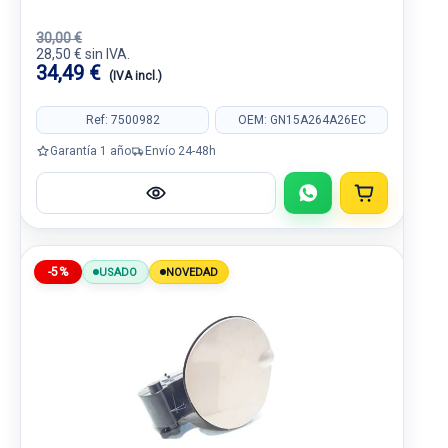
30,00 €
28,50 € sin IVA.
34,49 €
(IVA incl.)
Ref: 7500982
OEM: GN15A264A26EC
Garantía 1 año
Envío 24-48h
-5%
USADO
NOVEDAD