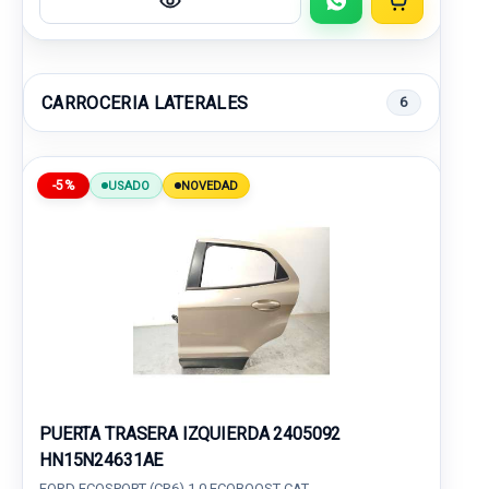
CARROCERIA LATERALES
6
-5%
USADO
NOVEDAD
PUERTA TRASERA IZQUIERDA 2405092
HN15N24631AE
FORD ECOSPORT (CR6) 1.0 ECOBOOST CAT