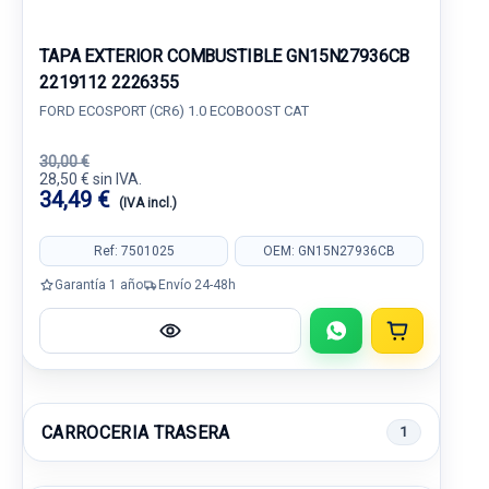
TAPA EXTERIOR COMBUSTIBLE GN15N27936CB
2219112 2226355
FORD ECOSPORT (CR6) 1.0 ECOBOOST CAT
30,00 €
28,50 € sin IVA.
34,49 €
(IVA incl.)
Ref: 7501025
OEM: GN15N27936CB
Garantía 1 año
Envío 24-48h
CARROCERIA TRASERA
1