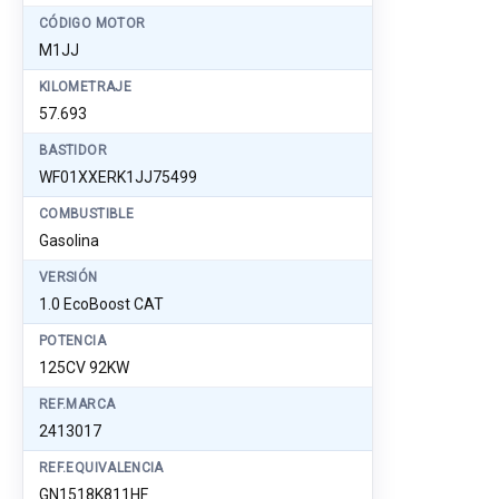
CÓDIGO MOTOR
M1JJ
KILOMETRAJE
57.693
BASTIDOR
WF01XXERK1JJ75499
COMBUSTIBLE
Gasolina
VERSIÓN
1.0 EcoBoost CAT
POTENCIA
125CV 92KW
REF.MARCA
2413017
REF.EQUIVALENCIA
GN1518K811HF