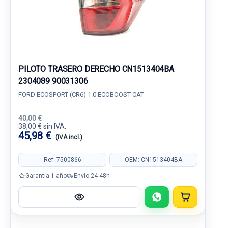
PILOTO TRASERO DERECHO CN1513404BA
2304089 90031306
FORD ECOSPORT (CR6) 1.0 ECOBOOST CAT
40,00 €
38,00 € sin IVA.
45,98 €
(IVA incl.)
Ref: 7500866
OEM: CN1513404BA
Garantía 1 año
Envío 24-48h