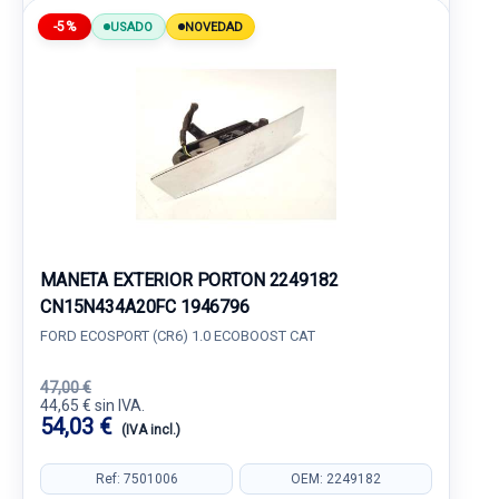
-5%
USADO
NOVEDAD
MANETA EXTERIOR PORTON 2249182
CN15N434A20FC 1946796
FORD ECOSPORT (CR6) 1.0 ECOBOOST CAT
47,00 €
44,65 € sin IVA.
54,03 €
(IVA incl.)
Ref: 7501006
OEM: 2249182