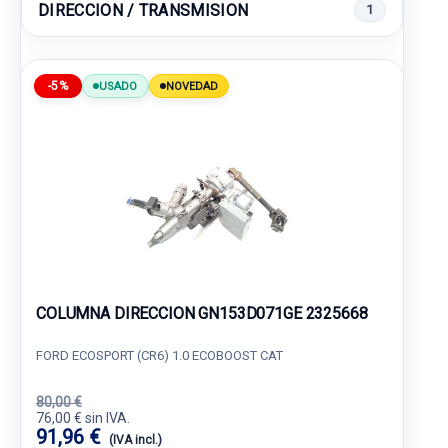
DIRECCION / TRANSMISION
1
-5%
USADO
NOVEDAD
COLUMNA DIRECCION GN153D071GE 2325668
FORD ECOSPORT (CR6) 1.0 ECOBOOST CAT
80,00 €
76,00 € sin IVA.
91,96 €
(IVA incl.)