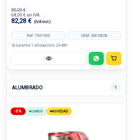
80,00 €
68,00 € sin IVA.
82,28 €
(IVA incl.)
Ref: 7501000
OEM: GN15B2B
Garantía 1 año
Envío 24-48h
ALUMBRADO
1
-5%
USADO
NOVEDAD