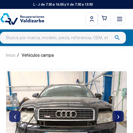
L - J de 7:30 a 16:00 y V de 7:30 a 13:30
Buscar productos
search
Inicio
Vehículos campa
‹
›