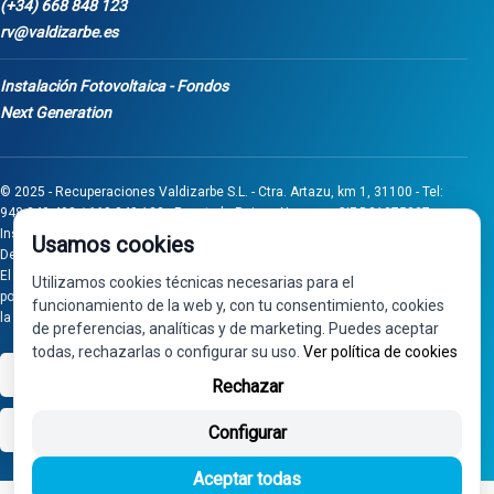
(+34) 668 848 123
rv@valdizarbe.es
Instalación Fotovoltaica - Fondos
Next Generation
© 2025 - Recuperaciones Valdizarbe S.L. - Ctra. Artazu, km 1, 31100 - Tel:
948 340 498 / 668 848 123 - Puente la Reina - Navarra - CIF B31275837.
Inscrita en el Registro Mercantil de Navarra, Tomo 32, Folio 75, Hoja 525.
Usamos cookies
Desarrollado por
Seintosoft
El proyecto de inversión "0011-0558-2024-000008" ha sido subvencionado
Utilizamos cookies técnicas necesarias para el
por Gobierno de Navarra al amparo de la convocatoria de 2024 de Ayudas a
funcionamiento de la web y, con tu consentimiento, cookies
la inversión en pymes industriales
de preferencias, analíticas y de marketing. Puedes aceptar
todas, rechazarlas o configurar su uso.
Ver política de cookies
VISA
PayPal
Rechazar
bizum
Configurar
Aceptar todas