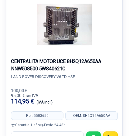
CENTRALITA MOTOR UCE 8H2Q12A650AA
NNW508500 5WS40621C
LAND ROVER DISCOVERY V6 TD HSE
100,00 €
95,00 € sin IVA.
114,95 €
(IVA incl.)
Ref: 5503650
OEM: 8H2Q12A650AA
Garantía 1 año
Envío 24-48h