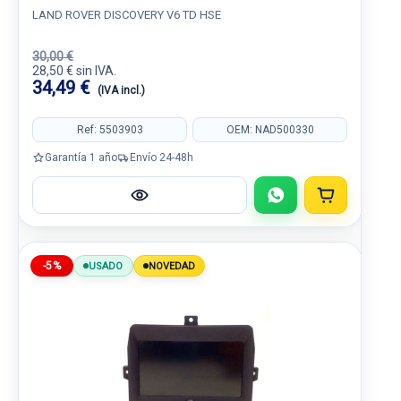
LAND ROVER DISCOVERY V6 TD HSE
30,00 €
28,50 € sin IVA.
34,49 €
(IVA incl.)
Ref: 5503903
OEM: NAD500330
Garantía 1 año
Envío 24-48h
-5%
USADO
NOVEDAD