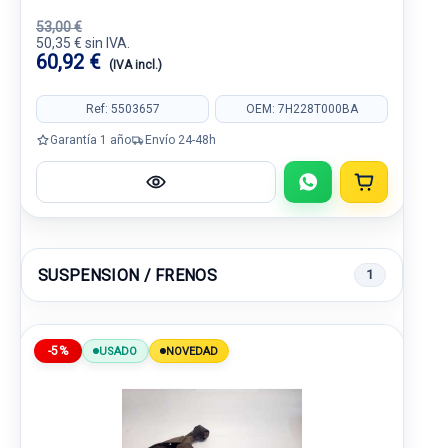
53,00 €
50,35 € sin IVA.
60,92 €
(IVA incl.)
Ref: 5503657
OEM: 7H228T000BA
Garantía 1 año
Envío 24-48h
SUSPENSION / FRENOS
1
-5%
USADO
NOVEDAD