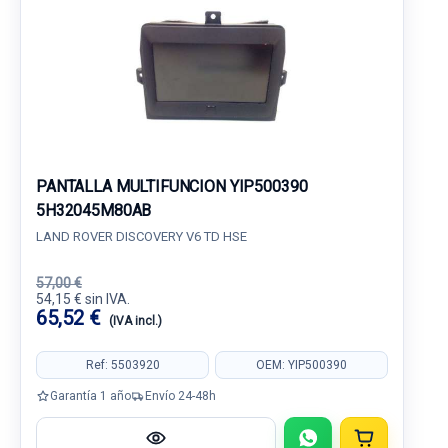
PANTALLA MULTIFUNCION YIP500390
5H32045M80AB
LAND ROVER DISCOVERY V6 TD HSE
57,00 €
54,15 € sin IVA.
65,52 €
(IVA incl.)
Ref: 5503920
OEM: YIP500390
Garantía 1 año
Envío 24-48h