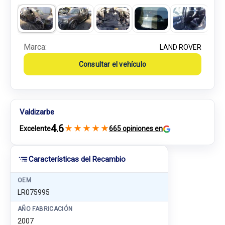
Marca:
LAND ROVER
Consultar el vehículo
Valdizarbe
4.6
★
★
★
★
★
Excelente
665 opiniones en
Características del Recambio
OEM
LR075995
AÑO FABRICACIÓN
2007