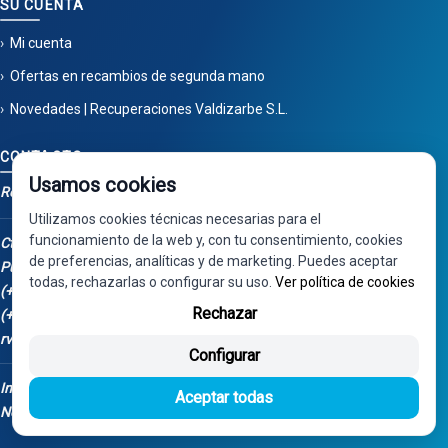
SU CUENTA
Mi cuenta
Ofertas en recambios de segunda mano
Novedades | Recuperaciones Valdizarbe S.L.
CONTACTO
Usamos cookies
Recuperaciones Valdizarbe
Utilizamos cookies técnicas necesarias para el
funcionamiento de la web y, con tu consentimiento, cookies
Ctra. Artazu, km 1, 31100
de preferencias, analíticas y de marketing. Puedes aceptar
Puente la Reina - Navarra
todas, rechazarlas o configurar su uso.
Ver política de cookies
(+34) 948 34 04 98
Rechazar
(+34) 668 848 123
rv@valdizarbe.es
Configurar
Instalación Fotovoltaica - Fondos
Aceptar todas
Next Generation