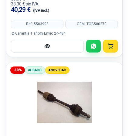
33,30 € sin IVA.
40,29 €
(IVA incl.)
Ref: 5503998
OEM: TOB500270
Garantía 1 año
Envío 24-48h
-10%
USADO
NOVEDAD