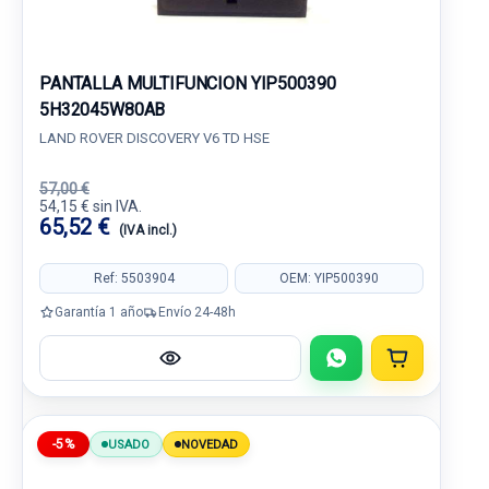
PANTALLA MULTIFUNCION YIP500390
5H32045W80AB
LAND ROVER DISCOVERY V6 TD HSE
57,00 €
54,15 € sin IVA.
65,52 €
(IVA incl.)
Ref: 5503904
OEM: YIP500390
Garantía 1 año
Envío 24-48h
-5%
USADO
NOVEDAD