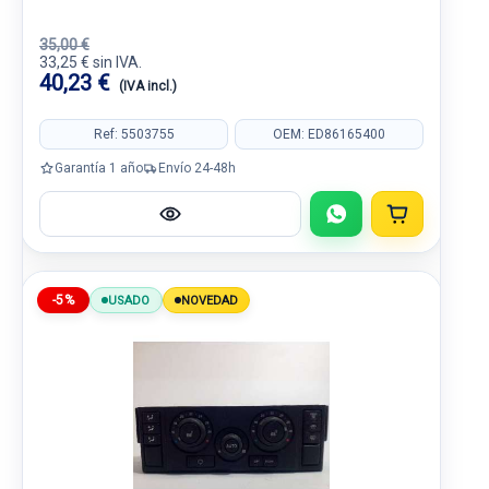
35,00 €
33,25 € sin IVA.
40,23 €
(IVA incl.)
Ref: 5503755
OEM: ED86165400
Garantía 1 año
Envío 24-48h
-5%
USADO
NOVEDAD