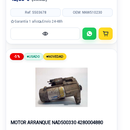
Ref: 5503678
OEM: NNW510230
Garantía 1 año
Envío 24-48h
-5%
USADO
NOVEDAD
MOTOR ARRANQUE NAD500330 4280004880