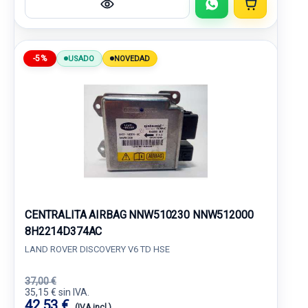
-5%
USADO
NOVEDAD
CENTRALITA AIRBAG NNW510230 NNW512000
8H2214D374AC
LAND ROVER DISCOVERY V6 TD HSE
37,00 €
35,15 € sin IVA.
42,53 €
(IVA incl.)