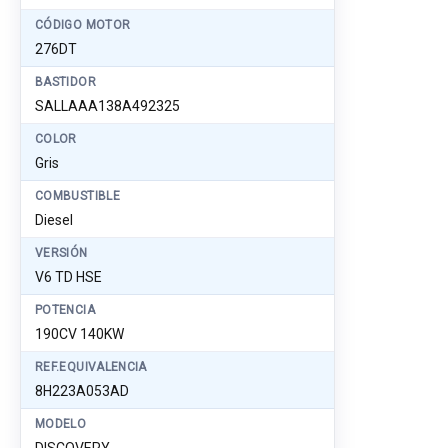
CÓDIGO MOTOR
276DT
BASTIDOR
SALLAAA138A492325
COLOR
Gris
COMBUSTIBLE
Diesel
VERSIÓN
V6 TD HSE
POTENCIA
190CV 140KW
REF.EQUIVALENCIA
8H223A053AD
MODELO