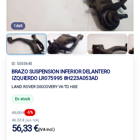
1
de
5
ID:
5503645
BRAZO SUSPENSION INFERIOR DELANTERO
IZQUIERDO LR075995 8H223A053AD
LAND ROVER DISCOVERY V6 TD HSE
En stock
49,00 €
-5%
46.55 €
(sin IVA)
56,33 €
(IVA incl.)