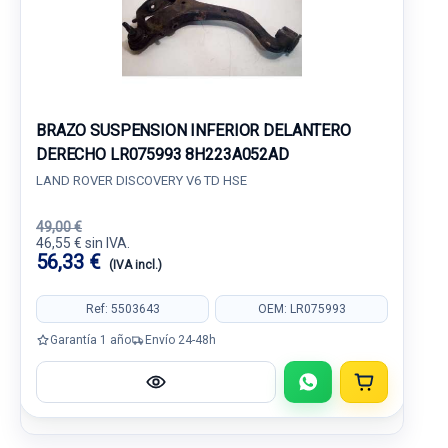
BRAZO SUSPENSION INFERIOR DELANTERO
DERECHO LR075993 8H223A052AD
LAND ROVER DISCOVERY V6 TD HSE
49,00 €
46,55 € sin IVA.
56,33 €
(IVA incl.)
Ref: 5503643
OEM: LR075993
Garantía 1 año
Envío 24-48h