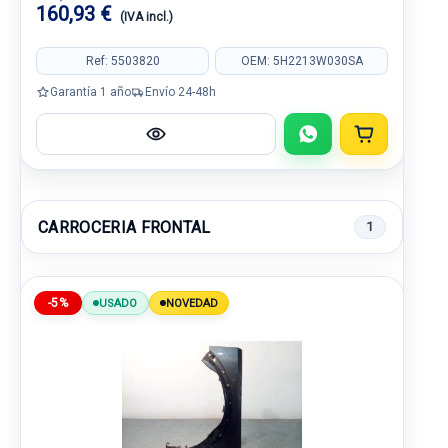
160,93 €
(IVA incl.)
Ref: 5503820
OEM: 5H2213W030SA
Garantía 1 año
Envío 24-48h
CARROCERIA FRONTAL
1
-5%
USADO
NOVEDAD