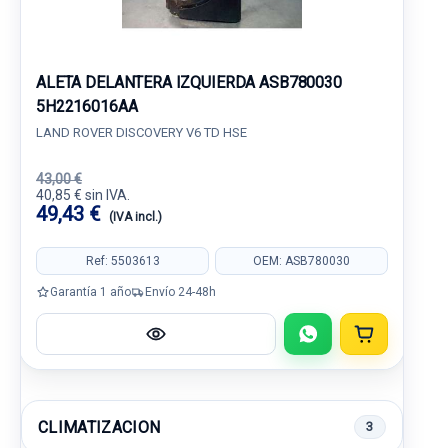
ALETA DELANTERA IZQUIERDA ASB780030
5H2216016AA
LAND ROVER DISCOVERY V6 TD HSE
43,00 €
40,85 € sin IVA.
49,43 €
(IVA incl.)
Ref: 5503613
OEM: ASB780030
Garantía 1 año
Envío 24-48h
CLIMATIZACION
3