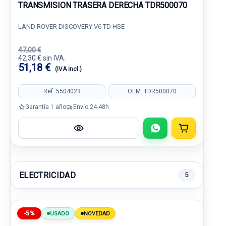
TRANSMISION TRASERA DERECHA TDR500070
LAND ROVER DISCOVERY V6 TD HSE
47,00 €
42,30 € sin IVA.
51,18 €
(IVA incl.)
Ref: 5504023
OEM: TDR500070
Garantía 1 año
Envío 24-48h
ELECTRICIDAD
5
-5%
USADO
NOVEDAD