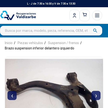
L - J de 7:30 a 16:00 y V de 7:30 a 13:30
Buscar productos
search
Inicio
Piezas vehículos
Suspension / frenos
Brazo suspension inferior delantero izquierdo
‹
›