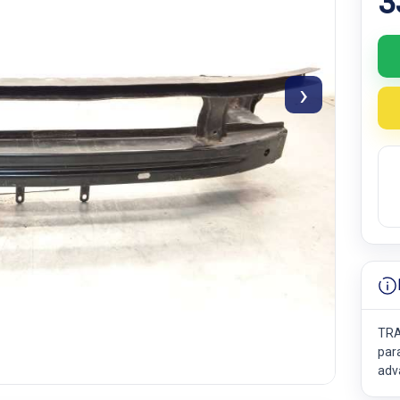
3
›
TRA
par
adv