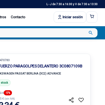
L - J de 7:30 a 16:00 y V de 7:30 a 13:30
tros
Contacto
Iniciar sesión
search
470783
FUERZO PARAGOLPES DELANTERO 3C0807109B
KSWAGEN PASSAT BERLINA (3C2) ADVANCE
 stock
0 €
-5%
55 €
(sin IVA)