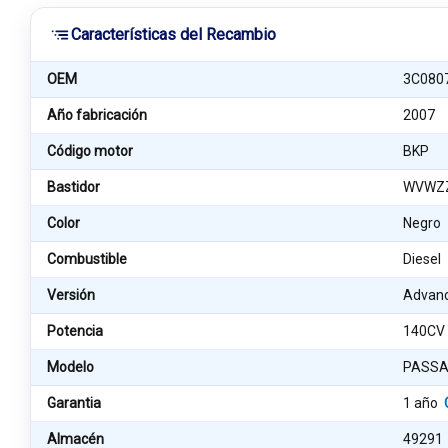
Características del Recambio
OEM
3C080
Año fabricación
2007
Código motor
BKP
Bastidor
WVWZZ
Color
Negro
Combustible
Diesel
Versión
Advan
Potencia
140CV
Modelo
PASSA
Garantia
1 año
Almacén
49291