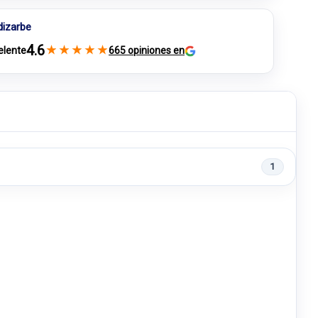
dizarbe
4.6
★
★
★
★
★
elente
665 opiniones en
1