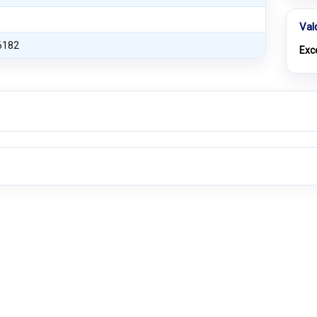
Val
6182
Exc