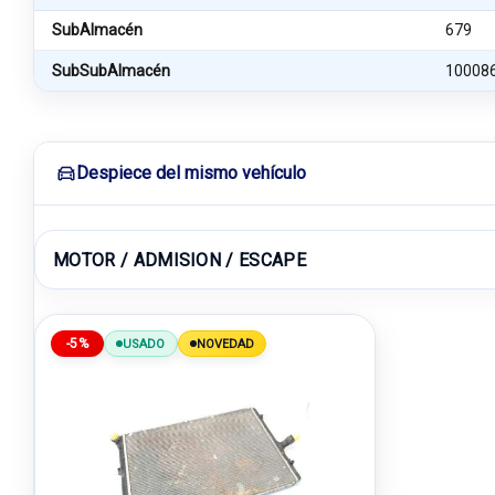
SubAlmacén
679
SubSubAlmacén
10008
Despiece del mismo vehículo
MOTOR / ADMISION / ESCAPE
-5%
USADO
NOVEDAD