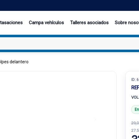
 tasaciones
Campa vehículos
Talleres asociados
Sobre noso
lpes delantero
ID:
6
RE
VOL
En
29,0
27.