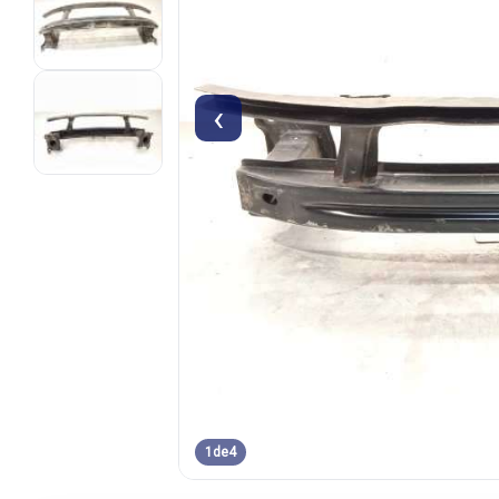
‹
1
de
4