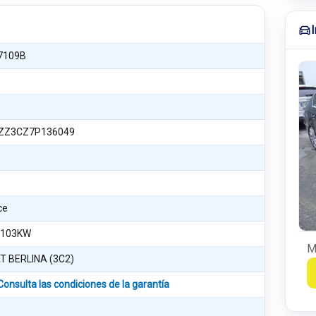
7109B
Z3CZ7P136049
ce
 103KW
M
T BERLINA (3C2)
Consulta las condiciones de la garantía