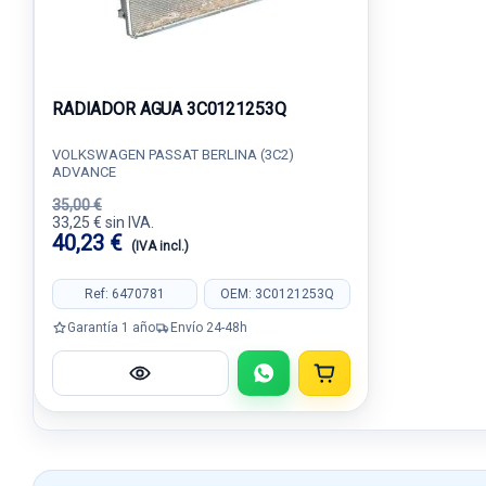
RADIADOR AGUA 3C0121253Q
VOLKSWAGEN PASSAT BERLINA (3C2)
ADVANCE
35,00 €
33,25 € sin IVA.
40,23 €
(IVA incl.)
Ref: 6470781
OEM: 3C0121253Q
Garantía 1 año
Envío 24-48h